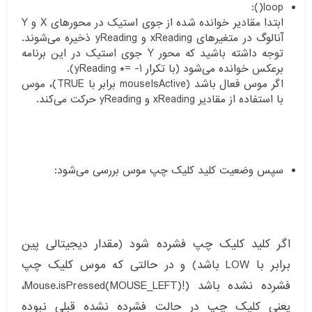
loop():
ابتدا مقادیر خوانده شده از جوی استیک در محور‌های X و Y
آنالوگ در متغیر‌های xReading و yReading ذخیره می‌شوند.
توجه داشته باشید که محور Y جوی استیک در این برنامه
برعکس خوانده می‌شود (با تکرار yReading *= -1).
اگر موس فعال باشد (mouseIsActive برابر با TRUE)، موس
با استفاده از مقادیر xReading و yReading حرکت می‌کند.
سپس وضعیت کلید کلیک چپ موس بررسی می‌شود:
اگر کلید کلیک چپ فشرده شود (مقدار دیجیتالی پین
برابر با LOW باشد) و در حالتی که موس کلیک چپ
فشرده نشده باشد (!Mouse.isPressed(MOUSE_LEFT)،
یعنی کلیک چپ در حالت فشرده نشده قبلی نبوده