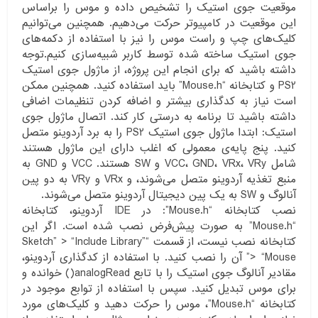
موقعیت جوی استیک را تشخیص داده و موس را براساس
این موقعیت در کامپیوتر حرکت می‌دهیم. همچنین می‌توانیم
کلیک‌های چپ و راست موس را نیز با استفاده از دکمه‌های
جوی استیک ساخته شده توسط کاربر شبیه‌سازی کنیم.توجه
داشته باشید که برای انجام این پروژه، از ماژول جوی استیک
PS2 و کتابخانه “Mouse.h” باید استفاده کنید. همچنین ممکن
است نیاز به کدگذاری بیشتر و اضافه کردن تنظیمات اضافی
داشته باشید تا برنامه به درستی کار کند. اتصال ماژول جوی
استیک: ابتدا ماژول جوی استیک PS2 را به برد آردوینو متصل
کنید. پنج پایه‌ی معمولی که اغلب دارای این ماژول هستند
شامل VCC، GND، VRx، VRy و SW هستند. VCC و GND به
منبع تغذیه آردوینو متصل می‌شوند، و VRx و VRy به دو پین
آنالوگ و SW به یک پین دیجیتال آردوینو متصل می‌شوند.
نصب کتابخانه “Mouse.h”: در IDE آردوینو، کتابخانه
“Mouse.h” به صورت پیش‌فرض نصب شده است. اگر این
کتابخانه نصب نیست، از قسمت “Sketch” > “Include Library”
> “Mouse” آن را نصب کنید. با استفاده از کدگذاری آردوینو،
مقادیر آنالوگ جوی استیک را با تابع analogRead() خوانده و
برای موس تبدیل کنید. سپس با استفاده از توابع موجود در
کتابخانه “Mouse.h”، موس را حرکت دهید و کلیک‌های مورد