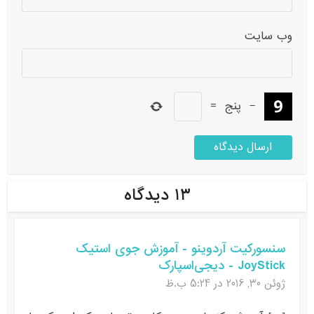
وب‌ سایت
−
پنج
=
۱۳ دیدگاه
سنسورکیت آردوینو - آموزش جوی استیک
JoyStick - دیجی‌اسپارک
ژوئن 30, 2016 در 5:24 ب.ظ