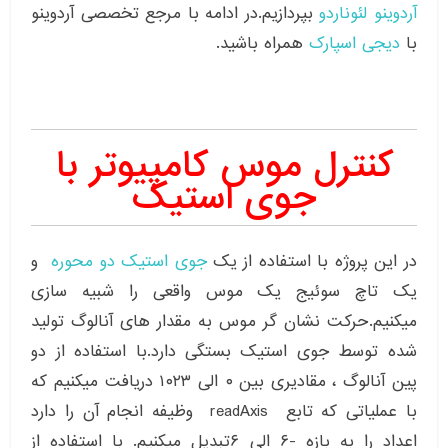
آردوینو لئوناردو
بپردازیم.در ادامه با مرجع تخصصی آردوینو
با
دیجی اسپارک
همراه باشید.
کنترل موس کامپیوتر با
جوی استیک
در این پروژه با استفاده از یک
جوی استیک دو محوره
و
یک تاچ سوئیج یک موس واقعی را شبیه سازی
میکنیم.حرکت نشان گر موس به مقدار های آنالوگ تولید
شده توسط جوی استیک بستگی دارد.با استفاده از دو
پین آنالوگ ، مقادیری بین ۰ الی ۱۰۲۳ دریافت میکنیم که
با عملیاتی که تابع readAxis وظیفه انجام آن را دارد
اعداد را به بازه -۶ الی ۶تبدیل میکنیم. با استفاده از