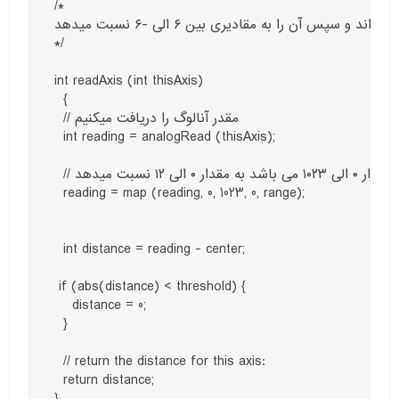
/*

این تابه مقدار انالوگ جوک استیک را میخواند و سپس آن را به مقادیری بین ۶ الی -۶ نسبت میدهد

*/

int readAxis (int thisAxis)

  {

  // مقدر آنالوگ را دریافت میکنیم

  int reading = analogRead (thisAxis);

  // مقدار آنالوگ پین را که بینن مقدار ۰ الی ۱۰۲۳ می باشد به مقدار ۰ الی ۱۲ نسبت میدهد

  reading = map (reading, 0, 1023, 0, range);

  int distance = reading - center;

 if (abs(distance) < threshold) {

    distance = 0;

  }

  // return the distance for this axis:

  return distance;

}