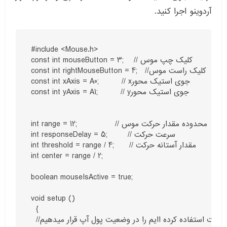
آردوینو اجرا کنید.
#include <Mouse.h>

const int mouseButton = 3;    // کلیک چپ موس

const int rightMouseButton = 4;   //کلیک راست موس

const int xAxis = A0;         // xجوی استیک محور

const int yAxis = A1;         // yجوی استیک محور

int range = 12;               // محدوده مقدار حرکت موس

int responseDelay = 5;        // سرعت حرکت

int threshold = range / 4;      // مقدار آستانه حرکت

int center = range / 2;

boolean mouseIsActive = true;

void setup ()

  {

  //سوئیچ متصل به جوی استیک (کلیک چب) و همچنین سوئیچی که به منظور کلیک راست استفاده کرده اایم را در وضعیت پول آپ قرار میدهیم
