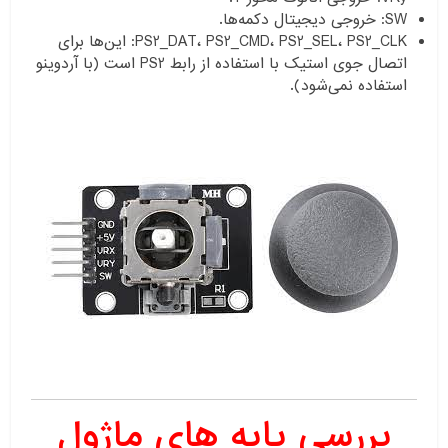
SW: خروجی دیجیتال دکمه‌ها.
PS2_DAT، PS2_CMD، PS2_SEL، PS2_CLK: این‌ها برای
اتصال جوی استیک با استفاده از رابط PS2 است (با آردوینو
استفاده نمی‌شود).
بررسی پایه های ماژول