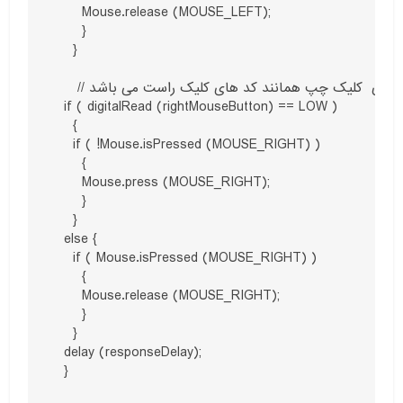
      Mouse.release (MOUSE_LEFT);

      }

    }

     // کد های  کلیک چپ همانند کد های کلیک راست می باشد

  if ( digitalRead (rightMouseButton) == LOW )

    {

    if ( !Mouse.isPressed (MOUSE_RIGHT) )

      {

      Mouse.press (MOUSE_RIGHT);

      }

    }

  else {

    if ( Mouse.isPressed (MOUSE_RIGHT) )

      {

      Mouse.release (MOUSE_RIGHT);

      }

    }

  delay (responseDelay);

  }
