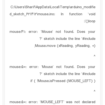
C:\Users\Sharif\AppData\Local\Temp\arduino_modifie
d_sketch_621412\mouse.ino: In function ‘void
loop()’:
mouse:41: error: ‘Mouse’ not found. Does your
sketch include the line ‘#include ‘?
Mouse.move (xReading, yReading, 0);
^
mouse:50: error: ‘Mouse’ not found. Does your
sketch include the line ‘#include ‘?
if ( !Mouse.isPressed (MOUSE_LEFT) )
^
mouse:50: error: ‘MOUSE_LEFT’ was not declared