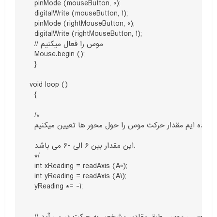
  pinMode (mouseButton, 0);

  digitalWrite (mouseButton, 1);

  pinMode (rightMouseButton, 0);

  digitalWrite (rightMouseButton, 1);

  // موس را فعال میکنیم

  Mouse.begin ();

  }

void loop ()

  {

  /*

  که در قسمت پایین برنامه تعریف کرده ایم مقدار حرکت موس را حول محور ها تعیین میکنیم readAxis با استفاده از تابع

  این مقدار بین ۶ الی -۶ می باشد.

  */

  int xReading = readAxis (A0);

  int yReading = readAxis (A1);

  yReading *= -1;

  // در صورت فعال بودن موس ، موس  طبق مقادیر مشخص به حرکت در می آید
