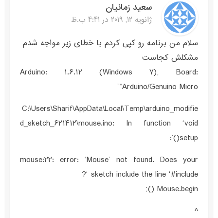
سعید زمانیان
ژانویه 12, 2019 در 4:41 ب.ظ
سلام من برنامه رو کپی کردم با خطای زیر مواجه شدم
مشکلش کجاست
Arduino: 1.6.12 (Windows 7), Board:
“Arduino/Genuino Micro”
C:\Users\Sharif\AppData\Local\Temp\arduino_modifie
d_sketch_621412\mouse.ino: In function ‘void
setup()’:
mouse:22: error: ‘Mouse’ not found. Does your
sketch include the line ‘#include ‘?
Mouse.begin ();
^