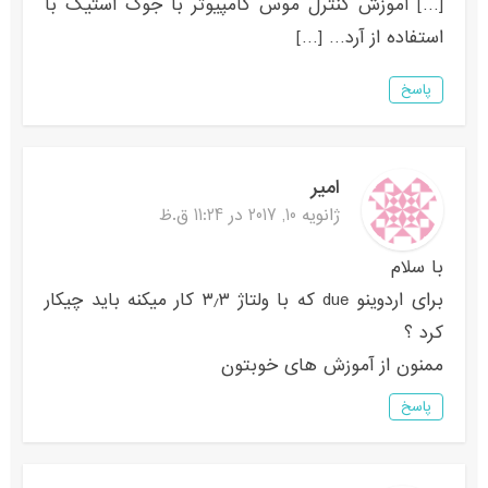
[…] آموزش کنترل موس کامپیوتر با جوک استیک با
استفاده از آرد… […]
پاسخ
امیر
ژانویه 10, 2017 در 11:24 ق.ظ
با سلام
برای اردوینو due که با ولتاژ ۳٫۳ کار میکنه باید چیکار
کرد ؟
ممنون از آموزش های خوبتون
پاسخ