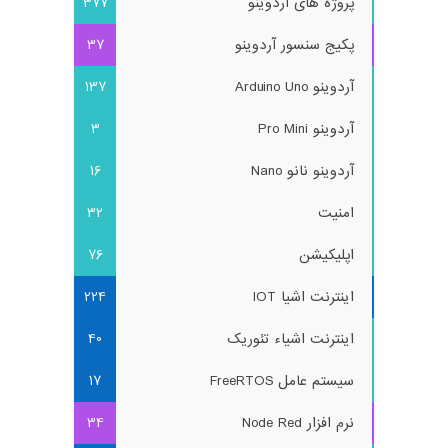
پروژه های آردوینو
377
پکیج سنسور آردوینو
37
آردوینو Arduino Uno
137
آردوینو Pro Mini
3
آردوینو نانو Nano
16
امنیت
32
اپلیکیشن
76
اینترنت اشیا IOT
224
اینترنت اشیاء تئوریک
40
سیستم عامل FreeRTOS
17
نرم افزار Node Red
34