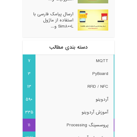
ارسال پیامک فارسی با
استفاده از ماژول
Sim800L و...
دسته بندی مطالب
7
MQTT
3
PyBoard
13
RFID / NFC
آردوینو
590
آموزش آردوینو
335
پروسسینگ Processing
11