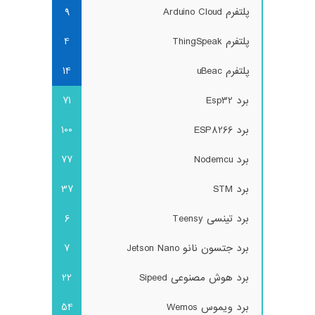
پلتفرم Arduino Cloud
9
پلتفرم ThingSpeak
4
پلتفرم uBeac
14
برد Esp32
71
برد ESP8266
100
برد Nodemcu
77
برد STM
37
برد تینسی Teensy
6
برد جتسون نانو Jetson Nano
7
برد هوش مصنوعی Sipeed
22
برد ویموس Wemos
54