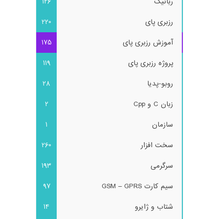
رباتیک
126
رزبری پای
220
آموزش رزبری پای
175
پروژه رزبری پای
119
روبو-پدیا
28
زبان C و Cpp
2
سازمان
1
سخت افزار
260
سرگرمی
193
سیم کارت GSM – GPRS
97
شتاب و ژایرو
14