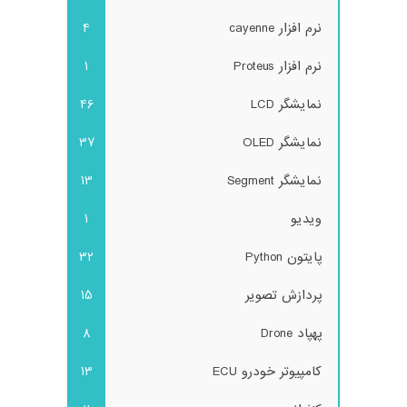
نرم افزار cayenne
4
نرم افزار Proteus
1
نمایشگر LCD
46
نمایشگر OLED
37
نمایشگر Segment
13
ویدیو
1
پایتون Python
32
پردازش تصویر
15
پهپاد Drone
8
کامپیوتر خودرو ECU
13