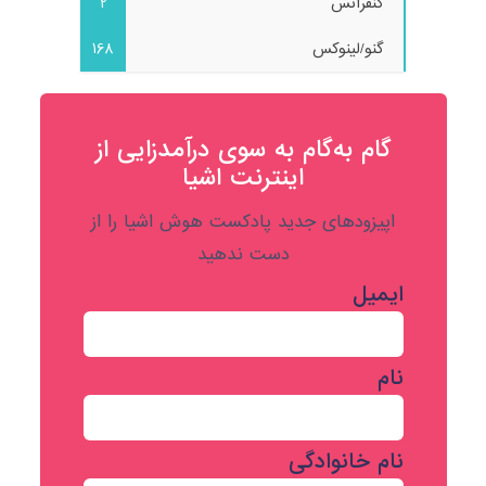
کنفرانس
2
گنو/لینوکس
168
گام به‌گام به‌ سوی درآمدزایی از
اینترنت اشیا
اپیزودهای جدید پادکست هوش اشیا را از
دست ندهید
ایمیل
نام
نام خانوادگی