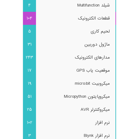
شیلد Multifunction
4
قطعات الکترونیک
104
لحیم کاری
5
ماژول دوربین
31
مدارهای الکترونیک
243
موقعیت یاب GPS
17
میکروبیت micro:bit
19
میکروپایتون Micropython
51
میکروکنترلر AVR
25
نرم افزار
102
نرم افزار Blynk
3