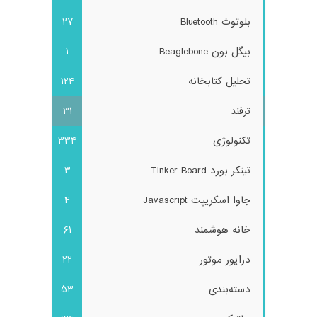
بلوتوث Bluetooth
27
بیگل بون Beaglebone
1
تحلیل کتابخانه
124
ترفند
31
تکنولوژی
334
تینکر بورد Tinker Board
3
جاوا اسکریپت Javascript
4
خانه هوشمند
61
درایور موتور
22
دسته‌بندی
53