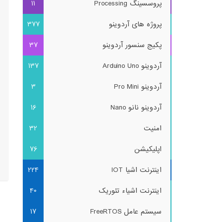
پروسسینگ Processing
11
پروژه های آردوینو
377
پکیج سنسور آردوینو
37
آردوینو Arduino Uno
137
آردوینو Pro Mini
3
آردوینو نانو Nano
16
امنیت
32
اپلیکیشن
76
اینترنت اشیا IOT
224
اینترنت اشیاء تئوریک
40
سیستم عامل FreeRTOS
17