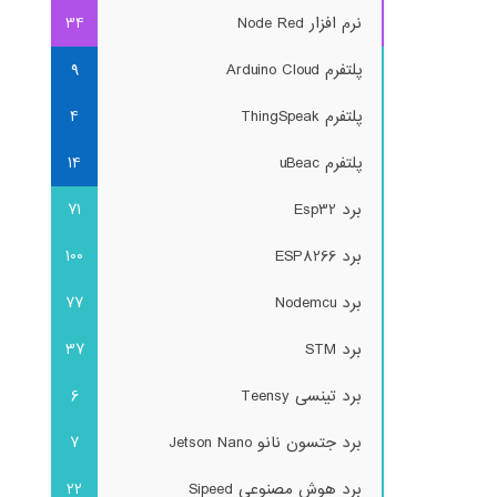
نرم افزار Node Red
34
پلتفرم Arduino Cloud
9
پلتفرم ThingSpeak
4
پلتفرم uBeac
14
برد Esp32
71
برد ESP8266
100
برد Nodemcu
77
برد STM
37
برد تینسی Teensy
6
برد جتسون نانو Jetson Nano
7
برد هوش مصنوعی Sipeed
22