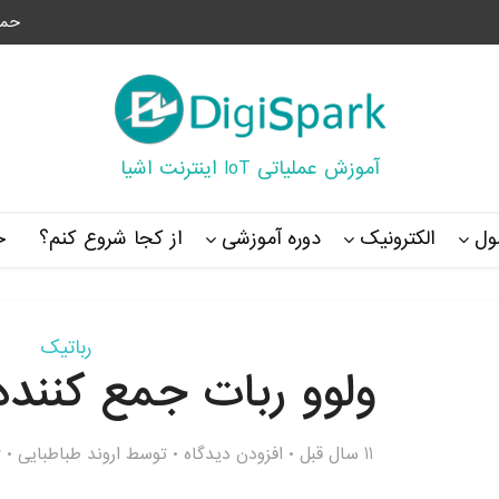
حما
آموزش عملیاتی IoT اینترنت اشیا
ل
الکترونیک
دوره آموزشی
از کجا شروع کنم؟
خ
رباتیک
ولوو ربات جمع کننده 
11 سال قبل
افزودن دیدگاه
توسط
اروند طباطبایی
6