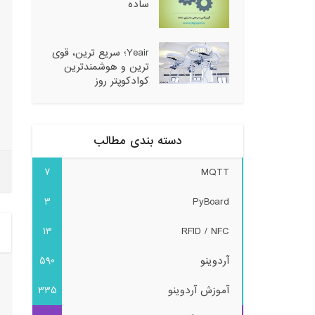
ساده
Yeair؛ سریع ترین، قوی
ترین و هوشمندترین
کوادکوپتر روز
دسته بندی مطالب
7
MQTT
3
PyBoard
13
RFID / NFC
آردوینو
590
آموزش آردوینو
335