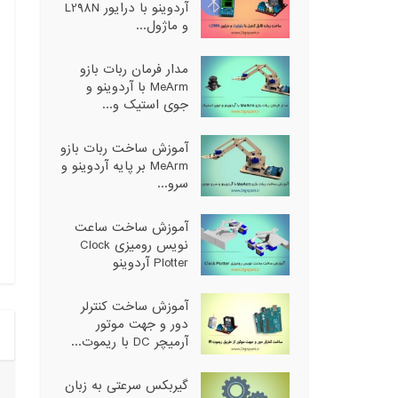
آردوینو با درایور L298N
و ماژول...
مدار فرمان ربات بازو
MeArm با آردوینو و
جوی استیک و...
آموزش ساخت ربات بازو
MeArm بر پایه آردوینو و
سرو...
آموزش ساخت ساعت
نویس رومیزی Clock
Plotter آردوینو
آموزش ساخت کنترلر
دور و جهت موتور
آرمیچر DC با ریموت...
گیربکس سرعتی به زبان