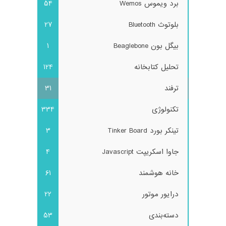
برد ویموس Wemos
54
بلوتوث Bluetooth
27
بیگل بون Beaglebone
1
تحلیل کتابخانه
124
ترفند
31
تکنولوژی
334
تینکر بورد Tinker Board
3
جاوا اسکریپت Javascript
4
خانه هوشمند
61
درایور موتور
22
دسته‌بندی
53