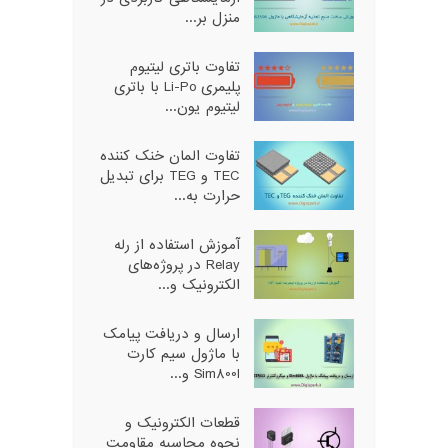
منزل بر...
تفاوت باتری لیتیوم
پلیمری Li-Po با باتری
لیتیوم یون...
تفاوت المان خنک کننده
TEC و TEG برای تبدیل
حرارت به...
آموزش استفاده از رله
Relay در پروژه‌های
الکترونیک و...
ارسال و دریافت پیامک
با ماژول سیم کارت
Sim800l و...
قطعات الکترونیک و
نحوه محاسبه مقاومت