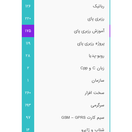
رباتیک
126
رزبری پای
220
آموزش رزبری پای
175
پروژه رزبری پای
119
روبو-پدیا
28
زبان C و Cpp
2
سازمان
1
سخت افزار
260
سرگرمی
193
سیم کارت GSM – GPRS
97
شتاب و ژایرو
14