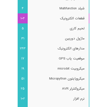
شیلد Multifunction
4
قطعات الکترونیک
104
لحیم کاری
5
ماژول دوربین
31
مدارهای الکترونیک
243
موقعیت یاب GPS
17
میکروبیت micro:bit
19
میکروپایتون Micropython
51
میکروکنترلر AVR
25
نرم افزار
102