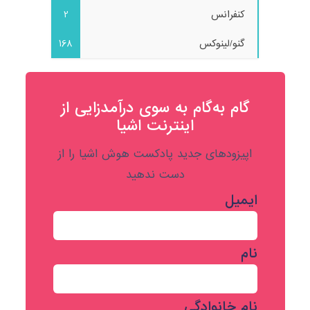
کنفرانس
2
گنو/لینوکس
168
گام به‌گام به‌ سوی درآمدزایی از
اینترنت اشیا
اپیزودهای جدید پادکست هوش اشیا را از
دست ندهید
ایمیل
نام
نام خانوادگی