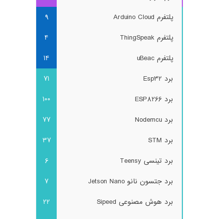
پلتفرم Arduino Cloud
9
پلتفرم ThingSpeak
4
پلتفرم uBeac
14
برد Esp32
71
برد ESP8266
100
برد Nodemcu
77
برد STM
37
برد تینسی Teensy
6
برد جتسون نانو Jetson Nano
7
برد هوش مصنوعی Sipeed
22