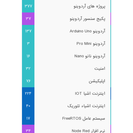
پروژه های آردوینو
377
پکیج سنسور آردوینو
37
آردوینو Arduino Uno
137
آردوینو Pro Mini
3
آردوینو نانو Nano
16
امنیت
32
اپلیکیشن
76
اینترنت اشیا IOT
224
اینترنت اشیاء تئوریک
40
سیستم عامل FreeRTOS
17
نرم افزار Node Red
34