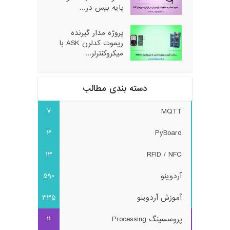
پایه بیس در...
پروژه مدار گیرنده
ریموت کدلرن ASK با
میکروکنترلر...
دسته بندی مطالب
7
MQTT
3
PyBoard
13
RFID / NFC
آردوینو
590
آموزش آردوینو
335
پروسسینگ Processing
11