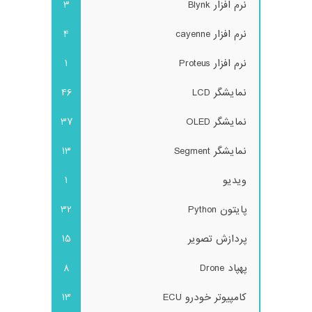
نرم افزار Blynk
3
نرم افزار cayenne
4
نرم افزار Proteus
1
نمایشگر LCD
46
نمایشگر OLED
37
نمایشگر Segment
13
ویدیو
1
پایتون Python
32
پردازش تصویر
15
پهپاد Drone
8
کامپیوتر خودرو ECU
13