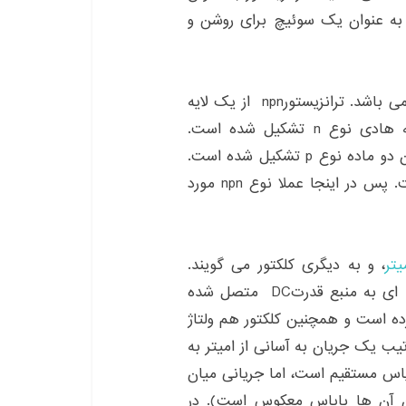
 به عنوان یک سوئیچ برای روشن و
ترانزیستور اتصال دوقطبی شامل سه لایه نیمه هادی می باشد. ترانزیستورnpn از یک لایه
نازک از نیمه هادی نوع p در میان دو لایه از نیمه هادی نوع n تشکیل شده است.
ترانزیستور pnp از یک لایه نازک از ماده نوع n در میان دو ماده نوع p تشکیل شده است.
بهره برداری از هر دو نوع از نظر مفهومی یکسان است. پس در اینجا عملا نوع npn مورد
یتر
، و به دیگری کلکتور می گویند.
ناحیه نوع p پایه نامیده می شود. پایانه ها به گونه ای به منبع قدرتDC متصل شده
ده است و همچنین کلکتور هم ولتاژ
ب یک جریان به آسانی از امیتر به
P در میان آن ها بایاس مستقیم است، اما جریانی میان
ر برقرار نیست )محل اتصال PN میان آن ها بایاس معکوس است). در