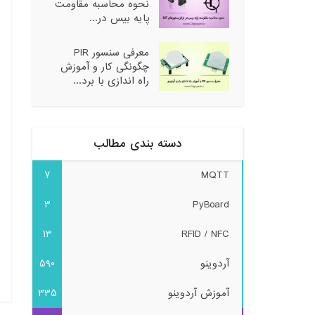
نحوه محاسبه مقاومت
پایه بیس در...
معرفی سنسور PIR
چگونگی کار و آموزش
راه اندازی با برد...
دسته بندی مطالب
7
MQTT
3
PyBoard
13
RFID / NFC
آردوینو
590
آموزش آردوینو
335