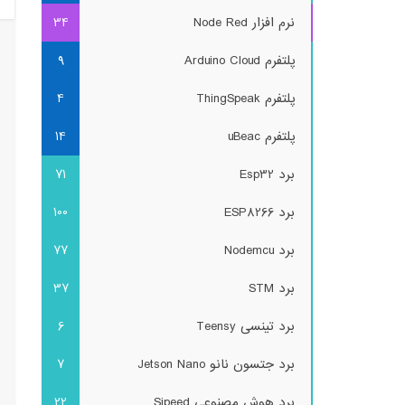
نرم افزار Node Red
34
پلتفرم Arduino Cloud
9
پلتفرم ThingSpeak
4
پلتفرم uBeac
14
برد Esp32
71
برد ESP8266
100
برد Nodemcu
77
برد STM
37
برد تینسی Teensy
6
برد جتسون نانو Jetson Nano
7
برد هوش مصنوعی Sipeed
22