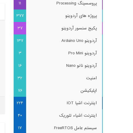
پروسسینگ Processing
11
پروژه های آردوینو
377
پکیج سنسور آردوینو
37
آردوینو Arduino Uno
137
آردوینو Pro Mini
3
آردوینو نانو Nano
16
امنیت
32
اپلیکیشن
76
اینترنت اشیا IOT
224
اینترنت اشیاء تئوریک
40
سیستم عامل FreeRTOS
17