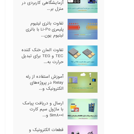
آزمایشگاهی کاربردی در
منزل بر...
تفاوت باتری لیتیوم
پلیمری Li-Po با باتری
لیتیوم یون...
تفاوت المان خنک کننده
TEC و TEG برای تبدیل
حرارت به...
آموزش استفاده از رله
Relay در پروژه‌های
الکترونیک و...
ارسال و دریافت پیامک
با ماژول سیم کارت
Sim800l و...
قطعات الکترونیک و