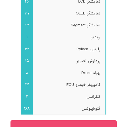
نمایشگر LCD
46
نمایشگر OLED
37
نمایشگر Segment
13
ویدیو
1
پایتون Python
32
پردازش تصویر
15
پهپاد Drone
8
کامپیوتر خودرو ECU
13
کنفرانس
2
گنو/لینوکس
168