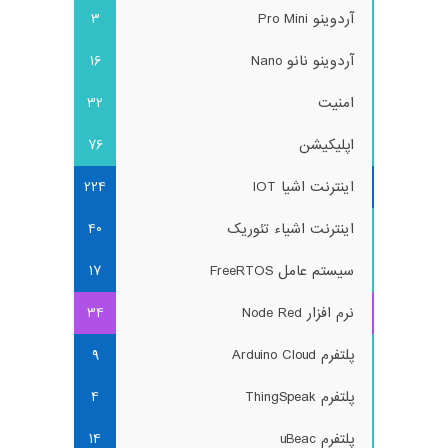
آردوینو Pro Mini
3
آردوینو نانو Nano
16
امنیت
32
اپلیکیشن
76
اینترنت اشیا IOT
224
اینترنت اشیاء تئوریک
40
سیستم عامل FreeRTOS
17
نرم افزار Node Red
34
پلتفرم Arduino Cloud
9
پلتفرم ThingSpeak
4
پلتفرم uBeac
14