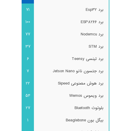
برد Esp32
71
برد ESP8266
100
برد Nodemcu
77
برد STM
37
برد تینسی Teensy
6
برد جتسون نانو Jetson Nano
7
برد هوش مصنوعی Sipeed
22
برد ویموس Wemos
54
بلوتوث Bluetooth
27
بیگل بون Beaglebone
1