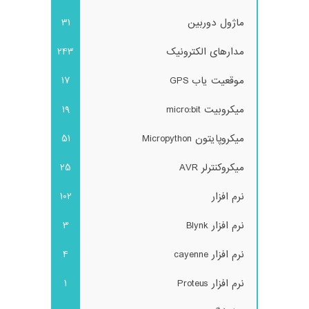
ماژول دوربین
31
مدارهای الکترونیک
243
موقعیت یاب GPS
17
میکروبیت micro:bit
19
میکروپایتون Micropython
51
میکروکنترلر AVR
25
نرم افزار
102
نرم افزار Blynk
3
نرم افزار cayenne
4
نرم افزار Proteus
1