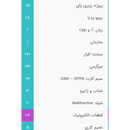
پروژه رزبری پای
119
روبو-پدیا
28
زبان C و Cpp
2
سازمان
1
سخت افزار
260
سرگرمی
193
سیم کارت GSM – GPRS
97
شتاب و ژایرو
14
شیلد Multifunction
4
قطعات الکترونیک
104
لحیم کاری
5