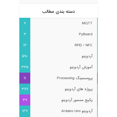
دسته بندی مطالب
7
MQTT
3
PyBoard
13
RFID / NFC
آردوینو
590
آموزش آردوینو
335
پروسسینگ Processing
11
پروژه های آردوینو
377
پکیج سنسور آردوینو
37
آردوینو Arduino Uno
137