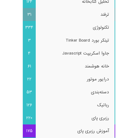
تحلیل کتابخانه
124
ترفند
31
تکنولوژی
334
تینکر بورد Tinker Board
3
جاوا اسکریپت Javascript
4
خانه هوشمند
61
درایور موتور
22
دسته‌بندی
53
رباتیک
126
رزبری پای
220
آموزش رزبری پای
175