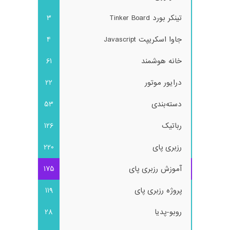
تینکر بورد Tinker Board
3
جاوا اسکریپت Javascript
4
خانه هوشمند
61
درایور موتور
22
دسته‌بندی
53
رباتیک
126
رزبری پای
220
آموزش رزبری پای
175
پروژه رزبری پای
119
روبو-پدیا
28