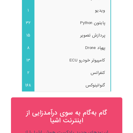
ویدیو
1
پایتون Python
32
پردازش تصویر
15
پهپاد Drone
8
کامپیوتر خودرو ECU
13
کنفرانس
2
گنو/لینوکس
168
گام به‌گام به‌ سوی درآمدزایی از
اینترنت اشیا
اپیزودهای جدید پادکست هوش اشیا را از