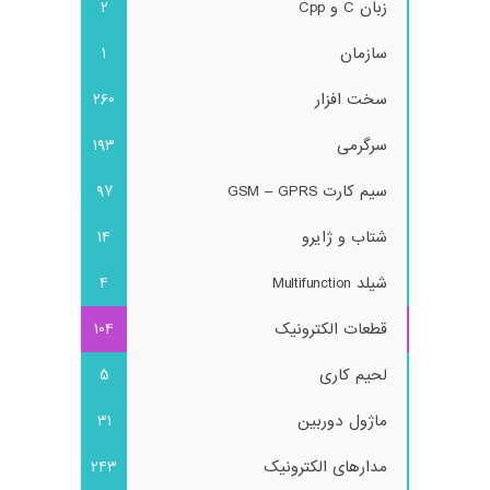
زبان C و Cpp
2
سازمان
1
سخت افزار
260
سرگرمی
193
سیم کارت GSM – GPRS
97
شتاب و ژایرو
14
شیلد Multifunction
4
قطعات الکترونیک
104
لحیم کاری
5
ماژول دوربین
31
مدارهای الکترونیک
243