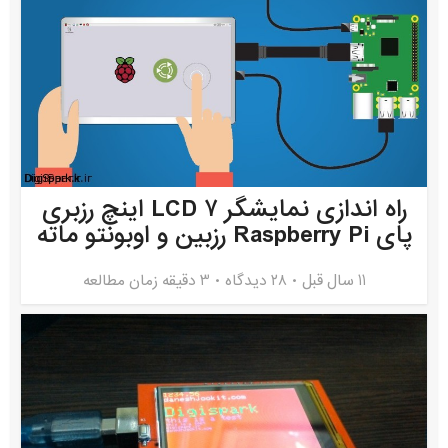
راه اندازی نمایشگر LCD ۷ اینچ رزبری
پای Raspberry Pi رزبین و اوبونتو ماته
11 سال قبل
۲۸ دیدگاه
3 دقیقه زمان مطالعه