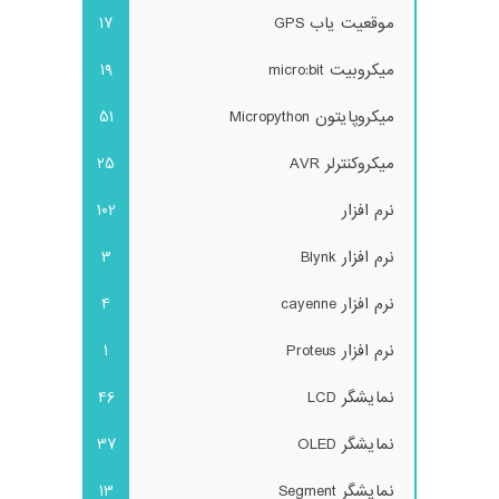
موقعیت یاب GPS
17
میکروبیت micro:bit
19
میکروپایتون Micropython
51
میکروکنترلر AVR
25
نرم افزار
102
نرم افزار Blynk
3
نرم افزار cayenne
4
نرم افزار Proteus
1
نمایشگر LCD
46
نمایشگر OLED
37
نمایشگر Segment
13