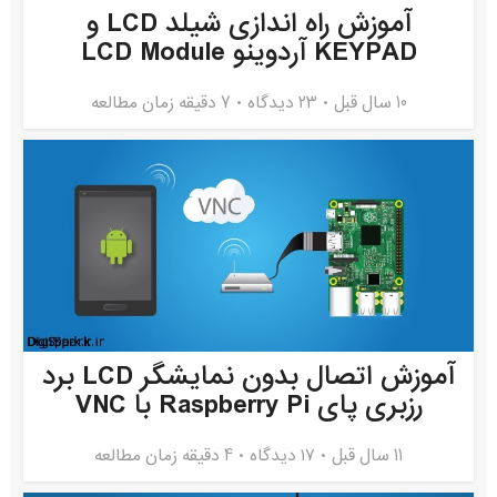
آموزش راه اندازی شیلد LCD و
KEYPAD آردوینو LCD Module
10 سال قبل
۲۳ دیدگاه
7 دقیقه زمان مطالعه
آموزش اتصال بدون نمایشگر LCD برد
رزبری پای Raspberry Pi با VNC
11 سال قبل
۱۷ دیدگاه
4 دقیقه زمان مطالعه