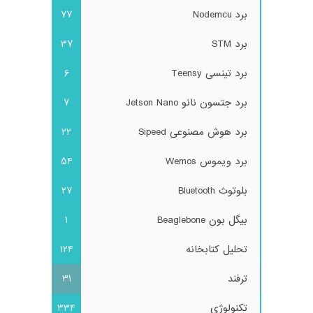
برد Nodemcu
77
برد STM
37
برد تینسی Teensy
6
برد جتسون نانو Jetson Nano
7
برد هوش مصنوعی Sipeed
22
برد ویموس Wemos
54
بلوتوث Bluetooth
27
بیگل بون Beaglebone
1
تحلیل کتابخانه
124
ترفند
31
تکنولوژی
334