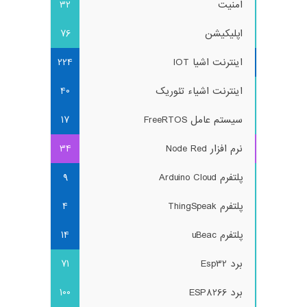
امنیت
32
اپلیکیشن
76
اینترنت اشیا IOT
224
اینترنت اشیاء تئوریک
40
سیستم عامل FreeRTOS
17
نرم افزار Node Red
34
پلتفرم Arduino Cloud
9
پلتفرم ThingSpeak
4
پلتفرم uBeac
14
برد Esp32
71
برد ESP8266
100