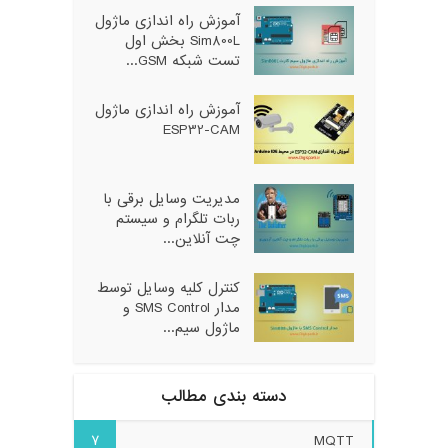
آموزش راه اندازی ماژول
Sim800L بخش اول
تست شبکه GSM...
آموزش راه اندازی ماژول
ESP32-CAM
مدیریت وسایل برقی با
ربات تلگرام و سیستم
چت آنلاین...
کنترل کلیه وسایل توسط
مدار SMS Control و
ماژول سیم...
دسته بندی مطالب
7
MQTT