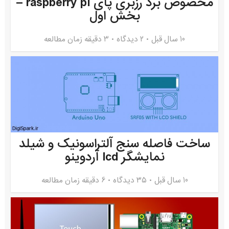
مخصوص برد رزبری پای raspberry pi –
بخش اول
10 سال قبل
۲ دیدگاه
3 دقیقه زمان مطالعه
ساخت فاصله سنج آلتراسونیک و شیلد
نمایشگر lcd آردوینو
10 سال قبل
۳۵ دیدگاه
6 دقیقه زمان مطالعه