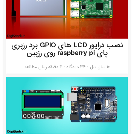
نصب درایور LCD های GPIO برد رزبری
پای raspberry pi روی رزبین
10 سال قبل
۳۴ دیدگاه
4 دقیقه زمان مطالعه