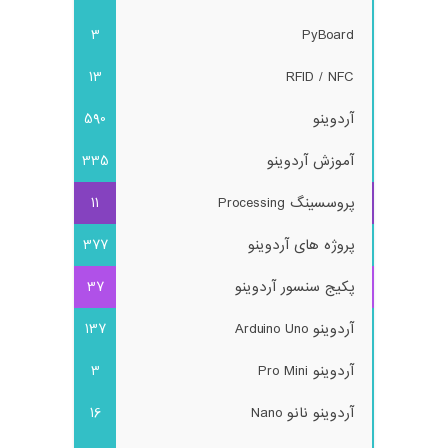
3
PyBoard
13
RFID / NFC
آردوینو
590
آموزش آردوینو
335
پروسسینگ Processing
11
پروژه های آردوینو
377
پکیج سنسور آردوینو
37
آردوینو Arduino Uno
137
آردوینو Pro Mini
3
آردوینو نانو Nano
16