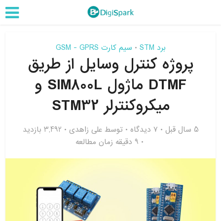
برد STM
سیم کارت GSM - GPRS
•
پروژه کنترل وسایل از طریق
DTMF ماژول SIM800L و
میکروکنترلر STM32
5 سال قبل
۷ دیدگاه
توسط
علی زاهدی
3,492 بازدید
9 دقیقه زمان مطالعه