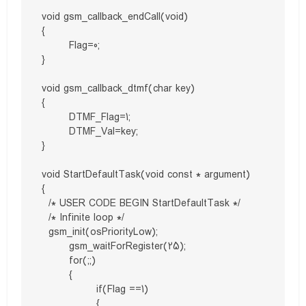
void gsm_callback_endCall(void)

{

	Flag=0;	

}

void gsm_callback_dtmf(char key)

{

	DTMF_Flag=1;

	DTMF_Val=key;

}

void StartDefaultTask(void const * argument)

{

  /* USER CODE BEGIN StartDefaultTask */

  /* Infinite loop */

  gsm_init(osPriorityLow);

	gsm_waitForRegister(25);

	for(;;)

	{

		if(Flag ==1)

		{
