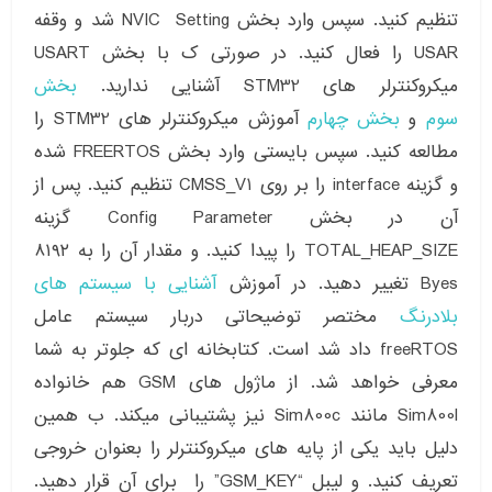
تنظیم کنید. سپس وارد بخش NVIC Setting شد و وقفه
USAR را فعال کنید. در صورتی ک با بخش USART
میکروکنترلر های STM32 آشنایی ندارید.
بخش
سوم
و
بخش چهارم
آموزش میکروکنترلر های STM32 را
مطالعه کنید. سپس بایستی وارد بخش FREERTOS شده
و گزینه interface را بر روی CMSS_V1 تنظیم کنید. پس از
آن در بخش Config Parameter گزینه
TOTAL_HEAP_SIZE را پیدا کنید. و مقدار آن را به ۸۱۹۲
Byes تغییر دهید. در آموزش
آشنایی با سیستم های
بلادرنگ
مختصر توضیحاتی دربار سیستم عامل
freeRTOS داد شد است. کتابخانه ای که جلوتر به شما
معرفی خواهد شد. از ماژول های GSM هم خانواده
Sim800l مانند Sim800c نیز پشتیبانی میکند. ب همین
دلیل باید یکی از پایه های میکروکنترلر را بعنوان خروجی
تعریف کنید. و لیبل “GSM_KEY” را برای آن قرار دهید.