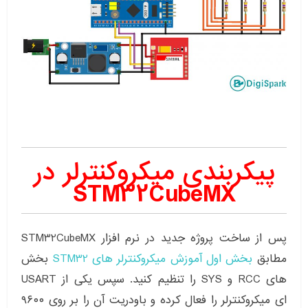
پیکربندی میکروکنترلر در
STM32CubeMX
پس از ساخت پروژه جدید در نرم افزار STM32CubeMX
مطابق
بخش اول آموزش میکروکنترلر های STM32
بخش
های RCC و SYS را تنظیم کنید. سپس یکی از USART
ای میکروکنترلر را فعال کرده و باودریت آن را بر روی ۹۶۰۰