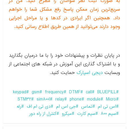
به صورت ثبت نظر سوالتان را مطرح کنید. من در
سریع‌ترین زمان ممکن پاسخ رفع مشکل شما را خواهم
داد. همچنین اگر ایرادی در کدها و یا مراحل اجرایی
وجود دارند می‌توانید از همین طریق اطلاع رسانی کنید.
در پایان نظرات و پیشنهادات خود را با ما درمیان بگذارید
و با اشتراک گذاری این آموزش در شبکه های اجتماعی از
وبسایت
دیجی اسپارک
حمایت کنید.
keypad
gsm
frequency
DTMF
call
BLUEPILL
STM32
sim800l
relay
phone
module
Micro
اس تی ام
تماس
جی اس ام
دی تی ام اف
رله
سیم 800
سیم کارت
میکرو
کنترل از راه دور