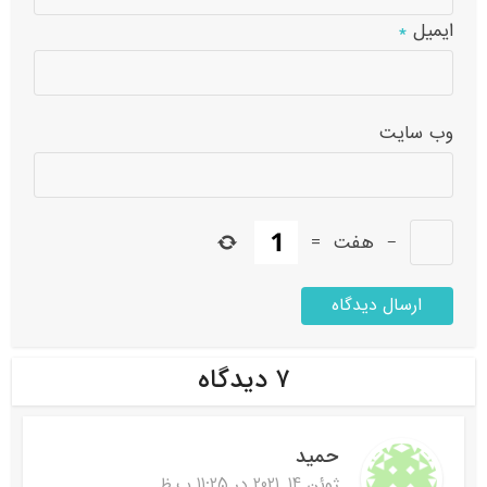
ایمیل
*
وب‌ سایت
−
هفت
=
۷ دیدگاه
حمید
ژوئن 14, 2021 در 11:25 ب.ظ