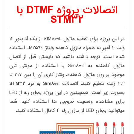
اتصالات پروژه DTMF با
STM32
در این پروژه برای تغذیه ماژول SIM800L از یک آداپتور ۱۲
ولت ۲ آمپر به همراه ماژول کاهده ولتاژ LM2596 استفاده
شده است. توجه داشته باشید که بایستی قبل از اتصال
ماژول کاهنده به Sim800l با استفاده از مولتی ترن
موجود بر روی ماژول کاهنده، ولتاژ کاری آن را بین ۳٫۷ تا
۴٫۲ ولت تنظیم کنید. اتصالات
Sim800l به برد STM32
بصورت زیر است. همچینین در این پروژه بجای رله از LED
برای مشاهده وضعیت خروجی ها استفاده کنید. شما
میتوانید بجای LED از ماژول رله ۴ کانال استفاده کنید.