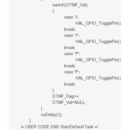
			switch(DTMF_Val)

			{

				case '1':

					HAL_GPIO_TogglePin(output1_GPIO_Port,output1_Pin);

				break;

				case '2':

					HAL_GPIO_TogglePin(output2_GPIO_Port,output2_Pin);

				break;

				case '3':

					HAL_GPIO_TogglePin(output3_GPIO_Port,output3_Pin);

				break;

				case '4':

					HAL_GPIO_TogglePin(output4_GPIO_Port,output4_Pin);

				break;

			}

			DTMF_Flag=0;

			DTMF_Val=NULL;

		}

		osDelay(1);

	}

  /* USER CODE END StartDefaultTask */
