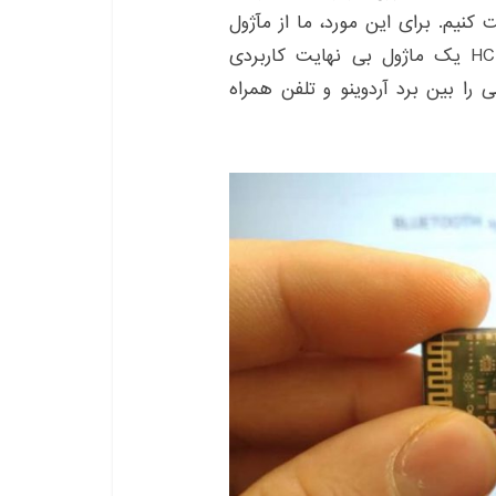
 کنیم. برای این مورد، ما از مآژول
بلوتوث HC05 استفاده می کنیم. ماژول بلوتوث HC05 یک ماژول بی نهایت کاربردی
را بین برد آردوینو و تلفن همراه