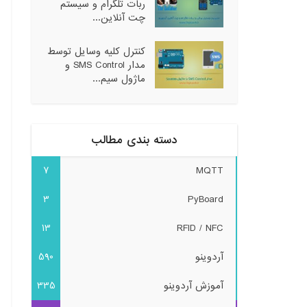
ربات تلگرام و سیستم
چت آنلاین...
کنترل کلیه وسایل توسط
مدار SMS Control و
ماژول سیم...
دسته بندی مطالب
7
MQTT
3
PyBoard
13
RFID / NFC
آردوینو
590
آموزش آردوینو
335