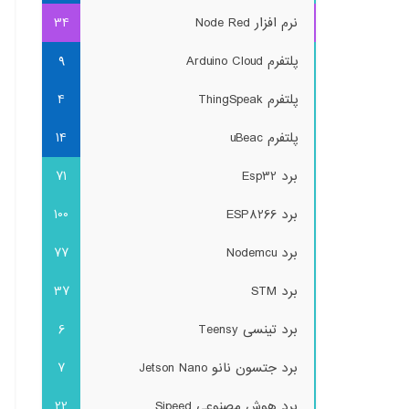
نرم افزار Node Red
34
پلتفرم Arduino Cloud
9
پلتفرم ThingSpeak
4
پلتفرم uBeac
14
برد Esp32
71
برد ESP8266
100
برد Nodemcu
77
برد STM
37
برد تینسی Teensy
6
برد جتسون نانو Jetson Nano
7
برد هوش مصنوعی Sipeed
22