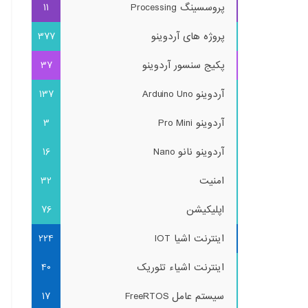
پروسسینگ Processing
11
پروژه های آردوینو
377
پکیج سنسور آردوینو
37
آردوینو Arduino Uno
137
آردوینو Pro Mini
3
آردوینو نانو Nano
16
امنیت
32
اپلیکیشن
76
اینترنت اشیا IOT
224
اینترنت اشیاء تئوریک
40
سیستم عامل FreeRTOS
17