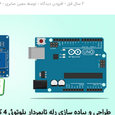
4 سال قبل
افزودن دیدگاه
توسط
معین صابری
46