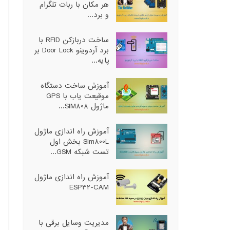
هر مکان با ربات تلگرام
و برد...
ساخت دربازکن RFID با
برد آردوینو Door Lock بر
پایه...
آموزش ساخت دستگاه
موقیعت یاب با GPS
ماژول SIM808...
آموزش راه اندازی ماژول
Sim800L بخش اول
تست شبکه GSM...
آموزش راه اندازی ماژول
ESP32-CAM
مدیریت وسایل برقی با