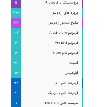
پروسسینگ Processing
11
پروژه های آردوینو
377
پکیج سنسور آردوینو
37
آردوینو Arduino Uno
137
آردوینو Pro Mini
3
آردوینو نانو Nano
16
امنیت
32
اپلیکیشن
76
اینترنت اشیا IOT
224
اینترنت اشیاء تئوریک
40
سیستم عامل FreeRTOS
17