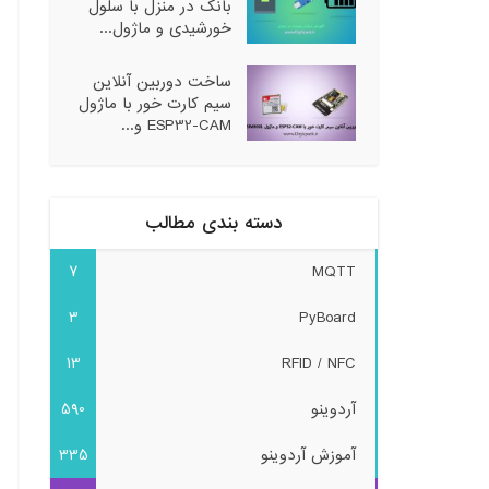
بانک در منزل با سلول
خورشیدی و ماژول...
ساخت دوربین آنلاین
سیم کارت خور با ماژول
ESP32-CAM و...
دسته بندی مطالب
7
MQTT
3
PyBoard
13
RFID / NFC
آردوینو
590
آموزش آردوینو
335