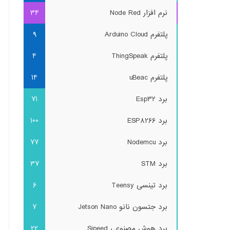
نرم افزار Node Red
34
پلتفرم Arduino Cloud
9
پلتفرم ThingSpeak
4
پلتفرم uBeac
14
برد Esp32
71
برد ESP8266
100
برد Nodemcu
77
برد STM
37
برد تینسی Teensy
6
برد جتسون نانو Jetson Nano
7
برد هوش مصنوعی Sipeed
22