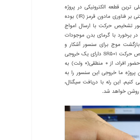
صلی ترین قطعه الکترونیکی در پروژه
ساخت سنسور راه پله به شمار می‌رود. این سنسور مبتنی بر فناوری مادون قرمز (IR) بوده
ر تشخیص حرکت با ارسال امواج
در برخورد با گرمای بدن موجودات
 بازگشت موج برای سنسور آشکار و
حرکت افراد تشخیص داده می‌شود. سنسور PIR تشخیص حرکت SR501 دارای یک خروجی
دیجیتال است. این خروجی با تشخیص حرکت و یا حضور افراد، از ۰ منطقی(۰ ولت) به
ر این پروژه ما خروجی این سنسور را به
 کنیم. این رله با دریافت سیگنال،
پ روشن خواهد شد.