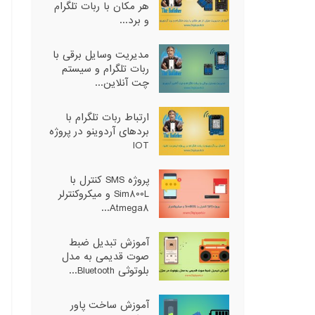
هر مکان با ربات تلگرام
و برد...
مدیریت وسایل برقی با
ربات تلگرام و سیستم
چت آنلاین...
ارتباط ربات تلگرام با
بردهای آردوینو در پروژه
IOT
پروژه SMS کنترل با
Sim800L و میکروکنترلر
Atmega8...
آموزش تبدیل ضبط
صوت قدیمی به مدل
بلوتوثی Bluetooth...
آموزش ساخت پاور