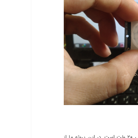
سنسور تشخیص حرکت SR501 دارای بازه تغذیه ۵ الی ۲۰ ولت است. در این پروژه ما از