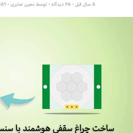
5 سال قبل
۴۵ دیدگاه
توسط
معین صابری
9,059 با