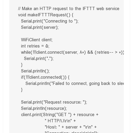
// Make an HTTP request to the IFTTT web service

void makeIFTTTRequest() {

  Serial.print("Connecting to "); 

  Serial.print(server);

  WiFiClient client;

  int retries = 5;

  while(!!!client.connect(server, 80) && (retries-- > 0)) {

    Serial.print(".");

  }

  Serial.println();

  if(!!!client.connected()) {

     Serial.println("Failed to connect, going back to sleep");

  }

  Serial.print("Request resource: "); 

  Serial.println(resource);

  client.print(String("GET ") + resource + 

                  " HTTP/1.1\r\n" +

                  "Host: " + server + "\r\n" + 
