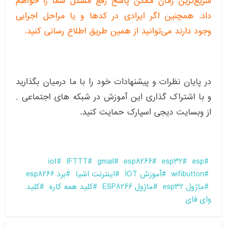
سریع‌ترین زمان ممکن پاسخ رفع مشکل شما را خواهم
داد. همچنین اگر ایرادی در کدها و یا مراحل اجرایی
وجود دارند می‌توانید از همین طریق اطلاع رسانی کنید.
در پایان نظرات و پیشنهادات خود را با ما درمیان بگذارید
و با اشتراک گذاری این آموزش در شبکه های اجتماعی ,
از وبسایت دیجی اسپارک حمایت کنید.
iot
IFTTT
gmail
esp8266
esp32
esp
wifibutton
آموزش IOT
اینترنت اشیا
برد esp8266
ماژول esp32
ماژول ESP8266
کلید همه کاره
کلید
وای فای