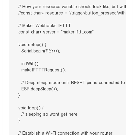
// How your resource variable should look like, but with y
//const char* resource = "/trigger/button_pressed/with/
// Maker Webhooks IFTTT

const char* server = "maker.ifttt.com";

void setup() {

  Serial.begin(115200); 

  initWifi();

  makeIFTTTRequest();

  // Deep sleep mode until RESET pin is connected to a L
  ESP.deepSleep(0);

}

void loop() {

  // sleeping so wont get here

}

// Establish a Wi-Fi connection with your router
