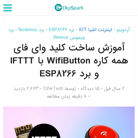
آردوینو
اینترنت اشیا IOT
برد ESP8266
برد Nodemcu
برد
•
•
•
•
ویموس Wemos
آموزش ساخت کلید وای فای
همه کاره WifiButton با IFTTT
و برد ESP8266
6 سال قبل
۱۵ دیدگاه
توسط
CiferTech
2,873 بازدید
8 دقیقه زمان مطالعه