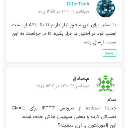
CiferTech
سپتامبر 10, 2020 در 12:51 ق.ظ
با سلام، برای این منظور نیاز داریم تا یک API از سمت
اسنپ فود در اختیار ما قرار بگیره. تا در خواست به اون
سمت ارسال بشه.
پاسخ
م.صادق
سپتامبر 13, 2020 در 11:47 ق.ظ
سلام
جدیدا استفاده از سرویس IFTTT برای GMAIL
تغییراتی کرده و بعضی سرویس هاش حذف شده.
این |آموزشتون با اون منطبقه؟