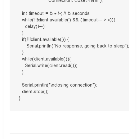
                  "Connection: close\r\n\r\n");

  int timeout = 5 * 10; // 5 seconds             

  while(!!!client.available() && (timeout-- > 0)){

    delay(100);

  }

  if(!!!client.available()) {

     Serial.println("No response, going back to sleep");

  }

  while(client.available()){

    Serial.write(client.read());

  }

  Serial.println("\nclosing connection");

  client.stop();

}