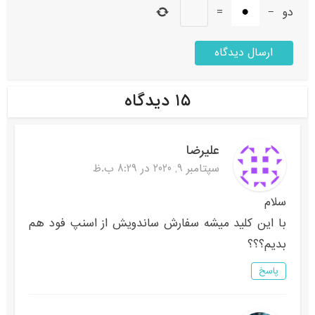
دو
−
=
۱۵ دیدگاه
علیرضا
سپتامبر 9, 2020 در 8:29 ب.ظ
سلام
با این کلید میشه سفارش ساندویش از اسنپ فود هم
بدیم؟؟؟
پاسخ