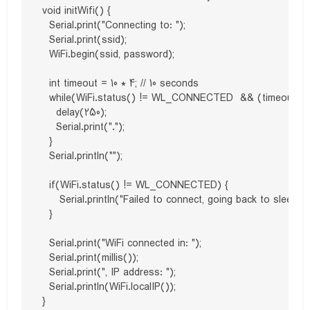
void initWifi() {

  Serial.print("Connecting to: "); 

  Serial.print(ssid);

  WiFi.begin(ssid, password);  

  int timeout = 10 * 4; // 10 seconds

  while(WiFi.status() != WL_CONNECTED  && (timeout-- > 
    delay(250);

    Serial.print(".");

  }

  Serial.println("");

  if(WiFi.status() != WL_CONNECTED) {

     Serial.println("Failed to connect, going back to sleep");

  }

  Serial.print("WiFi connected in: "); 

  Serial.print(millis());

  Serial.print(", IP address: "); 

  Serial.println(WiFi.localIP());

}
