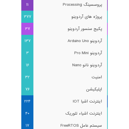
پروسسینگ Processing
11
پروژه های آردوینو
377
پکیج سنسور آردوینو
37
آردوینو Arduino Uno
137
آردوینو Pro Mini
3
آردوینو نانو Nano
16
امنیت
32
اپلیکیشن
76
اینترنت اشیا IOT
224
اینترنت اشیاء تئوریک
40
سیستم عامل FreeRTOS
17