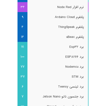
نرم افزار Node Red
34
پلتفرم Arduino Cloud
9
پلتفرم ThingSpeak
4
پلتفرم uBeac
14
برد Esp32
71
برد ESP8266
100
برد Nodemcu
77
برد STM
37
برد تینسی Teensy
6
برد جتسون نانو Jetson Nano
7