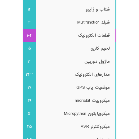
شتاب و ژایرو
14
شیلد Multifunction
4
قطعات الکترونیک
104
لحیم کاری
5
ماژول دوربین
31
مدارهای الکترونیک
243
موقعیت یاب GPS
17
میکروبیت micro:bit
19
میکروپایتون Micropython
51
میکروکنترلر AVR
25