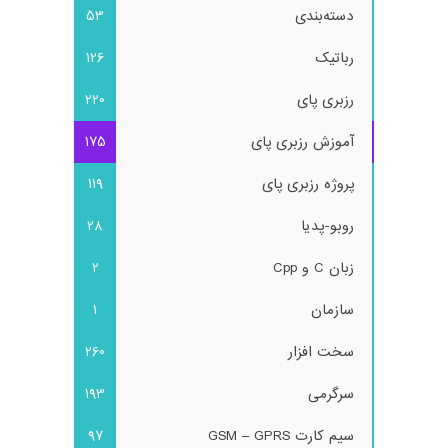
دسته‌بندی
53
رباتیک
126
رزبری پای
220
آموزش رزبری پای
175
پروژه رزبری پای
119
روبو-پدیا
28
زبان C و Cpp
2
سازمان
1
سخت افزار
260
سرگرمی
193
سیم کارت GSM – GPRS
97