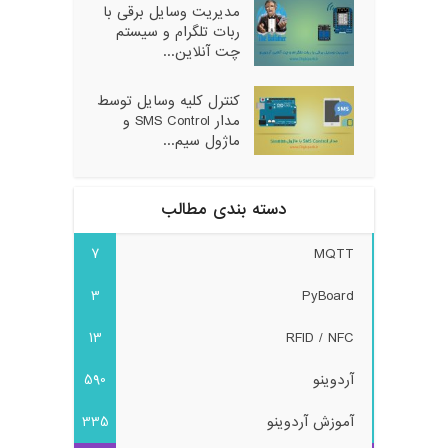
مدیریت وسایل برقی با
ربات تلگرام و سیستم
چت آنلاین...
کنترل کلیه وسایل توسط
مدار SMS Control و
ماژول سیم...
دسته بندی مطالب
7
MQTT
3
PyBoard
13
RFID / NFC
آردوینو
590
آموزش آردوینو
335