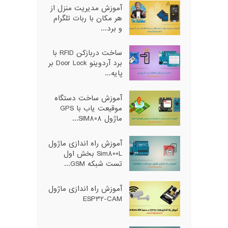
آموزش مدیریت منزل از
هر مکان با ربات تلگرام
و برد...
ساخت دربازکن RFID با
برد آردوینو Door Lock بر
پایه...
آموزش ساخت دستگاه
موقیعت یاب با GPS
ماژول SIM808...
آموزش راه اندازی ماژول
Sim800L بخش اول
تست شبکه GSM...
آموزش راه اندازی ماژول
ESP32-CAM