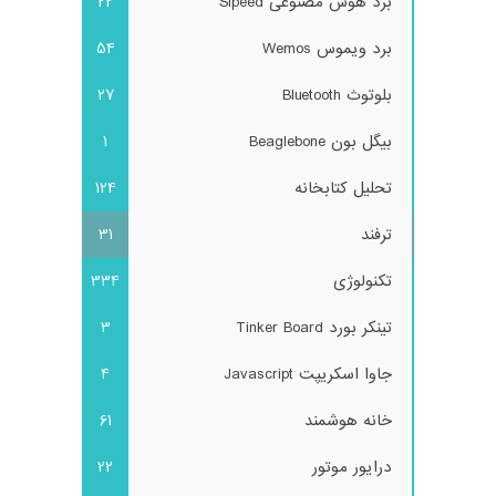
برد هوش مصنوعی Sipeed
22
برد ویموس Wemos
54
بلوتوث Bluetooth
27
بیگل بون Beaglebone
1
تحلیل کتابخانه
124
ترفند
31
تکنولوژی
334
تینکر بورد Tinker Board
3
جاوا اسکریپت Javascript
4
خانه هوشمند
61
درایور موتور
22