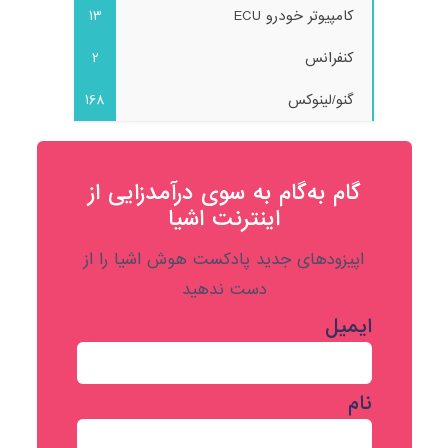
کامپیوتر خودرو ECU
13
کنفرانس
2
گنو/لینوکس
168
گام به‌گام به‌ سوی درآمدزایی از
اینترنت اشیا
اپیزودهای جدید پادکست هوش اشیا را از
دست ندهید
ایمیل
نام