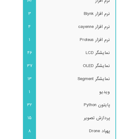
نرم افزار
102
نرم افزار Blynk
3
نرم افزار cayenne
4
نرم افزار Proteus
1
نمایشگر LCD
46
نمایشگر OLED
37
نمایشگر Segment
13
ویدیو
1
پایتون Python
32
پردازش تصویر
15
پهپاد Drone
8