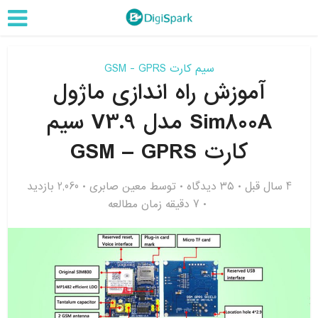
سیم کارت GSM - GPRS
آموزش راه اندازی ماژول
Sim800A مدل V3.9 سیم
کارت GSM – GPRS
4 سال قبل
۳۵ دیدگاه
توسط
معین صابری
2,060 بازدید
7 دقیقه زمان مطالعه