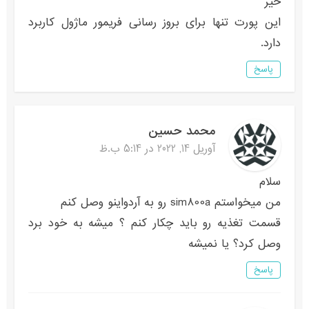
خیر
این پورت تنها برای بروز رسانی فریمور ماژول کاربرد
دارد.
پاسخ
محمد حسین
آوریل 14, 2022 در 5:14 ب.ظ
سلام
من میخواستم sim800a رو به آردواینو وصل کنم
قسمت تغذیه رو باید چکار کنم ؟ میشه به خود برد
وصل کرد؟ یا نمیشه
پاسخ