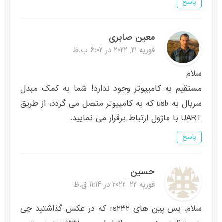
پاسخ
معین صابری
فوریه 21, 2022 در 6:02 ب.ظ
سلام
مستقیم به کامیپوتر وجود ندارد! شما به کمک مبدل
سریال به usb که به کامپیوتر متصل می گردد، از طریق
UART با ماژول ارتباط برقرار می نمایید.
پاسخ
حسین
فوریه 22, 2022 در 11:14 ق.ظ
سلام. پس پین های rs232 که در عکس گذاشتید چی