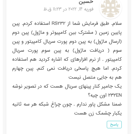
حسین
فوریه 14, 2022 در 11:23 ق.ظ
سلام. طبق فرمایش شما از RS232 استفاده کردم. پین
پایین زمین ( مشترک بین کامپیوتر و ماژول) پین دوم
(ارسال ماژول) به پین دوم پورت سریال کامپیتور و پین
سوم ( دریافت ماژول) به پین سوم پورت سریال
کامپیتور . از نرم افزارهای که اشاره کردید هم استفاده
کردم. اما هیچ پاسخی دریافت نمی کنم. پین چهارم
هم به جایی متصل نیست
یک جامپر کنار پینهای سریال هست که در تصویر نوشه
۲۳۲EN اون چیه؟
ضمنا مشکل پاور ندارم . چون چراغ شبکه هر سه ثانیه
یکبار چشمک زن هست
پاسخ