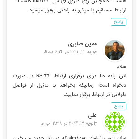
هست؟ همچنین روی ماژول ای سی max232 هست.
ارتباط مستقیم با میکرو به راحتی برقرار میشود.
پاسخ
معین صابری
فوریه 22, 2022 در 6:24 ب.ظ
سلام
این پایه ها برای برقراری ارتباط RS232 در صورت
دلخواه است. زمانیکه بخواهد با ماژول از فواصل
طولانی تر ارتباط برقرار نمایید.
پاسخ
علی
ژانویه 17, 2024 در 12:38 ب.ظ
سلام این ماژولهای sim800c که در بازار جدید می خریم