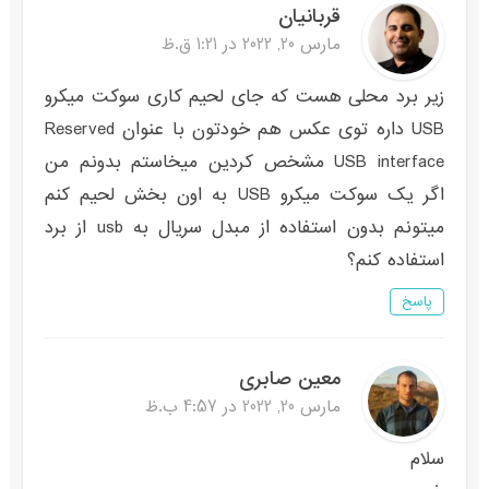
قربانیان
مارس 20, 2022 در 1:21 ق.ظ
زیر برد محلی هست که جای لحیم کاری سوکت میکرو
USB داره توی عکس هم خودتون با عنوان Reserved
USB interface مشخص کردین میخاستم بدونم من
اگر یک سوکت میکرو USB به اون بخش لحیم کنم
میتونم بدون استفاده از مبدل سریال به usb از برد
استفاده کنم؟
پاسخ
معین صابری
مارس 20, 2022 در 4:57 ب.ظ
سلام