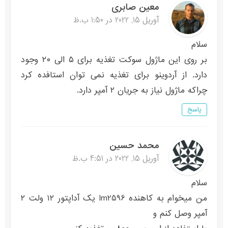
معین صابری
آوریل 15, 2022 در 1:50 ب.ظ
سلام
بر روی این ماژول سوکت تغذیه برای ۵ الی ۲۰ وجود
دارد. از آردوینو برای تغذیه نمی توان استافده کرد
چراکه ماژول نیاز به جریان ۲ آمپر دارد.
پاسخ
محمد حسین
آوریل 15, 2022 در 4:51 ب.ظ
سلام
من میخوام به کاهنده lm2596 یک آداپتور ۱۲ ولت ۲
آمپر وصل کنم و