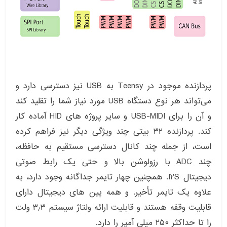
پردازنده موجود در Teensy به USB نیز دسترسی دارد و
می‌تواند هر نوع دستگاه USB مورد نیاز شما را تقلید کند
و آن را برای USB-MIDI و سایر پروژه های HID آماده کار
کند. پردازنده ۳۲ بیتی چند ویژگی دیگر نیز فراهم کرده
است، از جمله چند کانال دسترسی مستقیم به حافظه،
چند ADC با رزولوشن بالا و حتی یک رابط صوتی
دیجیتال I2S. همچنین چهار تایمر جداگانه وجود دارد، به
علاوه یک تایمر تأخیر. و همه پین های دیجیتال دارای
قابلیت وقفه هستند و قابلیت ارائه ولتاژ سیستم ۳٫۳ ولت
را تا حداکثر ۲۵۰ میلی آمپر را دارد.