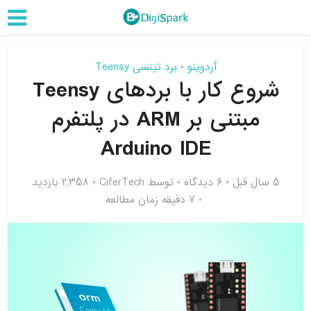
آردوینو
برد تینسی Teensy
•
شروع کار با بردهای Teensy
مبتنی بر ARM در پلتفرم
Arduino IDE
5 سال قبل
۶ دیدگاه
توسط
CiferTech
2,358 بازدید
7 دقیقه زمان مطالعه