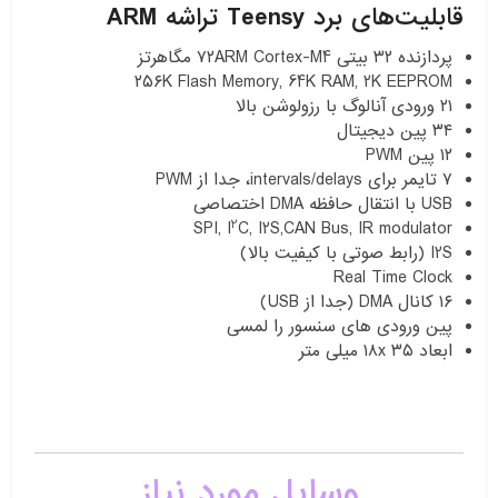
قابلیت‌های برد Teensy تراشه ARM
پردازنده ۳۲ بیتی ۷۲ARM Cortex-M4 مگاهرتز
۲۵۶K Flash Memory, 64K RAM, 2K EEPROM
۲۱ ورودی آنالوگ با رزولوشن بالا
۳۴ پین دیجیتال
۱۲ پین PWM
۷ تایمر برای intervals/delays، جدا از PWM
USB با انتقال حافظه DMA اختصاصی
2
SPI, I
C, I2S,CAN Bus, IR modulator
I2S (رابط صوتی با کیفیت بالا)
Real Time Clock
۱۶ کانال DMA (جدا از USB)
پین ورودی های سنسور را لمسی
ابعاد ۳۵ ۱۸x میلی متر
وسایل مورد نیاز