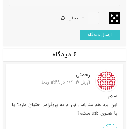
−
=
صفر
۶ دیدگاه
رحمتی
آوریل 19, 2021 در 12:48 ق.ظ
سلام
این برد هم مثل‌اس تی ام به پروگرامر احتیاج داره؟ یا
با همون usb میشه؟
پاسخ