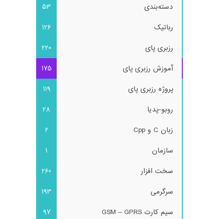
دسته‌بندی
53
رباتیک
126
رزبری پای
220
آموزش رزبری پای
175
پروژه رزبری پای
119
روبو-پدیا
28
زبان C و Cpp
2
سازمان
1
سخت افزار
260
سرگرمی
193
سیم کارت GSM – GPRS
97