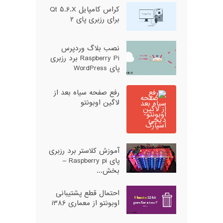
کراس کامپایل Qt 5.6.X
برای رزبری پای ۲
نصب بلاگ وردپرس
Raspberry Pi برد رزبری
پای WordPress
رفع صفحه سیاه بعد از
لاگین اوبونتو
آموزش کلاستر برد رزبری
پای Raspberry pi –
بخش...
احتمال قطع پشتیبانی
اوبونتو از معماری i386