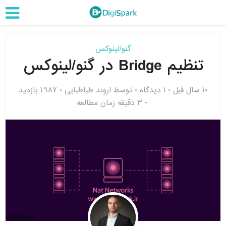
گنو/لینوکس
تنظیم Bridge در گنو/لینوکس
10 سال قبل
۱ دیدگاه
توسط
اروند طباطبایی
1,987 بازدید
3 دقیقه زمان مطالعه