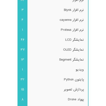
نرم افزار
102
نرم افزار Blynk
3
نرم افزار cayenne
4
نرم افزار Proteus
1
نمایشگر LCD
46
نمایشگر OLED
37
نمایشگر Segment
13
ویدیو
1
پایتون Python
32
پردازش تصویر
15
پهپاد Drone
8