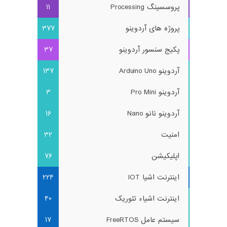
پروسسینگ Processing
11
پروژه های آردوینو
377
پکیج سنسور آردوینو
37
آردوینو Arduino Uno
137
آردوینو Pro Mini
3
آردوینو نانو Nano
16
امنیت
32
اپلیکیشن
76
اینترنت اشیا IOT
224
اینترنت اشیاء تئوریک
40
سیستم عامل FreeRTOS
17