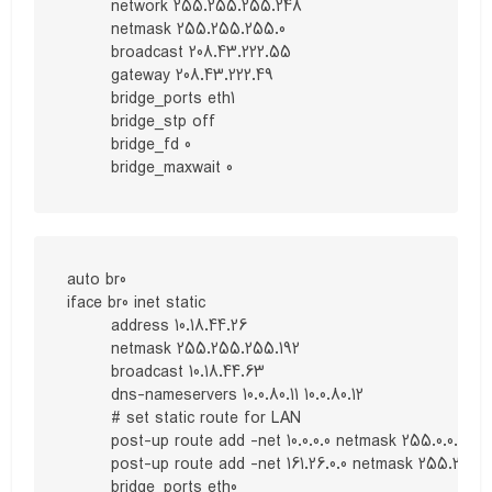
        network 255.255.255.248

        netmask 255.255.255.0

        broadcast 208.43.222.55

        gateway 208.43.222.49

        bridge_ports eth1

        bridge_stp off

        bridge_fd 0

        bridge_maxwait 0
auto br0

iface br0 inet static

        address 10.18.44.26

        netmask 255.255.255.192

        broadcast 10.18.44.63

        dns-nameservers 10.0.80.11 10.0.80.12

        # set static route for LAN

	post-up route add -net 10.0.0.0 netmask 255.0.0.0 gw 10.18.44.1

	post-up route add -net 161.26.0.0 netmask 255.255.0.0 gw 10.18.44.1

        bridge_ports eth0
