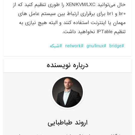
حال می‌توانید
XEN/KVM/LXC
را طوری تنظیم کنید که از
br0
و
br1
برای برقراری ارتباط بین سیستم عامل های
مهمان یا اینترنت استفاده کنند و البته هیچ نیازی به
تنظیم
IPTable
نخواهید داشت
.
bridge
gnu/linux
network
شبکه
درباره نویسنده
اروند طباطبایی