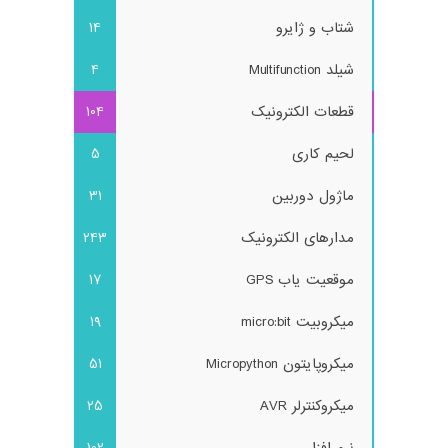
شتاب و ژایرو
14
شیلد Multifunction
4
قطعات الکترونیک
104
لحیم کاری
5
ماژول دوربین
31
مدارهای الکترونیک
243
موقعیت یاب GPS
17
میکروبیت micro:bit
19
میکروپایتون Micropython
51
میکروکنترلر AVR
25