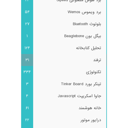
برد هوش مصنوعی Sipeed
22
برد ویموس Wemos
54
بلوتوث Bluetooth
27
بیگل بون Beaglebone
1
تحلیل کتابخانه
124
ترفند
31
تکنولوژی
334
تینکر بورد Tinker Board
3
جاوا اسکریپت Javascript
4
خانه هوشمند
61
درایور موتور
22