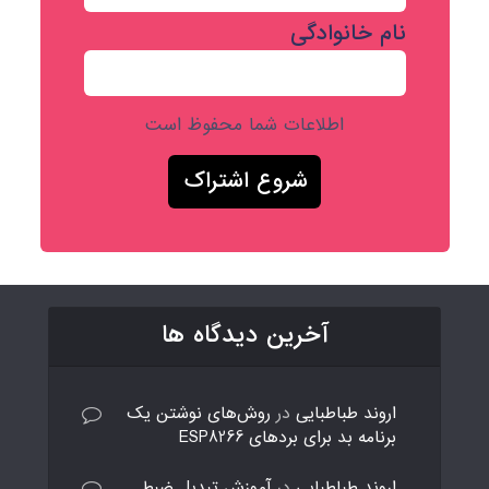
نام خانوادگی
اطلاعات شما محفوظ است
آخرین دیدگاه ها
اروند طباطبایی
در
روش‌های نوشتن یک
برنامه بد برای بردهای ESP8266
اروند طباطبایی
در
آموزش تبدیل ضبط