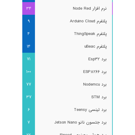
نرم افزار Node Red
34
پلتفرم Arduino Cloud
9
پلتفرم ThingSpeak
4
پلتفرم uBeac
14
برد Esp32
71
برد ESP8266
100
برد Nodemcu
77
برد STM
37
برد تینسی Teensy
6
برد جتسون نانو Jetson Nano
7