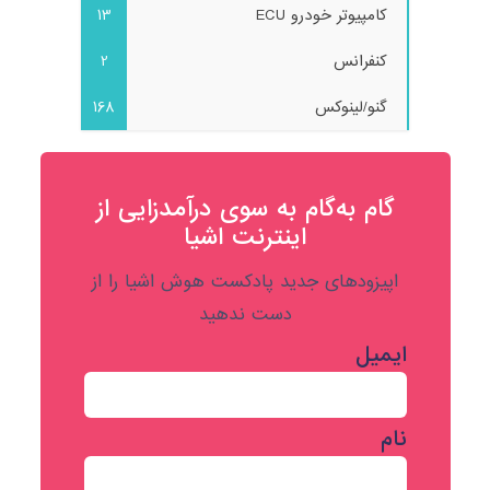
کامپیوتر خودرو ECU
13
کنفرانس
2
گنو/لینوکس
168
گام به‌گام به‌ سوی درآمدزایی از
اینترنت اشیا
اپیزودهای جدید پادکست هوش اشیا را از
دست ندهید
ایمیل
نام