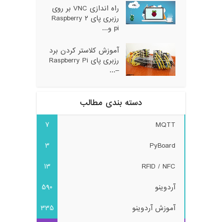
راه اندازی VNC بر روی
رزبری پای ۲ Raspberry
pi و...
آموزش کلاستر کردن برد
رزبری پای Raspberry Pi
–...
دسته بندی مطالب
7
MQTT
3
PyBoard
13
RFID / NFC
آردوینو
590
آموزش آردوینو
335