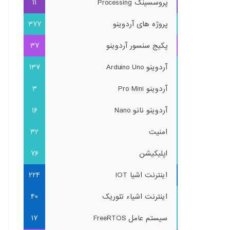
پروسسینگ Processing
11
پروژه های آردوینو
377
پکیج سنسور آردوینو
37
آردوینو Arduino Uno
137
آردوینو Pro Mini
3
آردوینو نانو Nano
16
امنیت
32
اپلیکیشن
76
اینترنت اشیا IOT
224
اینترنت اشیاء تئوریک
40
سیستم عامل FreeRTOS
17