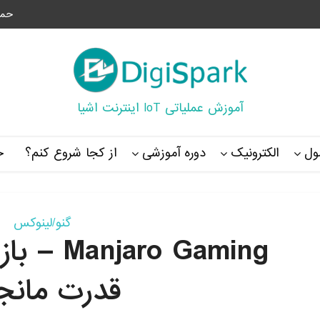
حما
آموزش عملیاتی IoT اینترنت اشیا
ل
الکترونیک
دوره آموزشی
از کجا شروع کنم؟
خ
گنو/لینوکس
ro Gaming
قدرت مانجا