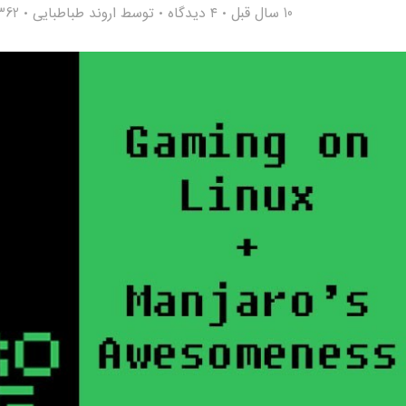
10 سال قبل
۴ دیدگاه
توسط
اروند طباطبایی
5,362 ب