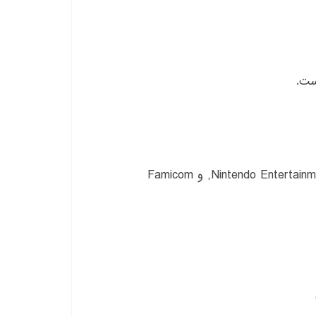
FCEUX: شبیه ساز Nintendo Entertainment System (NES), Famicom, و Famicom