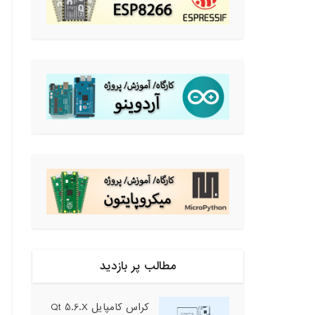
مطالب پر بازدید
کراس کامپایل Qt 5.6.X