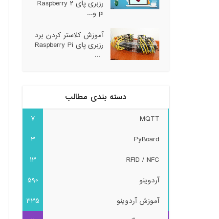
رزبری پای ۲ Raspberry
pi و...
آموزش کلاستر کردن برد
رزبری پای Raspberry Pi
–...
دسته بندی مطالب
7
MQTT
3
PyBoard
13
RFID / NFC
آردوینو
590
آموزش آردوینو
335