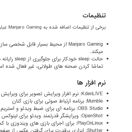
تنظیمات
برخی از تنظیمات اضافه شده به Manjaro Gaming عبارت اند از:
میکند.
حالت sleep خود
تماشا کردن صحنه های طولانی، غیر فعال شده ا
نرم افزار ها
KdenLIVE: نرم افزار ویرایش تصویر برای ویرایش تصاویر ضبط شده از بازی
Mumble: برنامه ارتباط صوتی برای بازی کنان
OBS Studio: برنامه ای برای ضبط ویدئو و استریم زنده بر روی Twitch
OpenShot: ویرایشگر قدرتمند ویدئو برای لینوکس
PlayOnLinux: برای اجرای بازی های ویندوزی با کمک Wine
Shutter: ابزاری پرقدرت برای گرفتن عکس از صفحه