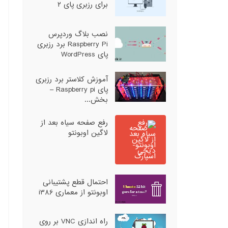
برای رزبری پای ۲
نصب بلاگ وردپرس
Raspberry Pi برد رزبری
پای WordPress
آموزش کلاستر برد رزبری
پای Raspberry pi –
بخش...
رفع صفحه سیاه بعد از
لاگین اوبونتو
احتمال قطع پشتیبانی
اوبونتو از معماری i386
راه اندازی VNC بر روی