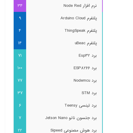
نرم افزار Node Red
34
پلتفرم Arduino Cloud
9
پلتفرم ThingSpeak
4
پلتفرم uBeac
14
برد Esp32
71
برد ESP8266
100
برد Nodemcu
77
برد STM
37
برد تینسی Teensy
6
برد جتسون نانو Jetson Nano
7
برد هوش مصنوعی Sipeed
22