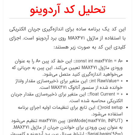
تحلیل کد آردوینو
این کد یک برنامه ساده برای اندازه‌گیری جریان الکتریکی
با استفاده از ماژول MAX471 روی برد آردوینو است. اجزای
کلیدی این کد به صورت زیر هستند:
const int max471In = A0;: این خط کد پین A0 را به عنوان
ورودی ماژول MAX471 تعیین می‌کند. این پین به جریانی که
می‌خواهید اندازه‌گیری کنید متصل می‌شود.
int RawValue= 0;: این متغیر برای ذخیره‌سازی مقدار ولتاژ
خوانده شده از سنسور آنالوگ MAX471 است.
float Current = 0;: این متغیر برای ذخیره‌سازی مقدار جریان
الکتریکی محاسبه شده است.
void setup(): این تابع برای تنظیمات اولیه اجرای برنامه
استفاده می‌شود.
pinMode(max471In, INPUT);: پین max471In تنظیم می‌شود
به عنوان پین ورودی برای خواندن جریان از ماژول MAX471.
Serial.begin(9600);: ارتباط سریال بین برد آردوینو و کامپیوتر