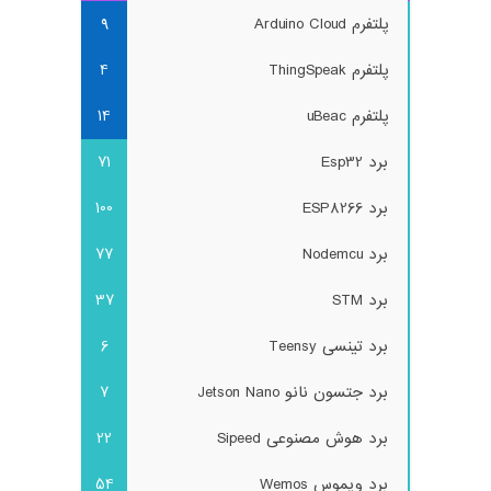
پلتفرم Arduino Cloud
9
پلتفرم ThingSpeak
4
پلتفرم uBeac
14
برد Esp32
71
برد ESP8266
100
برد Nodemcu
77
برد STM
37
برد تینسی Teensy
6
برد جتسون نانو Jetson Nano
7
برد هوش مصنوعی Sipeed
22
برد ویموس Wemos
54