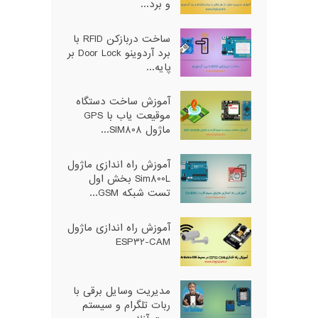
و برد...
ساخت دربازکن RFID با
برد آردوینو Door Lock بر
پایه...
آموزش ساخت دستگاه
موقیعت یاب با GPS
ماژول SIM808...
آموزش راه اندازی ماژول
Sim800L بخش اول
تست شبکه GSM...
آموزش راه اندازی ماژول
ESP32-CAM
مدیریت وسایل برقی با
ربات تلگرام و سیستم