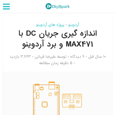
آردوینو
پروژه های آردوینو
•
اندازه‌ گیری جریان DC با
MAX471 و برد آردوینو
10 سال قبل
۹ دیدگاه
توسط
علیرضا قربانی
3,763 بازدید
5 دقیقه زمان مطالعه