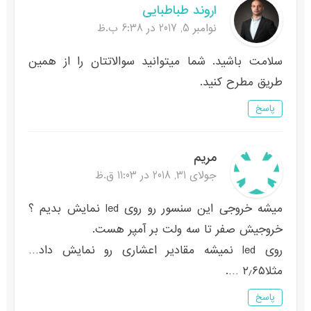
اروند طباطبایی
نوامبر 5, 2017 در 6:38 ب.ظ
سلامت باشید. شما میتوانید سوالاتتان را از همین
طریق مطرح کنید.
پاسخ
مریم
جولای 31, 2018 در 11:03 ق.ظ
میشه خروجی این سنسور رو روی led نمایش بدیم ؟
خروجیش صفر تا سه ولت بر آمپر هست.
روی led نمیشه مقادیر اعشاری رو نمایش داد…
مثلا۲٫۶۵ ….
پاسخ