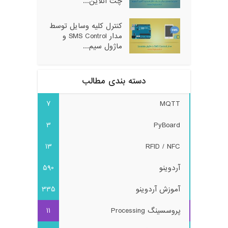
چت آنلاین...
کنترل کلیه وسایل توسط
مدار SMS Control و
ماژول سیم...
دسته بندی مطالب
7
MQTT
3
PyBoard
13
RFID / NFC
آردوینو
590
آموزش آردوینو
335
پروسسینگ Processing
11