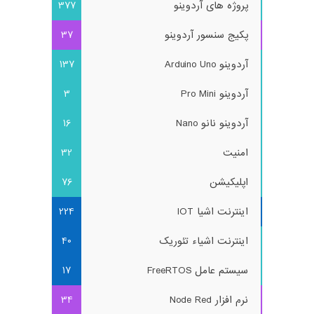
پروژه های آردوینو
377
پکیج سنسور آردوینو
37
آردوینو Arduino Uno
137
آردوینو Pro Mini
3
آردوینو نانو Nano
16
امنیت
32
اپلیکیشن
76
اینترنت اشیا IOT
224
اینترنت اشیاء تئوریک
40
سیستم عامل FreeRTOS
17
نرم افزار Node Red
34