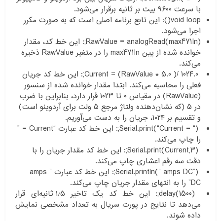
با سرعت ۹۶۰۰ بیت بر ثانیه برقرار می‌شود.
void loop(): این تابع برنامه اصلی است که به صورت مکرر
اجرا می‌شود.
RawValue = analogRead(max471In);: این خط کد، مقدار
خوانده شده از پین max471In را در متغیر RawValue ذخیره
می‌کند.
Current = (RawValue * 5.0 )/ 1024.0;: این خط کد جریان
فعلی را محاسبه می‌کند. ابتدا مقدار خوانده شده از سنسور
(RawValue) در مقیاس ۰ تا ۱۰۲۳ قرار دارد، بنابراین با ضرب
در ۵ (که نشان‌دهنده ولتاژ مرجع ۵ ولت برای آردوینو است)
و تقسیم بر ۱۰۲۴، جریان را به دست می‌آوریم.
Serial.print(“Current = “);: این خط کد عبارت “Current = ”
را چاپ می‌کند.
Serial.print(Current,3);: این خط کد مقدار جریان را با
دقت سه رقم اعشاری چاپ می‌کند.
Serial.println(” amps DC”);: این خط کد عبارت ” amps
DC” را به انتهای مقدار جریان چاپ می‌کند.
delay(1500);: این خط کد یک تاخیر ۱٫۵ ثانیه‌ای قرار
می‌دهد تا نتایج در پورت سریال به تعداد مشخصی نمایش
داده شوند.