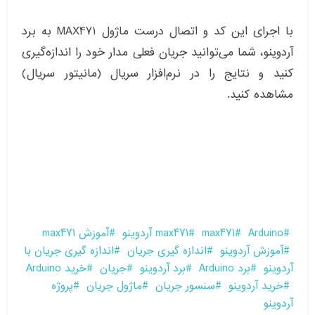
با اجرای این کد و اتصال درست ماژول MAX471 به برد
آردوینو، شما می‌توانید جریان فعلی مدار خود را اندازه‌گیری
کنید و نتایج را در نرم‌افزار سریال (مانیتور سریال)
مشاهده کنید.
Arduino
max471
max471 آردوینو
آموزش max471
آموزش آردوینو
اندازه گیری جریان
اندازه گیری جریان با
آردوینو
برد Arduino
برد آردوینو
جریان
خرید Arduino
خرید آردوینو
سنسور جریان
ماژول جریان
پروژه
آردوینو