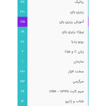
رباتیک
126
رزبری پای
220
آموزش رزبری پای
175
پروژه رزبری پای
119
روبو-پدیا
28
زبان C و Cpp
2
سازمان
1
سخت افزار
260
سرگرمی
193
سیم کارت GSM – GPRS
97
شتاب و ژایرو
14