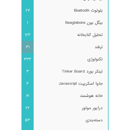
بلوتوث Bluetooth
27
بیگل بون Beaglebone
1
تحلیل کتابخانه
124
ترفند
31
تکنولوژی
334
تینکر بورد Tinker Board
3
جاوا اسکریپت Javascript
4
خانه هوشمند
61
درایور موتور
22
دسته‌بندی
53