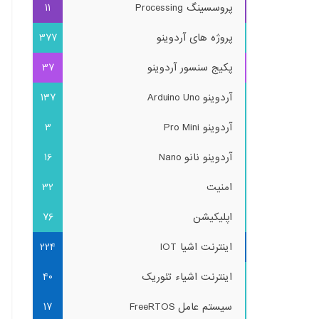
پروسسینگ Processing
11
پروژه های آردوینو
377
پکیج سنسور آردوینو
37
آردوینو Arduino Uno
137
آردوینو Pro Mini
3
آردوینو نانو Nano
16
امنیت
32
اپلیکیشن
76
اینترنت اشیا IOT
224
اینترنت اشیاء تئوریک
40
سیستم عامل FreeRTOS
17