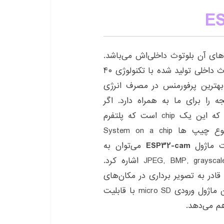
ت. یکی از تفاوت‌های آن بلوتوث داخلی‌اش می‌باشد.
همچنین دارای هسته وایفای ۲,۴ گیگا هرتزی و بلوتوث داخلی تولید شده با تکنولوژی ۴۰
اژول دارای بهترین پرفورمنس در مصرف انرژی
 را برای ما به همراه دارد. اگر
بخواهیم دقیق‌تر به این برد نگاه کنیم باید بگوییم که این یک chip است که پلتفرم
NodeMCU در اون پیاده سازی شده که به این نوع چیپ ها System on a chip
ESP32-cam
می‌توان به
دوربین OV2640 با قابلیت ثبت تصویر با فرمت JPEG, BMP, grayscale اشاره کرد.
این ماژول قادر به تصویر برداری در مکان‌های
تاریک نیز خواهید بود. یکی از ویژگی‌های کاربردی این ماژول ورودی micro SD با قابلیت