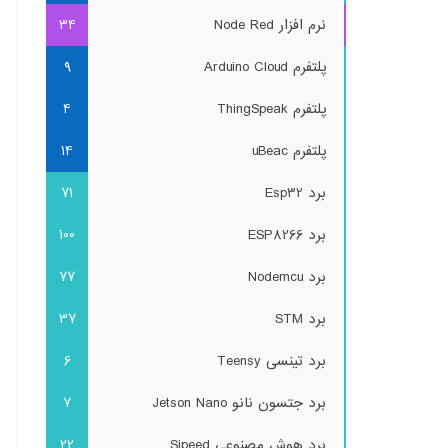
نرم افزار Node Red
34
پلتفرم Arduino Cloud
9
پلتفرم ThingSpeak
4
پلتفرم uBeac
14
برد Esp32
71
برد ESP8266
100
برد Nodemcu
77
برد STM
37
برد تینسی Teensy
6
برد جتسون نانو Jetson Nano
7
برد هوش مصنوعی Sipeed
22