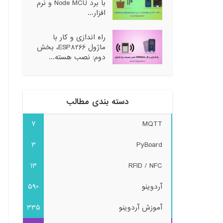
با برد Node MCU و نرم
افزار...
راه اندازی و کار با
ماژول ESP8266، بخش
دوم: نصب هسته...
دسته بندی مطالب
7
MQTT
3
PyBoard
13
RFID / NFC
آردوینو
590
آموزش آردوینو
335