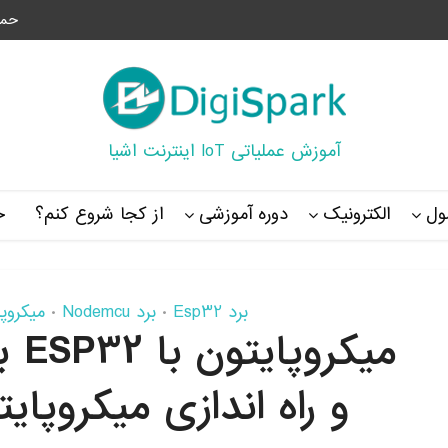
حما
آموزش عملیاتی IoT اینترنت اشیا
ل
الکترونیک
دوره آموزشی
از کجا شروع کنم؟
خ
برد Esp32
برد Nodemcu
میکروپایتون 
•
•
میک
و راه اندازی میکروپایتون 