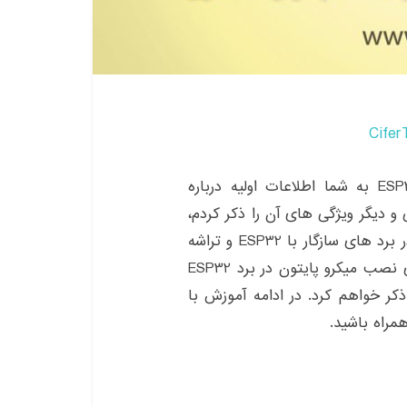
Cifer
در آموزش قبلی از سری آموزش میکروپایتون در ESP32 به شما اطلاعات اولیه درباره
 و دیگر ویژگی های آن را ذکر کردم،
در این آموزش قصد نصب و راه اندازی میکروپایتون در برد های سازگار با ESP32 و تراشه
های ESP32 را داریم. در این آموزش از upyCraft برای نصب میکرو پایتون در برد ESP32
کر خواهم کرد. در ادامه آموزش با
راه باشید.