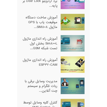
برد آردوینو Door Lock بر
پایه...
آموزش ساخت دستگاه
موقیعت یاب با GPS
ماژول SIM808...
آموزش راه اندازی ماژول
Sim800L بخش اول
تست شبکه GSM...
آموزش راه اندازی ماژول
ESP32-CAM
مدیریت وسایل برقی با
ربات تلگرام و سیستم
چت آنلاین...
کنترل کلیه وسایل توسط