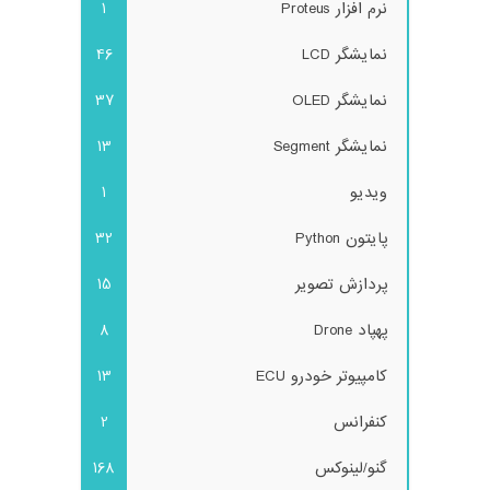
نرم افزار Proteus
1
نمایشگر LCD
46
نمایشگر OLED
37
نمایشگر Segment
13
ویدیو
1
پایتون Python
32
پردازش تصویر
15
پهپاد Drone
8
کامپیوتر خودرو ECU
13
کنفرانس
2
گنو/لینوکس
168