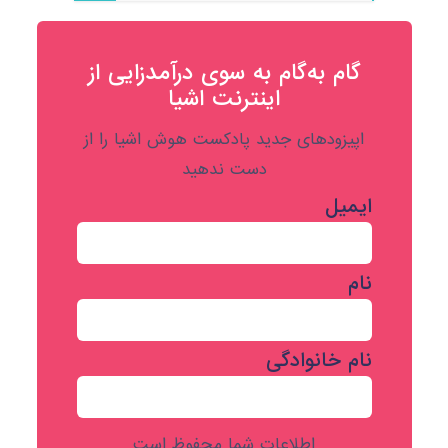
گام به‌گام به‌ سوی درآمدزایی از
اینترنت اشیا
اپیزودهای جدید پادکست هوش اشیا را از
دست ندهید
ایمیل
نام
نام خانوادگی
اطلاعات شما محفوظ است