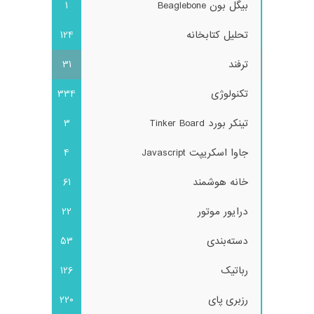
بیگل بون Beaglebone
1
تحلیل کتابخانه
124
ترفند
31
تکنولوژی
334
تینکر بورد Tinker Board
3
جاوا اسکریپت Javascript
4
خانه هوشمند
61
درایور موتور
22
دسته‌بندی
53
رباتیک
126
رزبری پای
220