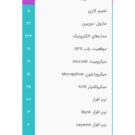
لحیم کاری
5
ماژول دوربین
31
مدارهای الکترونیک
243
موقعیت یاب GPS
17
میکروبیت micro:bit
19
میکروپایتون Micropython
51
میکروکنترلر AVR
25
نرم افزار
102
نرم افزار Blynk
3
نرم افزار cayenne
4