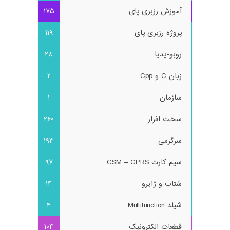
آموزش رزبری پای
175
پروژه رزبری پای
119
روبو-پدیا
28
زبان C و Cpp
2
سازمان
1
سخت افزار
260
سرگرمی
193
سیم کارت GSM – GPRS
97
شتاب و ژایرو
14
شیلد Multifunction
4
قطعات الکترونیک
104