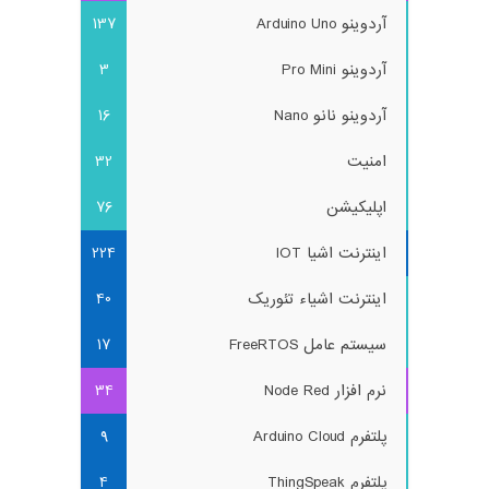
آردوینو Arduino Uno
137
آردوینو Pro Mini
3
آردوینو نانو Nano
16
امنیت
32
اپلیکیشن
76
اینترنت اشیا IOT
224
اینترنت اشیاء تئوریک
40
سیستم عامل FreeRTOS
17
نرم افزار Node Red
34
پلتفرم Arduino Cloud
9
پلتفرم ThingSpeak
4