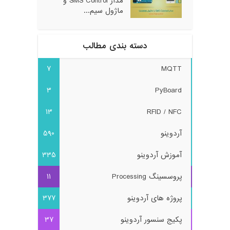
مدار SMS Control و
ماژول سیم...
دسته بندی مطالب
7
MQTT
3
PyBoard
13
RFID / NFC
آردوینو
590
آموزش آردوینو
335
پروسسینگ Processing
11
پروژه های آردوینو
377
پکیج سنسور آردوینو
37