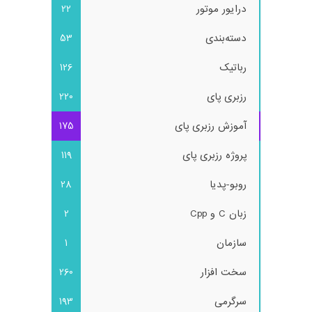
درایور موتور
22
دسته‌بندی
53
رباتیک
126
رزبری پای
220
آموزش رزبری پای
175
پروژه رزبری پای
119
روبو-پدیا
28
زبان C و Cpp
2
سازمان
1
سخت افزار
260
سرگرمی
193