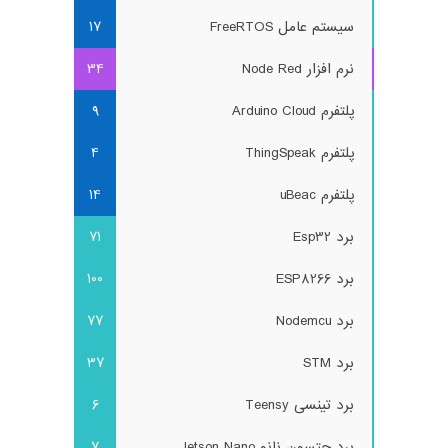
سیستم عامل FreeRTOS
17
نرم افزار Node Red
34
پلتفرم Arduino Cloud
9
پلتفرم ThingSpeak
4
پلتفرم uBeac
14
برد Esp32
71
برد ESP8266
100
برد Nodemcu
77
برد STM
37
برد تینسی Teensy
6
برد جتسون نانو Jetson Nano
7