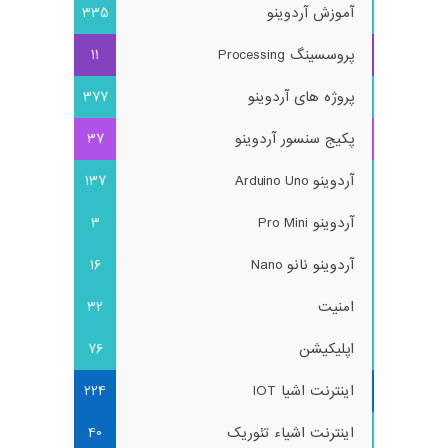
آموزش آردوینو
335
پروسسینگ Processing
11
پروژه های آردوینو
377
پکیج سنسور آردوینو
37
آردوینو Arduino Uno
137
آردوینو Pro Mini
3
آردوینو نانو Nano
16
امنیت
32
اپلیکیشن
76
اینترنت اشیا IOT
224
اینترنت اشیاء تئوریک
40