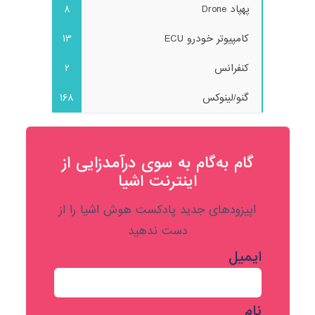
پهپاد Drone
8
کامپیوتر خودرو ECU
13
کنفرانس
2
گنو/لینوکس
168
گام به‌گام به‌ سوی درآمدزایی از
اینترنت اشیا
اپیزودهای جدید پادکست هوش اشیا را از
دست ندهید
ایمیل
نام