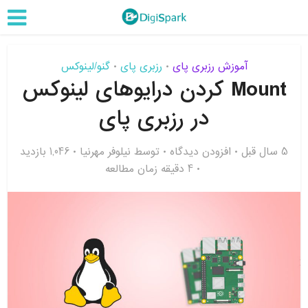
آموزش رزبری پای
رزبری پای
گنو/لینوکس
•
•
Mount کردن درایوهای لینوکس
در رزبری پای
5 سال قبل
افزودن دیدگاه
توسط
نیلوفر مهرنیا
1,046 بازدید
4 دقیقه زمان مطالعه