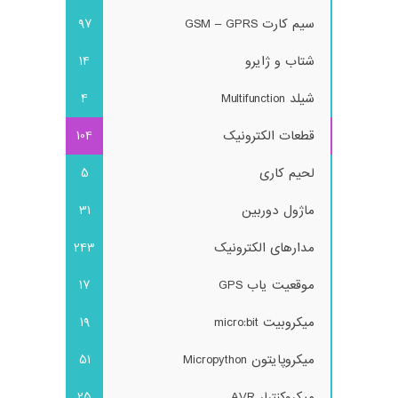
سیم کارت GSM – GPRS
97
شتاب و ژایرو
14
شیلد Multifunction
4
قطعات الکترونیک
104
لحیم کاری
5
ماژول دوربین
31
مدارهای الکترونیک
243
موقعیت یاب GPS
17
میکروبیت micro:bit
19
میکروپایتون Micropython
51
میکروکنترلر AVR
25