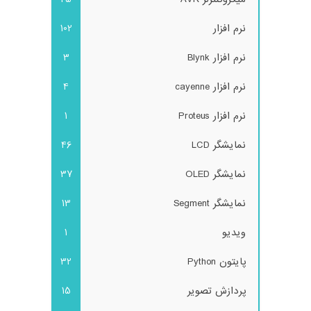
نرم افزار
102
نرم افزار Blynk
3
نرم افزار cayenne
4
نرم افزار Proteus
1
نمایشگر LCD
46
نمایشگر OLED
37
نمایشگر Segment
13
ویدیو
1
پایتون Python
32
پردازش تصویر
15