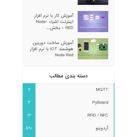
آموزش کار با نرم افزار
اینترنت اشیاء Node-
RED – بخش...
آموزش ساخت دوربین
هوشمند IOT با نرم افزار
Node Red
دسته بندی مطالب
7
MQTT
3
PyBoard
13
RFID / NFC
آردوینو
590