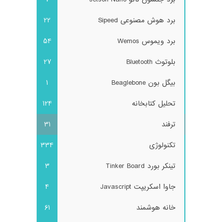
برد هوش مصنوعی Sipeed
22
برد ویموس Wemos
54
بلوتوث Bluetooth
27
بیگل بون Beaglebone
1
تحلیل کتابخانه
124
ترفند
31
تکنولوژی
334
تینکر بورد Tinker Board
3
جاوا اسکریپت Javascript
4
خانه هوشمند
61