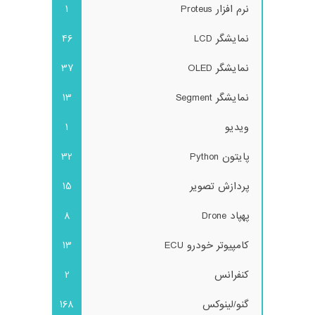
نرم افزار Proteus
1
نمایشگر LCD
46
نمایشگر OLED
37
نمایشگر Segment
13
ویدیو
1
پایتون Python
32
پردازش تصویر
15
پهپاد Drone
8
کامپیوتر خودرو ECU
13
کنفرانس
2
گنو/لینوکس
168