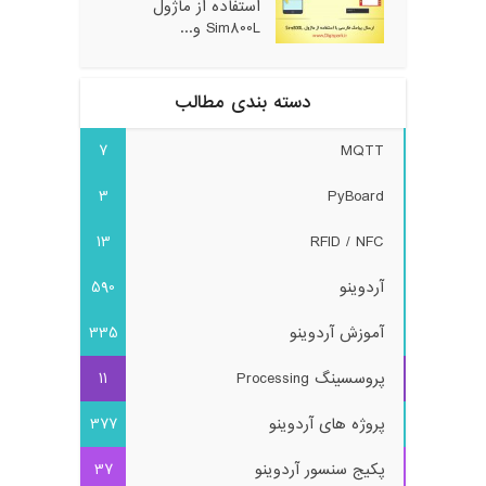
استفاده از ماژول
Sim800L و...
دسته بندی مطالب
7
MQTT
3
PyBoard
13
RFID / NFC
آردوینو
590
آموزش آردوینو
335
پروسسینگ Processing
11
پروژه های آردوینو
377
پکیج سنسور آردوینو
37