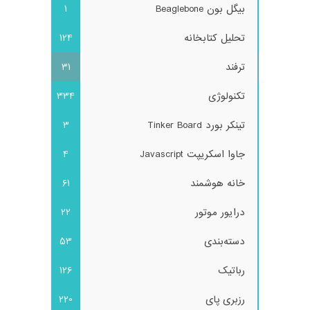
بیگل بون Beaglebone
1
تحلیل کتابخانه
124
ترفند
31
تکنولوژی
334
تینکر بورد Tinker Board
3
جاوا اسکریپت Javascript
4
خانه هوشمند
61
درایور موتور
22
دسته‌بندی
53
رباتیک
126
رزبری پای
220