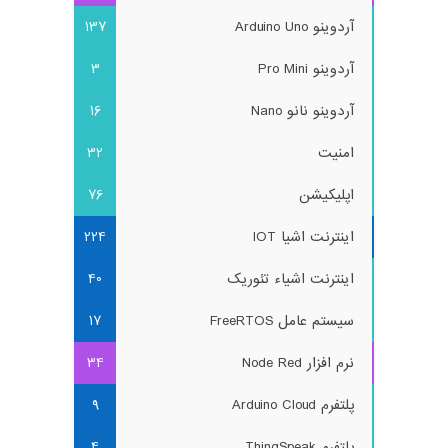
آردوینو Arduino Uno
137
آردوینو Pro Mini
3
آردوینو نانو Nano
16
امنیت
32
اپلیکیشن
76
اینترنت اشیا IOT
224
اینترنت اشیاء تئوریک
40
سیستم عامل FreeRTOS
17
نرم افزار Node Red
34
پلتفرم Arduino Cloud
9
پلتفرم ThingSpeak
4