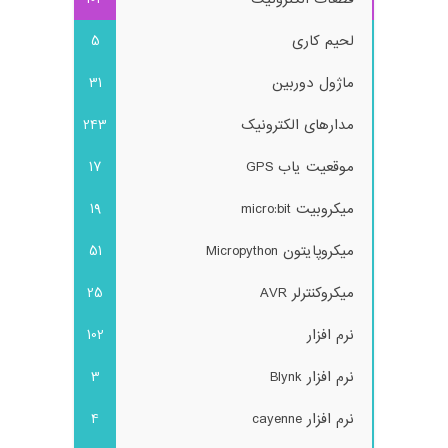
لحیم کاری
5
ماژول دوربین
31
مدارهای الکترونیک
243
موقعیت یاب GPS
17
میکروبیت micro:bit
19
میکروپایتون Micropython
51
میکروکنترلر AVR
25
نرم افزار
102
نرم افزار Blynk
3
نرم افزار cayenne
4