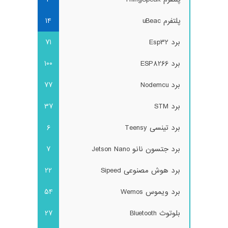
پلتفرم uBeac
14
برد Esp32
71
برد ESP8266
100
برد Nodemcu
77
برد STM
37
برد تینسی Teensy
6
برد جتسون نانو Jetson Nano
7
برد هوش مصنوعی Sipeed
22
برد ویموس Wemos
54
بلوتوث Bluetooth
27