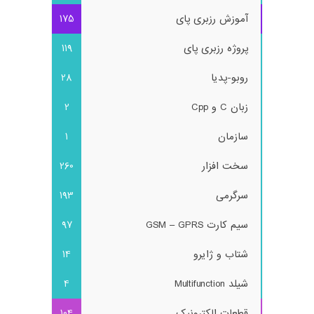
آموزش رزبری پای
175
پروژه رزبری پای
119
روبو-پدیا
28
زبان C و Cpp
2
سازمان
1
سخت افزار
260
سرگرمی
193
سیم کارت GSM – GPRS
97
شتاب و ژایرو
14
شیلد Multifunction
4
قطعات الکترونیک
104