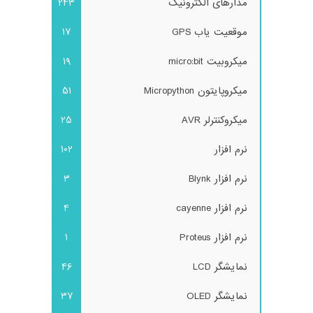
مدارهای الکترونیک
243
موقعیت یاب GPS
17
میکروبیت micro:bit
19
میکروپایتون Micropython
51
میکروکنترلر AVR
25
نرم افزار
102
نرم افزار Blynk
3
نرم افزار cayenne
4
نرم افزار Proteus
1
نمایشگر LCD
46
نمایشگر OLED
37