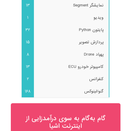
نمایشگر Segment
13
ویدیو
1
پایتون Python
32
پردازش تصویر
15
پهپاد Drone
8
کامپیوتر خودرو ECU
13
کنفرانس
2
گنو/لینوکس
168
گام به‌گام به‌ سوی درآمدزایی از
اینترنت اشیا