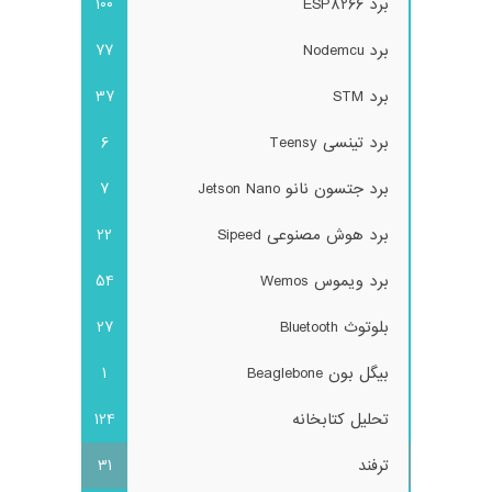
برد ESP8266
100
برد Nodemcu
77
برد STM
37
برد تینسی Teensy
6
برد جتسون نانو Jetson Nano
7
برد هوش مصنوعی Sipeed
22
برد ویموس Wemos
54
بلوتوث Bluetooth
27
بیگل بون Beaglebone
1
تحلیل کتابخانه
124
ترفند
31