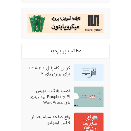
مطالب پر بازدید
کراس کامپایل Qt 5.6.X
برای رزبری پای ۲
نصب بلاگ وردپرس
Raspberry Pi برد رزبری
پای WordPress
رفع صفحه سیاه بعد از
لاگین اوبونتو