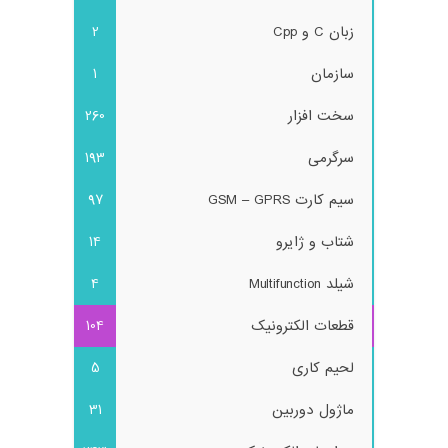
زبان C و Cpp
2
سازمان
1
سخت افزار
260
سرگرمی
193
سیم کارت GSM – GPRS
97
شتاب و ژایرو
14
شیلد Multifunction
4
قطعات الکترونیک
104
لحیم کاری
5
ماژول دوربین
31