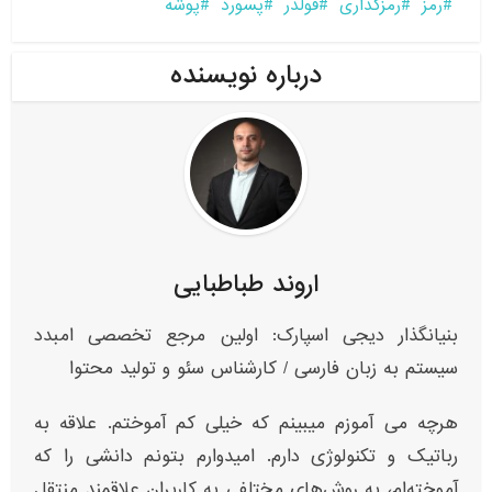
رمز
رمزگذاری
فولدر
پسورد
پوشه
درباره نویسنده
اروند طباطبایی
بنیانگذار دیجی اسپارک: اولین مرجع تخصصی امبدد
سیستم به زبان فارسی / کارشناس سئو و تولید محتوا
هرچه می آموزم میبینم که خیلی کم آموختم. علاقه به
رباتیک و تکنولوژی دارم. امیدوارم بتونم دانشی را که
آموخته‌ام، به روش‌های مختلفی به کاربران علاقمند منتقل