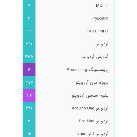
7
MQTT
3
PyBoard
13
RFID / NFC
آردوینو
590
آموزش آردوینو
335
پروسسینگ Processing
11
پروژه های آردوینو
377
پکیج سنسور آردوینو
37
آردوینو Arduino Uno
137
آردوینو Pro Mini
3
آردوینو نانو Nano
16