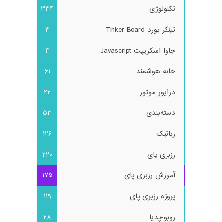
تکنولوژی
334
تینکر بورد Tinker Board
3
جاوا اسکریپت Javascript
4
خانه هوشمند
61
درایور موتور
22
دسته‌بندی
53
رباتیک
126
رزبری پای
220
آموزش رزبری پای
175
پروژه رزبری پای
119
روبو-پدیا
28