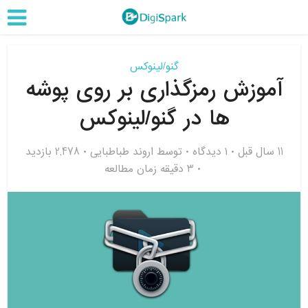
گنو/لینوکس
آموزش رمزگذاری بر روی پوشه
ها در گنو/لینوکس
11 سال قبل
۱ دیدگاه
توسط
اروند طباطبایی
2,478 بازدید
3 دقیقه زمان مطالعه