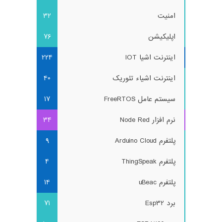
امنیت
32
اپلیکیشن
76
اینترنت اشیا IOT
224
اینترنت اشیاء تئوریک
40
سیستم عامل FreeRTOS
17
نرم افزار Node Red
34
پلتفرم Arduino Cloud
9
پلتفرم ThingSpeak
4
پلتفرم uBeac
14
برد Esp32
71