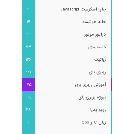
جاوا اسکریپت Javascript
4
خانه هوشمند
61
درایور موتور
22
دسته‌بندی
53
رباتیک
126
رزبری پای
220
آموزش رزبری پای
175
پروژه رزبری پای
119
روبو-پدیا
28
زبان C و Cpp
2