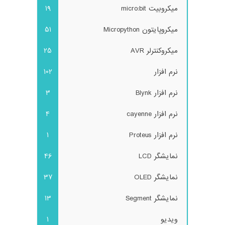
میکروبیت micro:bit
19
میکروپایتون Micropython
51
میکروکنترلر AVR
25
نرم افزار
102
نرم افزار Blynk
3
نرم افزار cayenne
4
نرم افزار Proteus
1
نمایشگر LCD
46
نمایشگر OLED
37
نمایشگر Segment
13
ویدیو
1