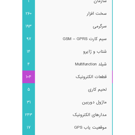
سازمان
1
سخت افزار
260
سرگرمی
193
سیم کارت GSM – GPRS
97
شتاب و ژایرو
14
شیلد Multifunction
4
قطعات الکترونیک
104
لحیم کاری
5
ماژول دوربین
31
مدارهای الکترونیک
243
موقعیت یاب GPS
17