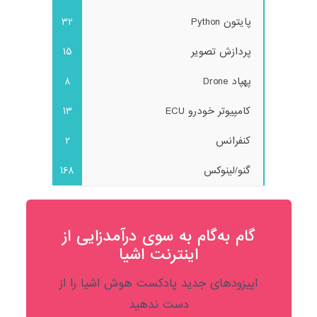
پایتون Python
32
پردازش تصویر
15
پهپاد Drone
8
کامپیوتر خودرو ECU
13
کنفرانس
2
گنو/لینوکس
168
گام به‌گام به‌ سوی درآمدزایی از
اینترنت اشیا
اپیزودهای جدید پادکست هوش اشیا را از
دست ندهید