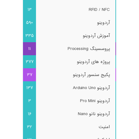
13
RFID / NFC
آردوینو
590
آموزش آردوینو
335
پروسسینگ Processing
11
پروژه های آردوینو
377
پکیج سنسور آردوینو
37
آردوینو Arduino Uno
137
آردوینو Pro Mini
3
آردوینو نانو Nano
16
امنیت
32