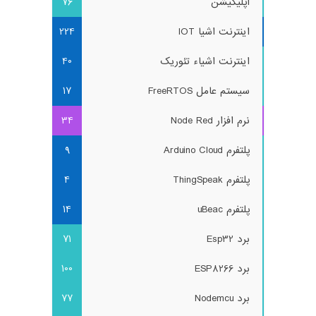
اپلیکیشن
76
اینترنت اشیا IOT
224
اینترنت اشیاء تئوریک
40
سیستم عامل FreeRTOS
17
نرم افزار Node Red
34
پلتفرم Arduino Cloud
9
پلتفرم ThingSpeak
4
پلتفرم uBeac
14
برد Esp32
71
برد ESP8266
100
برد Nodemcu
77