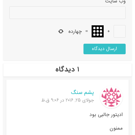
وب‌ سایت
+
=
چهارده
۱ دیدگاه
پشم سنگ
جولای 25, 2016 در 9:06 ق.ظ
ادیتور جالبی بود
ممنون