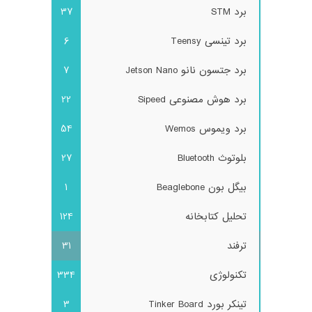
برد STM
37
برد تینسی Teensy
6
برد جتسون نانو Jetson Nano
7
برد هوش مصنوعی Sipeed
22
برد ویموس Wemos
54
بلوتوث Bluetooth
27
بیگل بون Beaglebone
1
تحلیل کتابخانه
124
ترفند
31
تکنولوژی
334
تینکر بورد Tinker Board
3