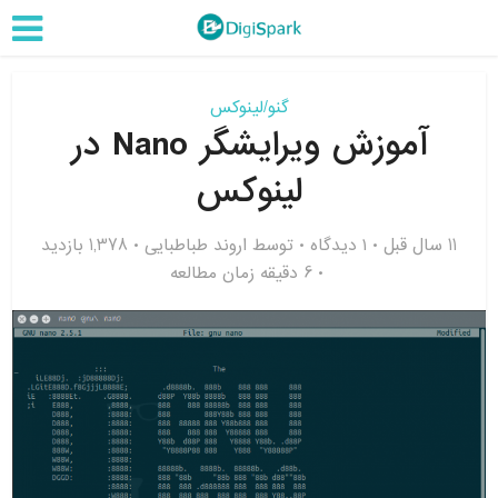
گنو/لینوکس
آموزش ویرایشگر Nano در
لینوکس
11 سال قبل
۱ دیدگاه
توسط
اروند طباطبایی
1,378 بازدید
6 دقیقه زمان مطالعه