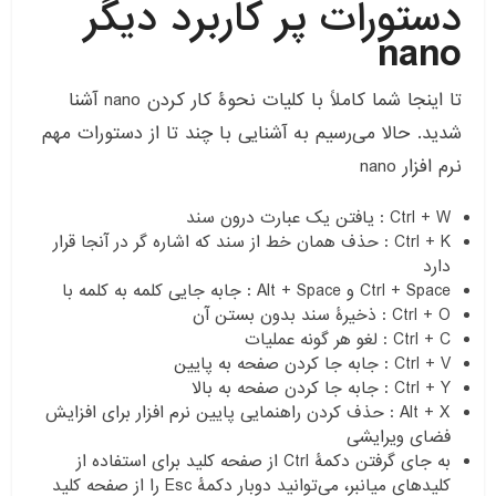
دستورات پر کاربرد دیگر
nano
تا اینجا شما کاملاً با کلیات نحوۀ کار کردن nano آشنا
شدید. حالا می‌رسیم به آشنایی با چند تا از دستورات مهم
نرم افزار nano
Ctrl + W : یافتن یک عبارت درون سند
Ctrl + K : حذف همان خط از سند که اشاره گر در آنجا قرار
دارد
Ctrl + Space و Alt + Space : جابه جایی کلمه به کلمه با
Ctrl + O : ذخیرۀ سند بدون بستن آن
Ctrl + C : لغو هر گونه عملیات
Ctrl + V : جابه جا کردن صفحه به پایین
Ctrl + Y : جابه جا کردن صفحه به بالا
Alt + X : حذف کردن راهنمایی پایین نرم افزار برای افزایش
فضای ویرایشی
به جای گرفتن دکمۀ Ctrl از صفحه کلید برای استفاده از
کلیدهای میانبر، می‌توانید دوبار دکمۀ Esc را از صفحه کلید