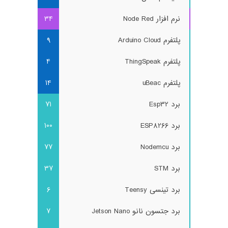
نرم افزار Node Red
34
پلتفرم Arduino Cloud
9
پلتفرم ThingSpeak
4
پلتفرم uBeac
14
برد Esp32
71
برد ESP8266
100
برد Nodemcu
77
برد STM
37
برد تینسی Teensy
6
برد جتسون نانو Jetson Nano
7