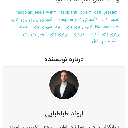
وبسایت دیجی اسپارک حمایت کنید.
raspbian jessie with
raspbian
pixel
os
jessie
pixel
rpi
آموزش Raspberry Pi
آموزش رزبری پای
برد
Raspberry Pi
برد رزبری پای
برد رسپبری پای
بنیاد
رزبری پای
ترفند
رزبری
رزبری پای
رسپبری پای
سیستم عامل
درباره نویسنده
اروند طباطبایی
بنیانگذار دیجی اسپارک: اولین مرجع تخصصی امبدد