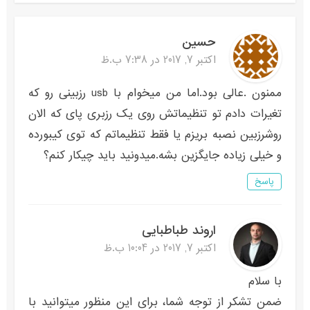
حسین
اکتبر 7, 2017 در 7:38 ب.ظ
ممنون .عالی بود.اما من میخوام با usb رزبینی رو که
تغیرات دادم تو تنظیماتش روی یک رزبری پای که الان
روشرزبین نصبه بریزم یا فقط تنظیماتم که توی کیبورده
و خیلی زیاده جایگزین بشه.میدونید باید چیکار کنم؟
پاسخ
اروند طباطبایی
اکتبر 7, 2017 در 10:04 ب.ظ
با سلام
ضمن تشکر از توجه شما، برای این منظور میتوانید با