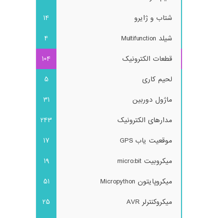
شتاب و ژایرو
14
شیلد Multifunction
4
قطعات الکترونیک
104
لحیم کاری
5
ماژول دوربین
31
مدارهای الکترونیک
243
موقعیت یاب GPS
17
میکروبیت micro:bit
19
میکروپایتون Micropython
51
میکروکنترلر AVR
25