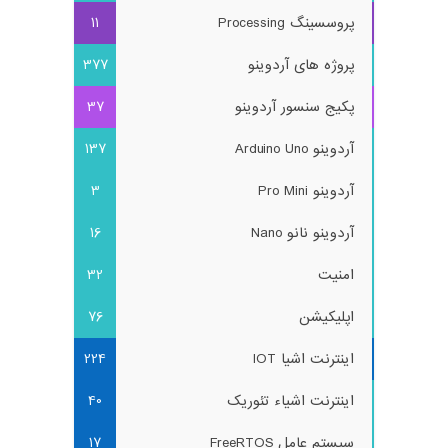
پروسسینگ Processing
11
پروژه های آردوینو
377
پکیج سنسور آردوینو
37
آردوینو Arduino Uno
137
آردوینو Pro Mini
3
آردوینو نانو Nano
16
امنیت
32
اپلیکیشن
76
اینترنت اشیا IOT
224
اینترنت اشیاء تئوریک
40
سیستم عامل FreeRTOS
17