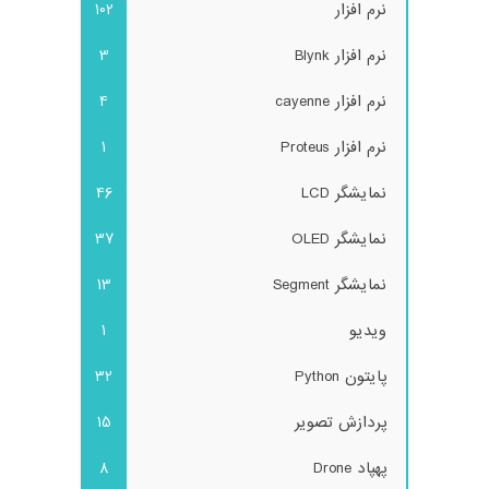
نرم افزار
102
نرم افزار Blynk
3
نرم افزار cayenne
4
نرم افزار Proteus
1
نمایشگر LCD
46
نمایشگر OLED
37
نمایشگر Segment
13
ویدیو
1
پایتون Python
32
پردازش تصویر
15
پهپاد Drone
8