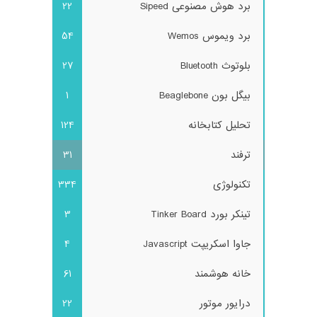
برد هوش مصنوعی Sipeed
22
برد ویموس Wemos
54
بلوتوث Bluetooth
27
بیگل بون Beaglebone
1
تحلیل کتابخانه
124
ترفند
31
تکنولوژی
334
تینکر بورد Tinker Board
3
جاوا اسکریپت Javascript
4
خانه هوشمند
61
درایور موتور
22