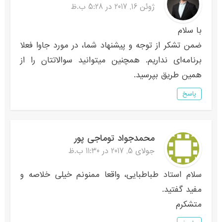
ژوئن 16, 2017 در 5:28 ب.ظ
با سلام
ضمن تشکر از توجه و پیشنهاد شما، در مورد جاوا فعلا
برنامه‌ای نداریم. همچنین میتوانید سوالاتتان را از
همین طریق بپرسید.
پاسخ
محمدجواد توماجى پور
جولای 5, 2017 در 11:30 ب.ظ
سلام استاد طباطبایى، واقعا ممنونم خیلى خلاصه و
مفید گفتید.
متشکرم