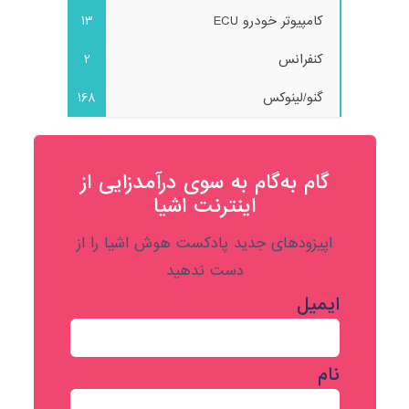
کامپیوتر خودرو ECU
13
کنفرانس
2
گنو/لینوکس
168
گام به‌گام به‌ سوی درآمدزایی از
اینترنت اشیا
اپیزودهای جدید پادکست هوش اشیا را از
دست ندهید
ایمیل
نام