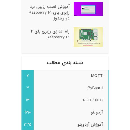
آموزش نصب رزبین برد
رزبری پای Raspberry Pi
در ویندوز
راه اندازی رزبری پای ۴
Raspberry Pi
دسته بندی مطالب
7
MQTT
3
PyBoard
13
RFID / NFC
آردوینو
590
آموزش آردوینو
335