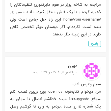
مراجعه به شاخه یوزر در هوم دایرکتوری تنظیماتتان را
ذخیره کرده و با یک فلش منتقل کنید. مانند مسیر زیر
/home/your-username این راه حل جامع است ولی
بنده تست نکرده‌ام. اگر دوستان دیگر تخصص کافی
دارند در این زمینه نظر بدهند.
پاسخ
مهین
سپتامبر 12, 2018 در 2:32 ب.ظ
سلام وعرض ادب
من میخوام کتابخونه open cv روی رزبین نصب کنم
.موقع upgradeخطا میده خطاشم اتصال نا موفق به
یک شماره ip رو میده .بردمو به وای فا گوشیم وصل