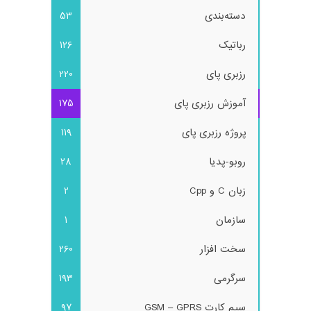
دسته‌بندی
53
رباتیک
126
رزبری پای
220
آموزش رزبری پای
175
پروژه رزبری پای
119
روبو-پدیا
28
زبان C و Cpp
2
سازمان
1
سخت افزار
260
سرگرمی
193
سیم کارت GSM – GPRS
97