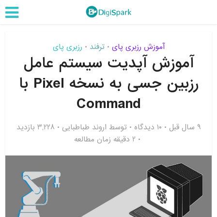
آموزش رزبری پای
ترفند
رزبری پای
•
•
آموزش آپدیت سیستم عامل
رزبین جسی به نسخه Pixel با
Command
9 سال قبل
۱۰ دیدگاه
توسط
اروند طباطبایی
3,228 بازدید
2 دقیقه زمان مطالعه