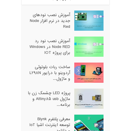
آموزش نصب نودهای
جدید در نرم افزار Node
Red
آموزش نصب نود رد
Node RED در Windows
برای پروژه IOT
ساخت ربات بلوتوثی
آردوینو با درایور L298N
و ماژول...
پروژه LED چشمک زن با
ماژول Attiny85 usb و
برنامه...
معرفی پلتفرم Blynk
توسعه اینترنت اشیا IoT
و دانلود...