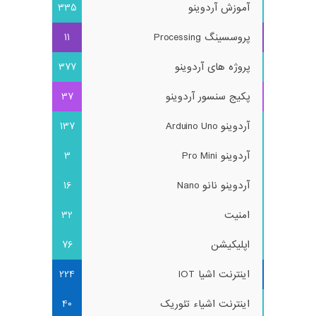
آموزش آردوینو
335
پروسسینگ Processing
11
پروژه های آردوینو
377
پکیج سنسور آردوینو
37
آردوینو Arduino Uno
137
آردوینو Pro Mini
3
آردوینو نانو Nano
16
امنیت
32
اپلیکیشن
76
اینترنت اشیا IOT
224
اینترنت اشیاء تئوریک
40