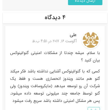
۴ دیدگاه
علی
آگوست 16, 2017 در 4:51 ب.ظ
با سلام. میشه چندتا از مشکلات امنیتی گنو/لینوکس
بیان کنید ؟
کسی که با گنو/لینوکس آشنایی نداشته باشد فکر میکند
گنو هم مانند ویندوز انحصاری هست و فقط یک
شرکت آن رو توسعه میدهد (مایکروسافت ویندوز) ولی
گنو توسط جامعه چند میلیونی توسعه داده میشود.
پس هر مشکل امنیتی داشته باشد سریع رفت میشود