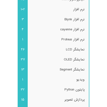
نرم افزار
102
نرم افزار Blynk
3
نرم افزار cayenne
4
نرم افزار Proteus
1
نمایشگر LCD
46
نمایشگر OLED
37
نمایشگر Segment
13
ویدیو
1
پایتون Python
32
پردازش تصویر
15