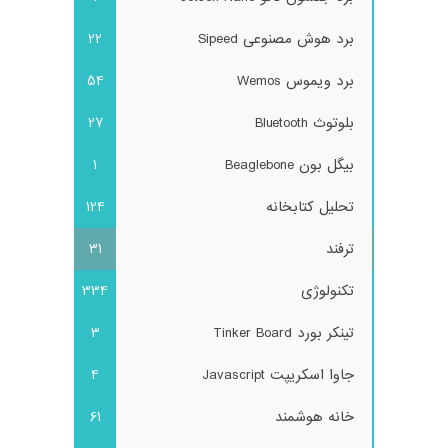
برد هوش مصنوعی Sipeed
22
برد ویموس Wemos
54
بلوتوث Bluetooth
27
بیگل بون Beaglebone
1
تحلیل کتابخانه
124
ترفند
31
تکنولوژی
334
تینکر بورد Tinker Board
3
جاوا اسکریپت Javascript
4
خانه هوشمند
61