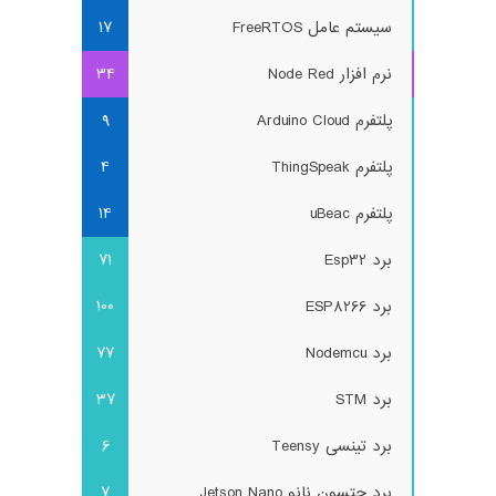
سیستم عامل FreeRTOS
17
نرم افزار Node Red
34
پلتفرم Arduino Cloud
9
پلتفرم ThingSpeak
4
پلتفرم uBeac
14
برد Esp32
71
برد ESP8266
100
برد Nodemcu
77
برد STM
37
برد تینسی Teensy
6
برد جتسون نانو Jetson Nano
7