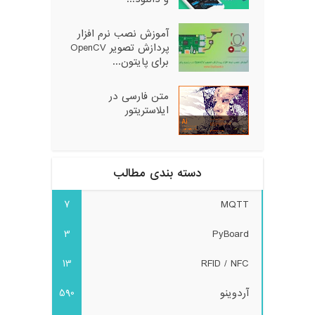
آموزش نصب نرم افزار
پردازش تصویر OpenCV
برای پایتون...
متن فارسی در
ایلاستریتور
دسته بندی مطالب
7
MQTT
3
PyBoard
13
RFID / NFC
آردوینو
590