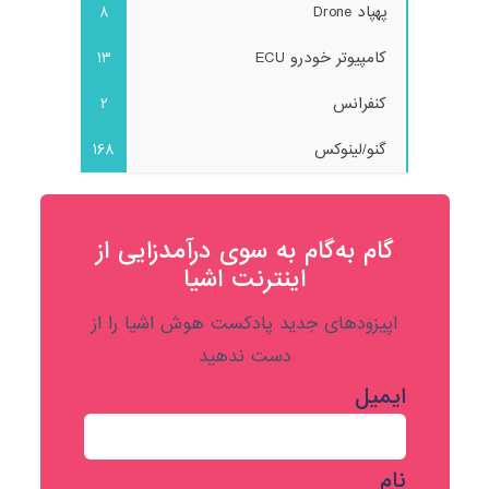
پهپاد Drone
8
کامپیوتر خودرو ECU
13
کنفرانس
2
گنو/لینوکس
168
گام به‌گام به‌ سوی درآمدزایی از
اینترنت اشیا
اپیزودهای جدید پادکست هوش اشیا را از
دست ندهید
ایمیل
نام