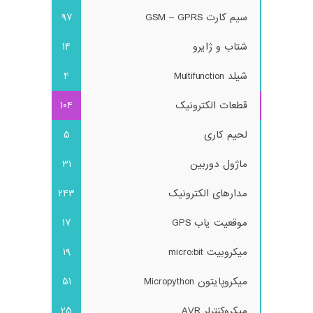
سیم کارت GSM – GPRS
97
شتاب و ژایرو
14
شیلد Multifunction
4
قطعات الکترونیک
104
لحیم کاری
5
ماژول دوربین
31
مدارهای الکترونیک
243
موقعیت یاب GPS
17
میکروبیت micro:bit
19
میکروپایتون Micropython
51
میکروکنترلر AVR
25