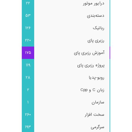
درایور موتور
22
دسته‌بندی
53
رباتیک
126
رزبری پای
220
آموزش رزبری پای
175
پروژه رزبری پای
119
روبو-پدیا
28
زبان C و Cpp
2
سازمان
1
سخت افزار
260
سرگرمی
193