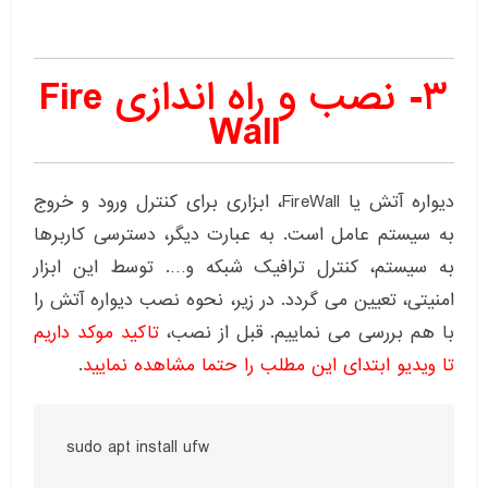
۳- نصب و راه اندازی Fire
Wall
دیواره آتش یا FireWall، ابزاری برای کنترل ورود و خروج
به سیستم عامل است. به عبارت دیگر، دسترسی کاربرها
به سیستم، کنترل ترافیک شبکه و…. توسط این ابزار
امنیتی، تعیین می گردد. در زیر، نحوه نصب دیواره آتش را
با هم بررسی می نماییم. قبل از نصب،
تاکید موکد داریم
تا ویدیو ابتدای این مطلب را حتما مشاهده نمایید
.
sudo apt install ufw