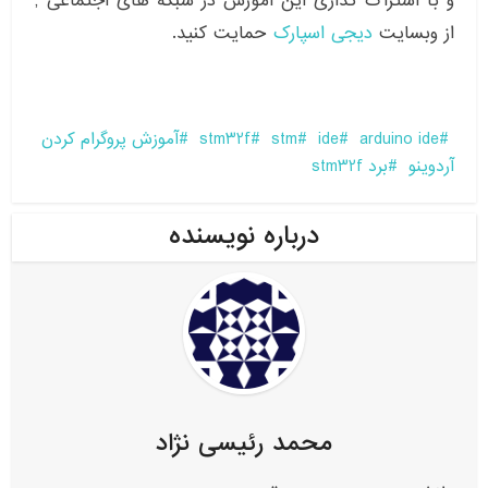
و با اشتراک گذاری این آموزش در شبکه های اجتماعی ,
از وبسایت
دیجی اسپارک
حمایت کنید.
arduino ide
ide
stm
stm32f
آموزش پروگرام کردن
آردوینو
برد stm32f
درباره نویسنده
محمد رئیسی نژاد