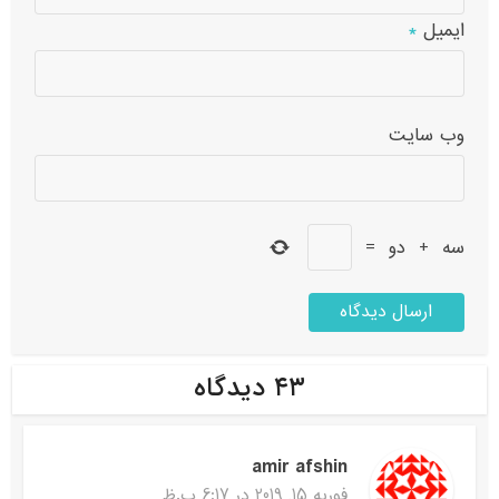
ایمیل
*
وب‌ سایت
سه
+
دو
=
۴۳ دیدگاه
amir afshin
فوریه 15, 2019 در 6:17 ب.ظ