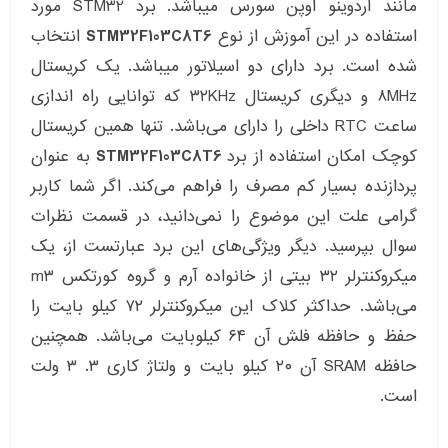
مانند آردوینو اوپن سورس میباشد. برد STM32 مورد
استفاده در این آموزش از نوع
STM32F103C8T6
انتخاب
شده است. برد دارای دو اسیلاتور میباشد. یک کریستال
۸MHz و دیگری کریستال ۳۲KHz که توانایی راه اندازی
ساعت RTC داخلی را دارای می‌باشد. تنها همین کریستال
کوچک امکان استفاده از برد
STM32F103C8T6
به عنوان
پردازنده بسیار کم مصرف را فراهم می‌کند. اگر شما کاربر
گرامی علت این موضوع را نمی‌دانید، در قسمت نظرات
سوال بپرسید. دیگر ویژگی‌های این برد عبارتست از، یک
میکروکنترلر ۳۲ بیتی از خانواده آرم و گروه کورتکس m۳
می‌باشد. حداکثر کلاک این میکروکنترلر ۷۲ کیلو بایت را
حفظ و حافظه فلش آن ۶۴ کیلوبایت می‌باشد. همچنین
حافظه SRAM آن ۲۰ کیلو بایت و ولتاژ کاری ۳. ۳ ولت
است.