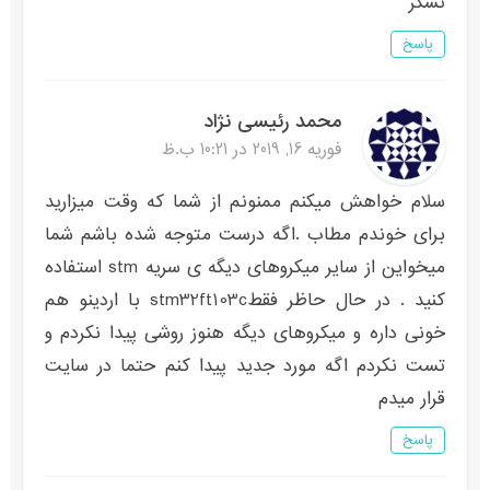
تشکر
پاسخ
محمد رئیسی نژاد
فوریه 16, 2019 در 10:21 ب.ظ
سلام خواهش میکنم ممنونم از شما که وقت میزارید
برای خوندم مطاب .اگه درست متوجه شده باشم شما
میخواین از سایر میکروهای دیگه ی سریه stm استفاده
کنید . در حال حاظر فقطstm32ft103c با اردینو هم
خونی داره و میکروهای دیگه هنوز روشی پیدا نکردم و
تست نکردم اگه مورد جدید پیدا کنم حتما در سایت
قرار میدم
پاسخ