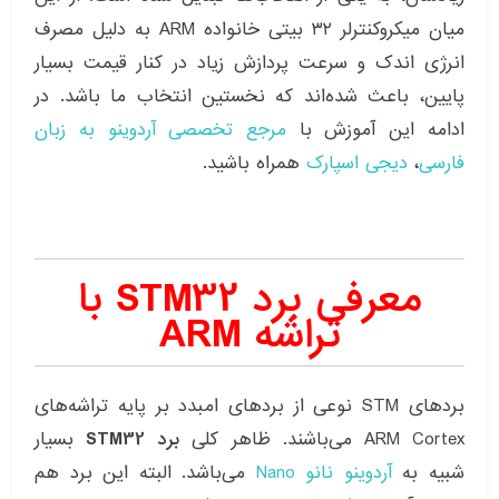
میان میکروکنترلر ۳۲ بیتی خانواده‌ ARM به دلیل مصرف
انرژی اندک و سرعت پردازش زیاد در کنار قیمت بسیار
پایین، باعث شده‌اند که نخستین انتخاب ما باشد. در
ادامه این آموزش با
مرجع تخصصی آردوینو به زبان
فارسی
،
دیجی اسپارک
همراه باشید.
معرفی برد STM32 با
تراشه ARM
بردهای STM نوعی از بردهای امبدد بر پایه تراشه‌های
ARM Cortex می‌باشند. ظاهر کلی
برد STM32
بسیار
شبیه به
آردوینو نانو Nano
می‌باشد. البته این برد هم