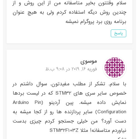
سلام وقتتون بخیر متاسفانه من از این روش و از
چندین روش دیگه استفاده کردم ولی به هیچ عنوان
برنامه روی برد پروگرام نمیشه
پاسخ
موسوی
فوریه 16, 2019 در 9:08 ب.ظ
با سلام. تشکر از مطلب مفیدتون. سوال داشتم در
خصوص سایر سری های STM32 که در لیست بردها
نمایش داده میشه. پین آردینو (Arduino Pin
Configuration) سایر پردازنده ها رو از کجا میشه به
دست آورد؟ من خیلی جستجو کردم چیزی بدست
نیاوردم متاسفانه! مثلا STM32F103Z