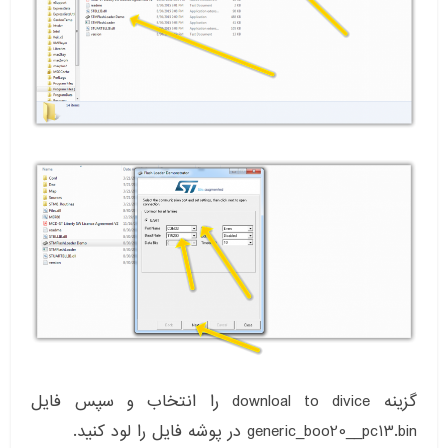
گزینه downloal to divice را انتخاب و سپس فایل
generic_boo20__pc13.bin در پوشه فایل را لود کنید.