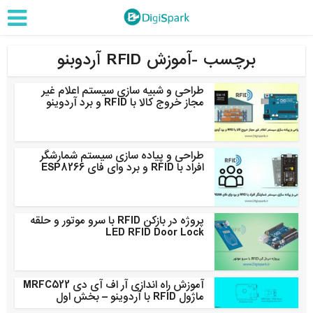
برچسب -آموزش RFID آردوبنو
طراحی و شبیه سازی سیستم اعلام غیر
مجاز خروج کالا با RFID و برد آردوینو
طراحی و پیاده سازی سیستم شمارشگر
افراد با RFID و برد وای فای ESP8266
پروژه در بازکن RFID با سرو موتور و حلقه
LED RFID Door Lock
آموزش راه اندازی آر اف آی دی MRFC522
ماژول RFID با آردوینو – بخش اول