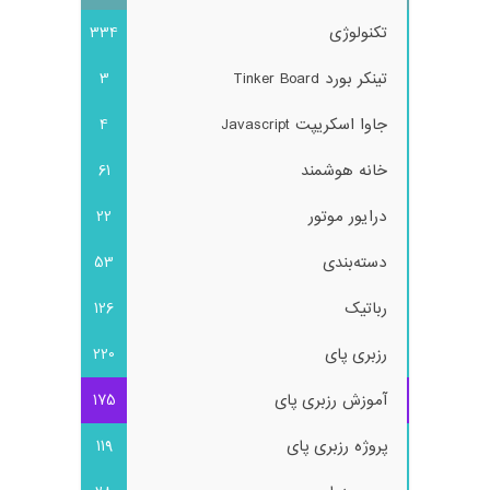
تکنولوژی
334
تینکر بورد Tinker Board
3
جاوا اسکریپت Javascript
4
خانه هوشمند
61
درایور موتور
22
دسته‌بندی
53
رباتیک
126
رزبری پای
220
آموزش رزبری پای
175
پروژه رزبری پای
119