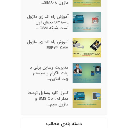
ماژول SIM808...
آموزش راه اندازی ماژول
Sim800L بخش اول
تست شبکه GSM...
آموزش راه اندازی ماژول
ESP32-CAM
مدیریت وسایل برقی با
ربات تلگرام و سیستم
چت آنلاین...
کنترل کلیه وسایل توسط
مدار SMS Control و
ماژول سیم...
دسته بندی مطالب