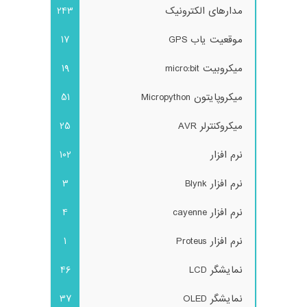
مدارهای الکترونیک
243
موقعیت یاب GPS
17
میکروبیت micro:bit
19
میکروپایتون Micropython
51
میکروکنترلر AVR
25
نرم افزار
102
نرم افزار Blynk
3
نرم افزار cayenne
4
نرم افزار Proteus
1
نمایشگر LCD
46
نمایشگر OLED
37