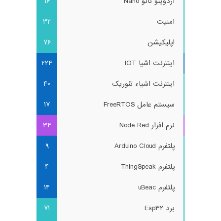
آردوینو نانو Nano
16
امنیت
32
اپلیکیشن
76
اینترنت اشیا IOT
224
اینترنت اشیاء تئوریک
40
سیستم عامل FreeRTOS
17
نرم افزار Node Red
34
پلتفرم Arduino Cloud
9
پلتفرم ThingSpeak
4
پلتفرم uBeac
14
برد Esp32
71