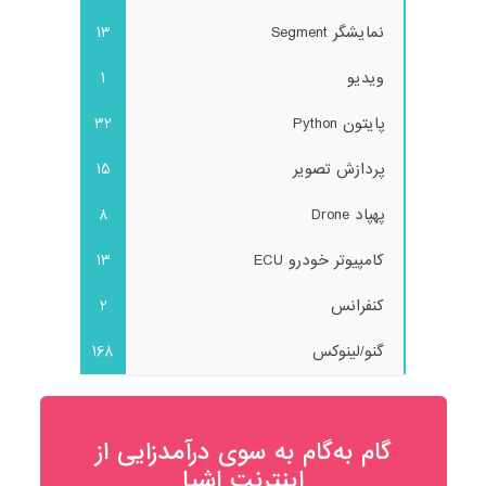
نمایشگر Segment
13
ویدیو
1
پایتون Python
32
پردازش تصویر
15
پهپاد Drone
8
کامپیوتر خودرو ECU
13
کنفرانس
2
گنو/لینوکس
168
گام به‌گام به‌ سوی درآمدزایی از
اینترنت اشیا