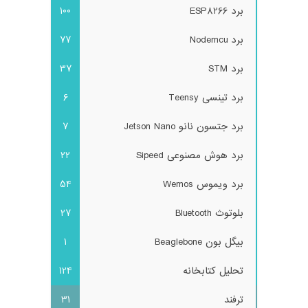
برد ESP8266
100
برد Nodemcu
77
برد STM
37
برد تینسی Teensy
6
برد جتسون نانو Jetson Nano
7
برد هوش مصنوعی Sipeed
22
برد ویموس Wemos
54
بلوتوث Bluetooth
27
بیگل بون Beaglebone
1
تحلیل کتابخانه
124
ترفند
31