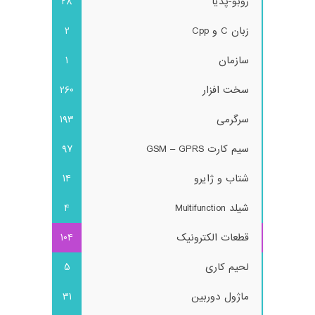
روبو-پدیا
28
زبان C و Cpp
2
سازمان
1
سخت افزار
260
سرگرمی
193
سیم کارت GSM – GPRS
97
شتاب و ژایرو
14
شیلد Multifunction
4
قطعات الکترونیک
104
لحیم کاری
5
ماژول دوربین
31