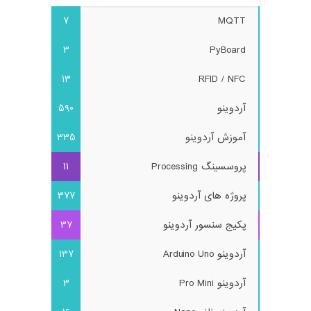
7
MQTT
3
PyBoard
13
RFID / NFC
آردوینو
590
آموزش آردوینو
335
پروسسینگ Processing
11
پروژه های آردوینو
377
پکیج سنسور آردوینو
37
آردوینو Arduino Uno
137
آردوینو Pro Mini
3