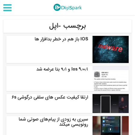
برچسب -اپل
IOS باز هم در خطر بدافزار ها
Ios 9٫۰٫۱ و ۹٫۱ بتا عرضه شد
ارتقا کیفیت عکس های سلفی درگوشی ۶s
سیری به زودی از پیام‌های صوتی شما
رونویسی میکند