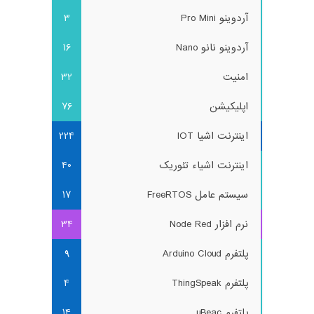
آردوینو Pro Mini
3
آردوینو نانو Nano
16
امنیت
32
اپلیکیشن
76
اینترنت اشیا IOT
224
اینترنت اشیاء تئوریک
40
سیستم عامل FreeRTOS
17
نرم افزار Node Red
34
پلتفرم Arduino Cloud
9
پلتفرم ThingSpeak
4
پلتفرم uBeac
14