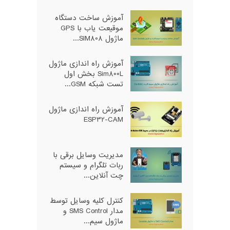
آموزش ساخت دستگاه
موقیعت یاب با GPS
ماژول SIM808...
آموزش راه اندازی ماژول
Sim800L بخش اول
تست شبکه GSM...
آموزش راه اندازی ماژول
ESP32-CAM
مدیریت وسایل برقی با
ربات تلگرام و سیستم
چت آنلاین...
کنترل کلیه وسایل توسط
مدار SMS Control و
ماژول سیم...