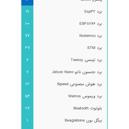
برد Esp32
71
برد ESP8266
100
برد Nodemcu
77
برد STM
37
برد تینسی Teensy
6
برد جتسون نانو Jetson Nano
7
برد هوش مصنوعی Sipeed
22
برد ویموس Wemos
54
بلوتوث Bluetooth
27
بیگل بون Beaglebone
1