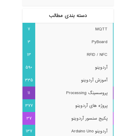
دسته بندی مطالب
7
MQTT
3
PyBoard
13
RFID / NFC
آردوینو
590
آموزش آردوینو
335
پروسسینگ Processing
11
پروژه های آردوینو
377
پکیج سنسور آردوینو
37
آردوینو Arduino Uno
137