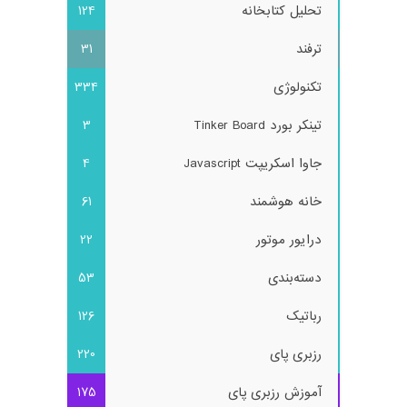
تحلیل کتابخانه
124
ترفند
31
تکنولوژی
334
تینکر بورد Tinker Board
3
جاوا اسکریپت Javascript
4
خانه هوشمند
61
درایور موتور
22
دسته‌بندی
53
رباتیک
126
رزبری پای
220
آموزش رزبری پای
175