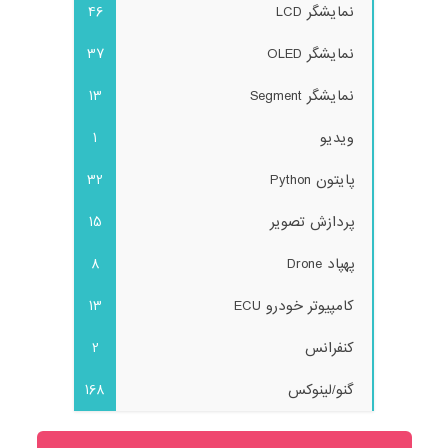
نمایشگر LCD
46
نمایشگر OLED
37
نمایشگر Segment
13
ویدیو
1
پایتون Python
32
پردازش تصویر
15
پهپاد Drone
8
کامپیوتر خودرو ECU
13
کنفرانس
2
گنو/لینوکس
168