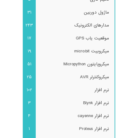
ماژول دوربین
31
مدارهای الکترونیک
243
موقعیت یاب GPS
17
میکروبیت micro:bit
19
میکروپایتون Micropython
51
میکروکنترلر AVR
25
نرم افزار
102
نرم افزار Blynk
3
نرم افزار cayenne
4
نرم افزار Proteus
1