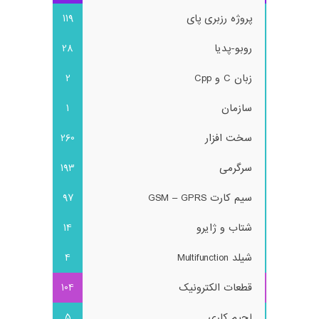
پروژه رزبری پای
119
روبو-پدیا
28
زبان C و Cpp
2
سازمان
1
سخت افزار
260
سرگرمی
193
سیم کارت GSM – GPRS
97
شتاب و ژایرو
14
شیلد Multifunction
4
قطعات الکترونیک
104
لحیم کاری
5