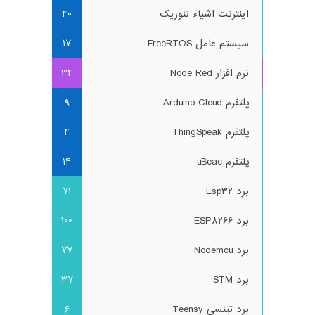
اینترنت اشیاء تئوریک
40
سیستم عامل FreeRTOS
17
نرم افزار Node Red
34
پلتفرم Arduino Cloud
9
پلتفرم ThingSpeak
4
پلتفرم uBeac
14
برد Esp32
71
برد ESP8266
100
برد Nodemcu
77
برد STM
37
برد تینسی Teensy
6