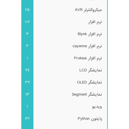
میکروکنترلر AVR
25
نرم افزار
102
نرم افزار Blynk
3
نرم افزار cayenne
4
نرم افزار Proteus
1
نمایشگر LCD
46
نمایشگر OLED
37
نمایشگر Segment
13
ویدیو
1
پایتون Python
32