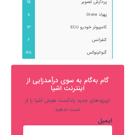
پردازش تصویر
15
پهپاد Drone
8
کامپیوتر خودرو ECU
13
کنفرانس
2
گنو/لینوکس
168
گام به‌گام به‌ سوی درآمدزایی از
اینترنت اشیا
اپیزودهای جدید پادکست هوش اشیا را از
دست ندهید
ایمیل