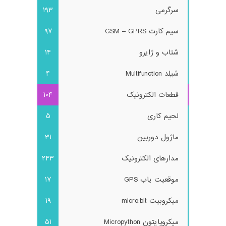
سرگرمی
193
سیم کارت GSM – GPRS
97
شتاب و ژایرو
14
شیلد Multifunction
4
قطعات الکترونیک
104
لحیم کاری
5
ماژول دوربین
31
مدارهای الکترونیک
243
موقعیت یاب GPS
17
میکروبیت micro:bit
19
میکروپایتون Micropython
51