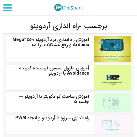
برچسب -راه اندازی آردوینو
آموزش راه اندازی برد آردوینو Mega2560
Arduino و رفع مشکلات برنامه
آموزش ماژول سنسور فرستنده گیرنده
Avoidance با آردوینو
آموزش ساخت کوادکوپتر با آردوینو —
جلسه ۵
راه اندازی سروو با آردوینو و ایجاد PWM