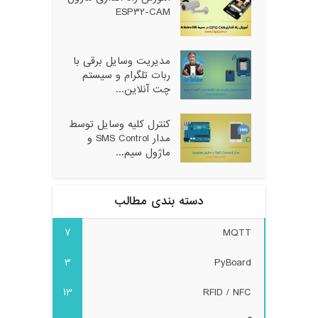
ESP32-CAM
مدیریت وسایل برقی با
ربات تلگرام و سیستم
چت آنلاین...
کنترل کلیه وسایل توسط
مدار SMS Control و
ماژول سیم...
دسته بندی مطالب
7
MQTT
3
PyBoard
13
RFID / NFC