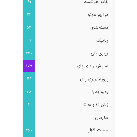
خانه هوشمند
61
درایور موتور
22
دسته‌بندی
53
رباتیک
126
رزبری پای
220
آموزش رزبری پای
175
پروژه رزبری پای
119
روبو-پدیا
28
زبان C و Cpp
2
سازمان
1
سخت افزار
260