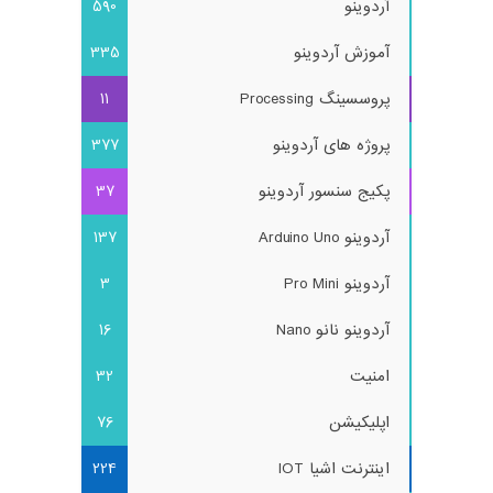
آردوینو
590
آموزش آردوینو
335
پروسسینگ Processing
11
پروژه های آردوینو
377
پکیج سنسور آردوینو
37
آردوینو Arduino Uno
137
آردوینو Pro Mini
3
آردوینو نانو Nano
16
امنیت
32
اپلیکیشن
76
اینترنت اشیا IOT
224