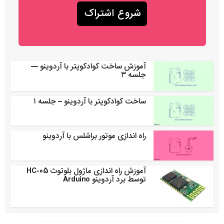
آموزش ساخت کوادکوپتر با آردوینو —
جلسه ۳
ساخت کوادکوپتر با آردوینو – جلسه ۱
راه اندازی موتور براشلس با آردوینو
آموزش راه اندازی ماژول بلوتوث HC-05
توسط برد آردوینو Arduino