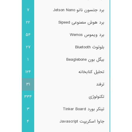
برد جتسون نانو Jetson Nano
7
برد هوش مصنوعی Sipeed
22
برد ویموس Wemos
54
بلوتوث Bluetooth
27
بیگل بون Beaglebone
1
تحلیل کتابخانه
124
ترفند
31
تکنولوژی
334
تینکر بورد Tinker Board
3
جاوا اسکریپت Javascript
4