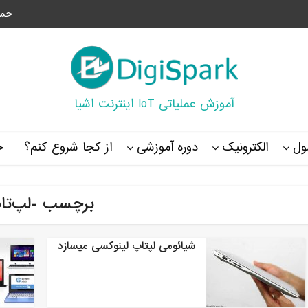
حما
آموزش عملیاتی IoT اینترنت اشیا
ل
الکترونیک
دوره آموزشی
از کجا شروع کنم؟
خ
برچسب -لپ‌تا
شیائومی لپتاپ لینوکسی میسازد