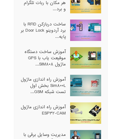
هر مکان با ربات تلگرام
و برد...
ساخت دربازکن RFID با
برد آردوینو Door Lock بر
پایه...
آموزش ساخت دستگاه
موقیعت یاب با GPS
ماژول SIM808...
آموزش راه اندازی ماژول
Sim800L بخش اول
تست شبکه GSM...
آموزش راه اندازی ماژول
ESP32-CAM
مدیریت وسایل برقی با