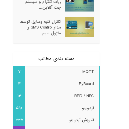
ربات تلگرام و سیستم
چت آنلاین...
کنترل کلیه وسایل توسط
مدار SMS Control و
ماژول سیم...
دسته بندی مطالب
7
MQTT
3
PyBoard
13
RFID / NFC
آردوینو
590
آموزش آردوینو
335