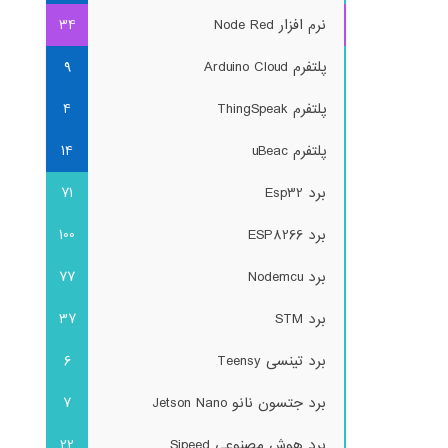
نرم افزار Node Red
34
پلتفرم Arduino Cloud
9
پلتفرم ThingSpeak
4
پلتفرم uBeac
14
برد Esp32
71
برد ESP8266
100
برد Nodemcu
77
برد STM
37
برد تینسی Teensy
6
برد جتسون نانو Jetson Nano
7
برد هوش مصنوعی Sipeed
22