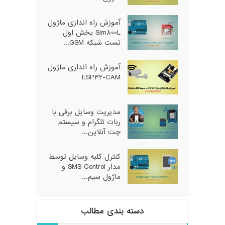
آموزش راه اندازی ماژول
Sim800L بخش اول
تست شبکه GSM...
آموزش راه اندازی ماژول
ESP32-CAM
مدیریت وسایل برقی با
ربات تلگرام و سیستم
چت آنلاین...
کنترل کلیه وسایل توسط
مدار SMS Control و
ماژول سیم...
دسته بندی مطالب