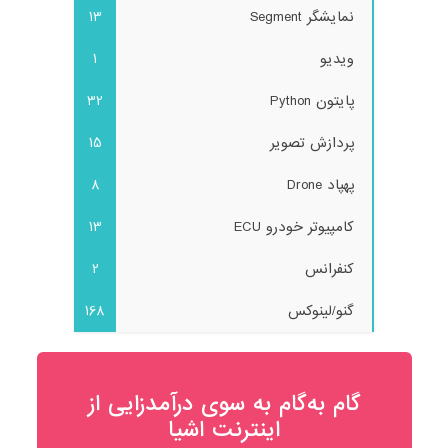
نمایشگر Segment
13
ویدیو
1
پایتون Python
32
پردازش تصویر
15
پهپاد Drone
8
کامپیوتر خودرو ECU
13
کنفرانس
2
گنو/لینوکس
168
گام به‌گام به‌ سوی درآمدزایی از
اینترنت اشیا