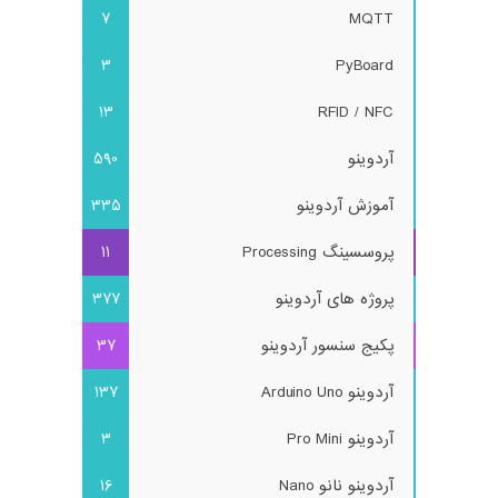
7
MQTT
3
PyBoard
13
RFID / NFC
آردوینو
590
آموزش آردوینو
335
پروسسینگ Processing
11
پروژه های آردوینو
377
پکیج سنسور آردوینو
37
آردوینو Arduino Uno
137
آردوینو Pro Mini
3
آردوینو نانو Nano
16