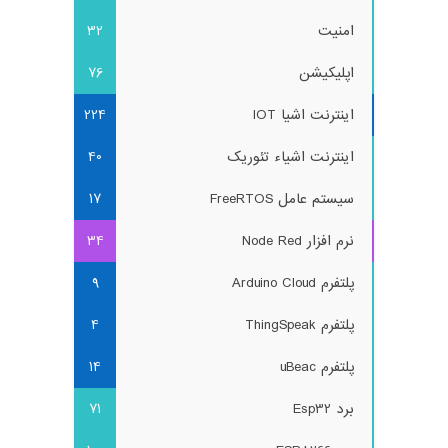
امنیت
32
اپلیکیشن
76
اینترنت اشیا IOT
224
اینترنت اشیاء تئوریک
40
سیستم عامل FreeRTOS
17
نرم افزار Node Red
34
پلتفرم Arduino Cloud
9
پلتفرم ThingSpeak
4
پلتفرم uBeac
14
برد Esp32
71