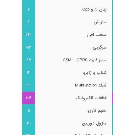
زبان C و Cpp
2
سازمان
1
سخت افزار
260
سرگرمی
193
سیم کارت GSM – GPRS
97
شتاب و ژایرو
14
شیلد Multifunction
4
قطعات الکترونیک
104
لحیم کاری
5
ماژول دوربین
31