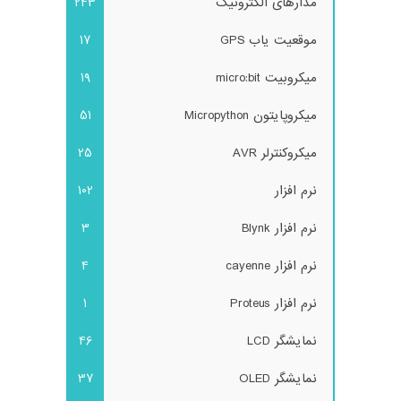
مدارهای الکترونیک
243
موقعیت یاب GPS
17
میکروبیت micro:bit
19
میکروپایتون Micropython
51
میکروکنترلر AVR
25
نرم افزار
102
نرم افزار Blynk
3
نرم افزار cayenne
4
نرم افزار Proteus
1
نمایشگر LCD
46
نمایشگر OLED
37