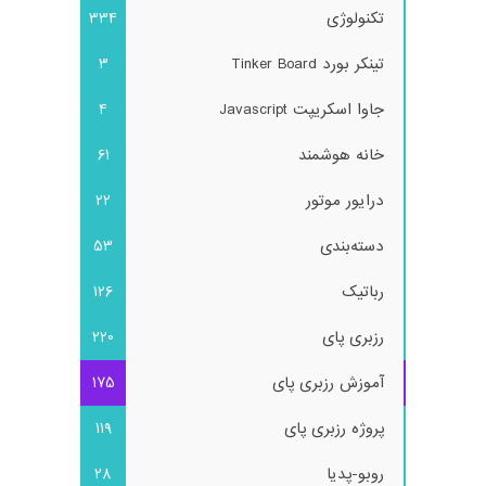
تکنولوژی
334
تینکر بورد Tinker Board
3
جاوا اسکریپت Javascript
4
خانه هوشمند
61
درایور موتور
22
دسته‌بندی
53
رباتیک
126
رزبری پای
220
آموزش رزبری پای
175
پروژه رزبری پای
119
روبو-پدیا
28