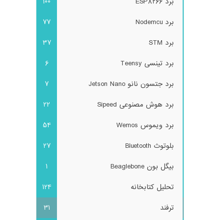
برد ESP8266
100
برد Nodemcu
77
برد STM
37
برد تینسی Teensy
6
برد جتسون نانو Jetson Nano
7
برد هوش مصنوعی Sipeed
22
برد ویموس Wemos
54
بلوتوث Bluetooth
27
بیگل بون Beaglebone
1
تحلیل کتابخانه
124
ترفند
31