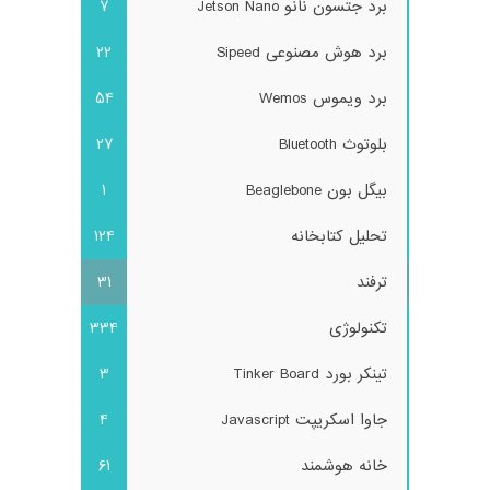
برد جتسون نانو Jetson Nano
7
برد هوش مصنوعی Sipeed
22
برد ویموس Wemos
54
بلوتوث Bluetooth
27
بیگل بون Beaglebone
1
تحلیل کتابخانه
124
ترفند
31
تکنولوژی
334
تینکر بورد Tinker Board
3
جاوا اسکریپت Javascript
4
خانه هوشمند
61