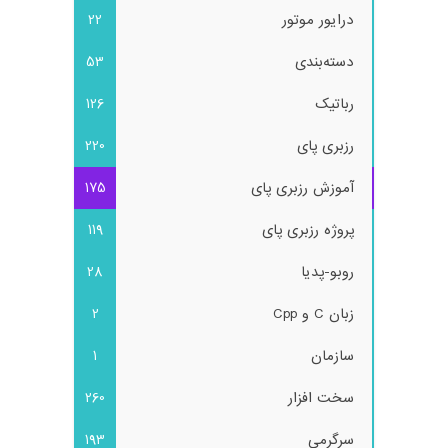
درایور موتور
22
دسته‌بندی
53
رباتیک
126
رزبری پای
220
آموزش رزبری پای
175
پروژه رزبری پای
119
روبو-پدیا
28
زبان C و Cpp
2
سازمان
1
سخت افزار
260
سرگرمی
193