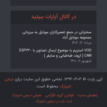
در کانال آپارات ببینید
سخنرانی در جمع تعمیرکاران موبایل به میزبانی
مجموعه موبایل آباد
مرداد ۱۲, ۱۴۰۲
VOD استریم با موضوع ارسال تصاویر با ESP23-
CAM [ اروند طباطبایی و سایفر ]
شهریور ۱۱, ۱۴۰۰
کپی رایت © 1404-1394. تمامی حقوق این سایت برای
دیجی
اسپارک
محفوظ است.
راهنمای سایت
قوانین گروه تلگرامی
معرفی دیجی اسپارک
ثبت نام در دیجی اسپارک