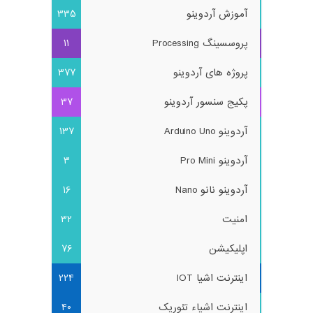
آموزش آردوینو
335
پروسسینگ Processing
11
پروژه های آردوینو
377
پکیج سنسور آردوینو
37
آردوینو Arduino Uno
137
آردوینو Pro Mini
3
آردوینو نانو Nano
16
امنیت
32
اپلیکیشن
76
اینترنت اشیا IOT
224
اینترنت اشیاء تئوریک
40