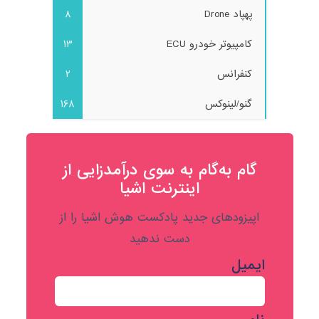
پهپاد Drone
8
کامپیوتر خودرو ECU
13
کنفرانس
2
گنو/لینوکس
168
گام به‌گام به‌ سوی درآمدزایی از
اینترنت اشیا
اپیزودهای جدید پادکست هوش اشیا را از
دست ندهید
ایمیل