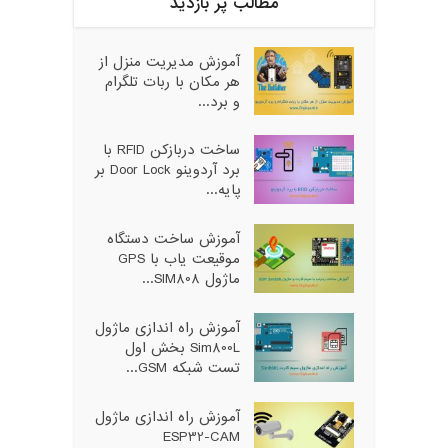
مطالب پر بازدید
آموزش مدیریت منزل از
هر مکان با ربات تلگرام
و برد...
ساخت دربازکن RFID با
برد آردوینو Door Lock بر
پایه...
آموزش ساخت دستگاه
موقیعت یاب با GPS
ماژول SIM808...
آموزش راه اندازی ماژول
Sim800L بخش اول
تست شبکه GSM...
آموزش راه اندازی ماژول
ESP32-CAM