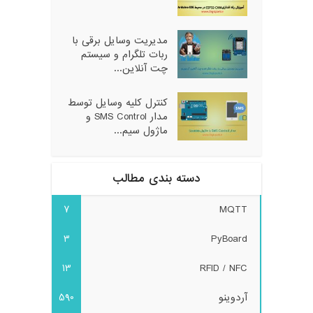
مدیریت وسایل برقی با
ربات تلگرام و سیستم
چت آنلاین...
کنترل کلیه وسایل توسط
مدار SMS Control و
ماژول سیم...
دسته بندی مطالب
7
MQTT
3
PyBoard
13
RFID / NFC
آردوینو
590