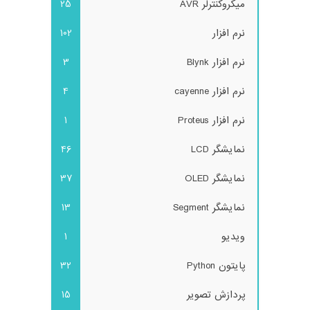
میکروکنترلر AVR
25
نرم افزار
102
نرم افزار Blynk
3
نرم افزار cayenne
4
نرم افزار Proteus
1
نمایشگر LCD
46
نمایشگر OLED
37
نمایشگر Segment
13
ویدیو
1
پایتون Python
32
پردازش تصویر
15