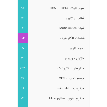
سیم کارت GSM – GPRS
97
شتاب و ژایرو
14
شیلد Multifunction
4
قطعات الکترونیک
104
لحیم کاری
5
ماژول دوربین
31
مدارهای الکترونیک
243
موقعیت یاب GPS
17
میکروبیت micro:bit
19
میکروپایتون Micropython
51