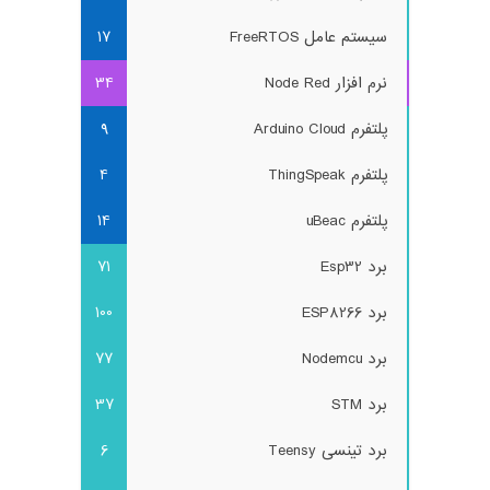
سیستم عامل FreeRTOS
17
نرم افزار Node Red
34
پلتفرم Arduino Cloud
9
پلتفرم ThingSpeak
4
پلتفرم uBeac
14
برد Esp32
71
برد ESP8266
100
برد Nodemcu
77
برد STM
37
برد تینسی Teensy
6