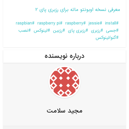
معرفی نسخه اوبونتو ماته برای رزبری پای ۲
raspbian
raspberry pi
raspberry
jessie
install
جسی
رزبری
رزبری پای
رزبین
لینوکس
نصب
گنو/لینوکس
درباره نویسنده
مجید سلامت