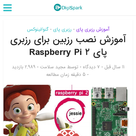
آموزش رزبری پای
رزبری پای
گنو/لینوکس
•
•
آموزش نصب رزبین برای رزبری
پای ۲ Raspberry Pi
11 سال قبل
۷ دیدگاه
توسط
مجید سلامت
2,989 بازدید
5 دقیقه زمان مطالعه