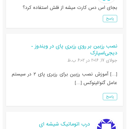
بجای اس دس کارت میشه از فلش استفاده کرد؟
پاسخ
نصب رزبین بر روی رزبری پای در ویندوز -
دیجی‌اسپارک
جولای 17, 2016 در 6:02 ب.ظ
[…] آموزش نصب رزبین برای رزبری پای ۲ در سیستم
عامل گنو/لینوکس […]
پاسخ
درب اتوماتیک شیشه ای