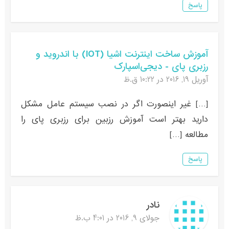
پاسخ
آموزش ساخت اینترنت اشیا (IOT) با اندروید و
رزبری پای - دیجی‌اسپارک
آوریل 19, 2016 در 10:22 ق.ظ
[…] غیر اینصورت اگر در نصب سیستم عامل مشکل
دارید بهتر است آموزش رزبین برای رزبری پای را
مطالعه […]
پاسخ
نادر
جولای 9, 2016 در 4:01 ب.ظ