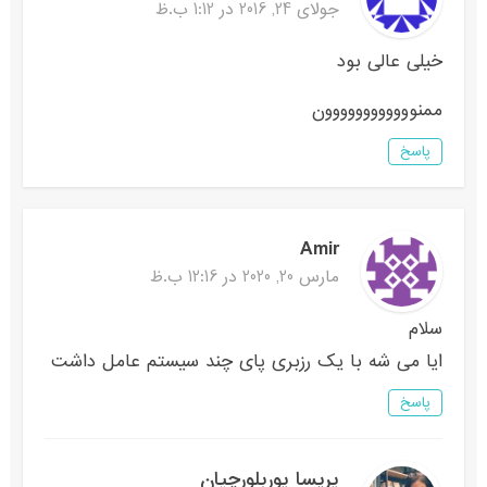
جولای 24, 2016 در 1:12 ب.ظ
خیلی عالی بود
ممنوووووووووووون
پاسخ
Amir
مارس 20, 2020 در 12:16 ب.ظ
سلام
ایا می شه با یک رزبری پای چند سیستم عامل داشت
پاسخ
پریسا پوربلورچیان