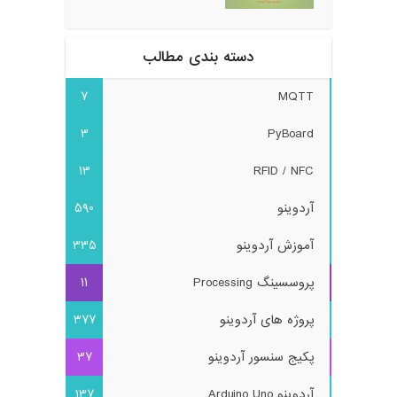
دسته بندی مطالب
7
MQTT
3
PyBoard
13
RFID / NFC
آردوینو
590
آموزش آردوینو
335
پروسسینگ Processing
11
پروژه های آردوینو
377
پکیج سنسور آردوینو
37
آردوینو Arduino Uno
137