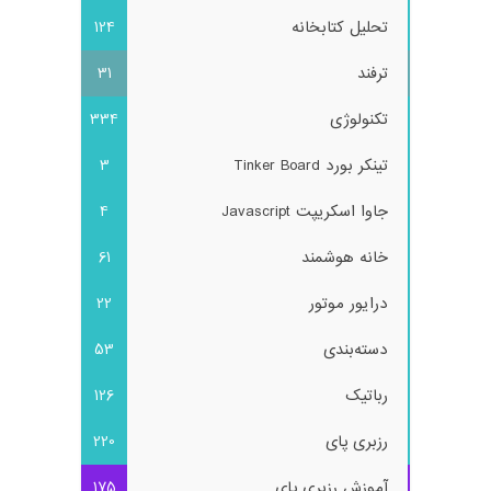
تحلیل کتابخانه
124
ترفند
31
تکنولوژی
334
تینکر بورد Tinker Board
3
جاوا اسکریپت Javascript
4
خانه هوشمند
61
درایور موتور
22
دسته‌بندی
53
رباتیک
126
رزبری پای
220
آموزش رزبری پای
175