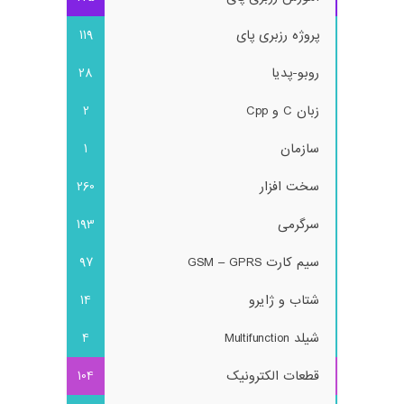
پروژه رزبری پای
119
روبو-پدیا
28
زبان C و Cpp
2
سازمان
1
سخت افزار
260
سرگرمی
193
سیم کارت GSM – GPRS
97
شتاب و ژایرو
14
شیلد Multifunction
4
قطعات الکترونیک
104