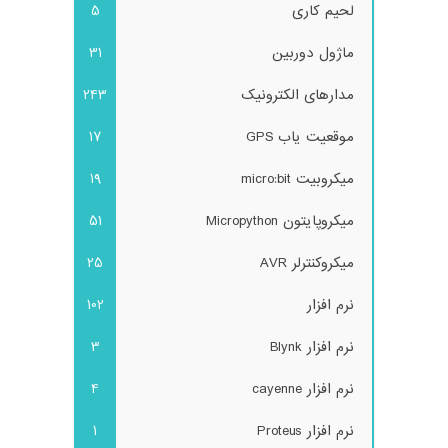
لحیم کاری
5
ماژول دوربین
31
مدارهای الکترونیک
243
موقعیت یاب GPS
17
میکروبیت micro:bit
19
میکروپایتون Micropython
51
میکروکنترلر AVR
25
نرم افزار
102
نرم افزار Blynk
3
نرم افزار cayenne
4
نرم افزار Proteus
1