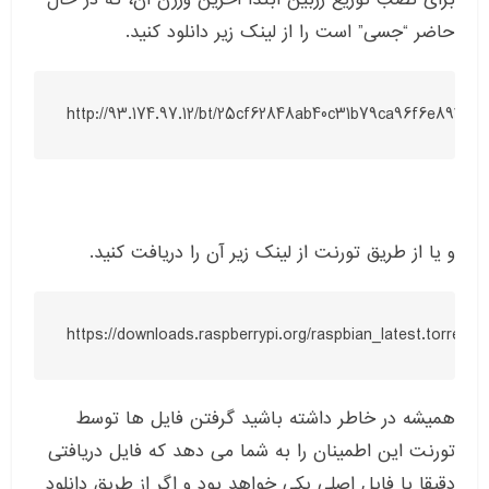
حاضر “جسی” است را از لینک زیر دانلود کنید.
http://93.174.97.12/bt/25cf62848ab40c31b79ca96f6e89238e4
و یا از طریق تورنت از لینک زیر آن را دریافت کنید.
https://downloads.raspberrypi.org/raspbian_latest.torrent
همیشه در خاطر داشته باشید گرفتن فایل ها توسط
تورنت این اطمینان را به شما می دهد که فایل دریافتی
دقیقا با فایل اصلی یکی خواهد بود و اگر از طریق دانلود