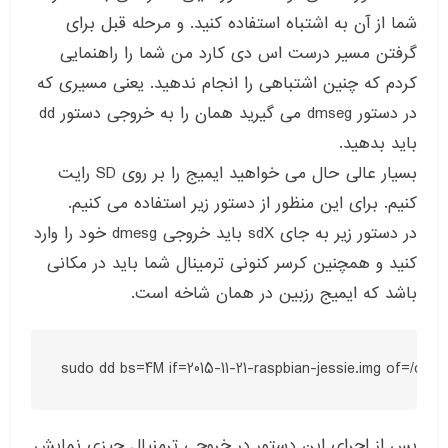
شما از آن به اشتباه استفاده کنید. و مرحله قبل برای
گرفتن مسیر درست اس دی کارد من شما را راهنمایی
کردم که چنین اشتباهی را انجام ندهید. یعنی مسیری که
در دستور dmseg می گیرید همان را به خروجی دستور dd
باید بدهید.
بسیار عالی حال می خواهید ایمیج را بر روی SD رایت
کنیم. برای این منظور از دستور زیر استفاده می کنیم.
در دستور زیر به جای sdX باید خروجی dmesg خود را وارد
کنید و همچنین کرسر کنونی ترمینال شما باید در مکانی
باشد که ایمیج رزبین در همان شاخه است.
sudo dd bs=4M if=2015-11-21-raspbian-jessie.img of=/dev/
پس از اجرای این دستور در خروجی ترمنیال چیزی نمایش