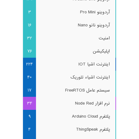
آردوینو Pro Mini
3
آردوینو نانو Nano
16
امنیت
32
اپلیکیشن
76
اینترنت اشیا IOT
224
اینترنت اشیاء تئوریک
40
سیستم عامل FreeRTOS
17
نرم افزار Node Red
34
پلتفرم Arduino Cloud
9
پلتفرم ThingSpeak
4