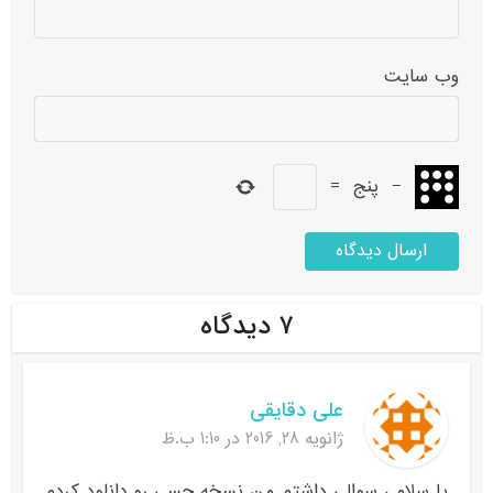
وب‌ سایت
−
پنج
=
۷ دیدگاه
علی دقایقی
ژانویه 28, 2016 در 1:10 ب.ظ
با سلام ، سوالی داشتم من نسخه جسی رو دانلود کردم