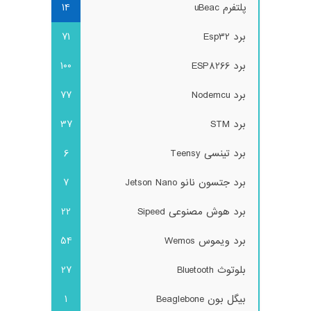
پلتفرم uBeac
14
برد Esp32
71
برد ESP8266
100
برد Nodemcu
77
برد STM
37
برد تینسی Teensy
6
برد جتسون نانو Jetson Nano
7
برد هوش مصنوعی Sipeed
22
برد ویموس Wemos
54
بلوتوث Bluetooth
27
بیگل بون Beaglebone
1