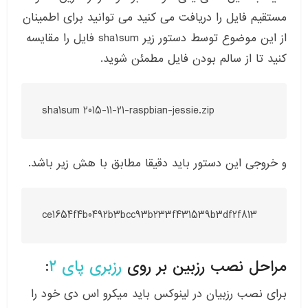
مستقیم فایل را دریافت می کنید می توانید برای اطمینان
از این موضوع توسط دستور زیر sha1sum فایل را مقایسه
کنید تا از سالم بودن فایل مطمئن شوید.
sha1sum 2015-11-21-raspbian-jessie.zip
و خروجی این دستور باید دقیقا مطابق با هش زیر باشد.
ce1654f4b0492b3bcc93b233f431539b3df2f813
مراحل نصب رزبین بر روی
رزبری پای ۲
:
برای نصب رزبیان در لینوکس باید میکرو اس دی خود را