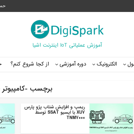
حما
آموزش عملیاتی IoT اینترنت اشیا
ل
الکترونیک
دوره آموزشی
از کجا شروع کنم؟
خ
برچسب -کامپیوتر 
ریمپ و افزایش شتاب پژو پارس
XU7 با ایسیو SSAT توسط
TNM7000