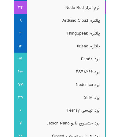
نرم افزار Node Red
34
پلتفرم Arduino Cloud
9
پلتفرم ThingSpeak
4
پلتفرم uBeac
14
برد Esp32
71
برد ESP8266
100
برد Nodemcu
77
برد STM
37
برد تینسی Teensy
6
برد جتسون نانو Jetson Nano
7
برد هوش مصنوعی Sipeed
22