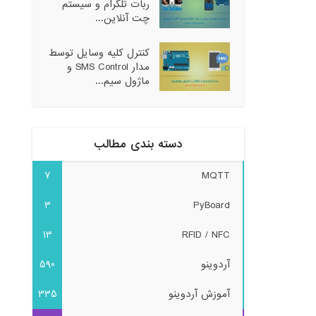
ربات تلگرام و سیستم
چت آنلاین...
کنترل کلیه وسایل توسط
مدار SMS Control و
ماژول سیم...
دسته بندی مطالب
7
MQTT
3
PyBoard
13
RFID / NFC
آردوینو
590
آموزش آردوینو
335