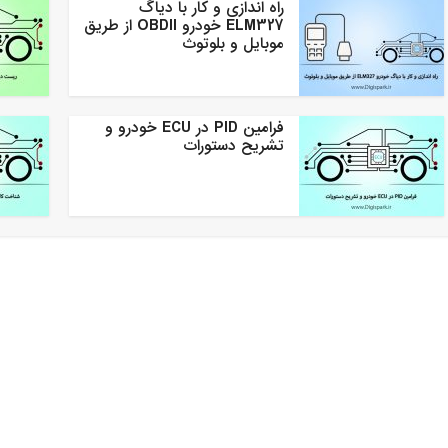
راه اندازی و کار با دیاگ
ELM327 خودرو OBDII از طریق
موبایل و بلوتوث
فرامین PID در ECU خودرو و
تشریح دستورات