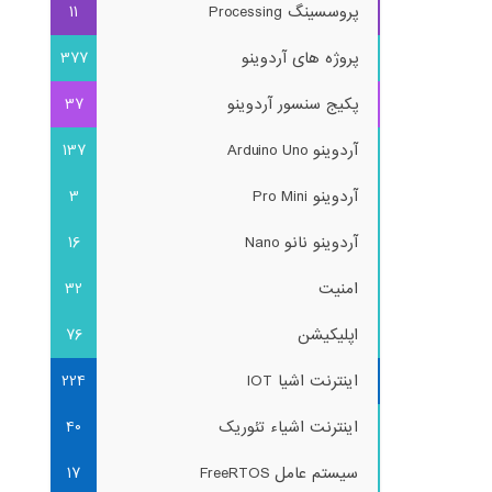
پروسسینگ Processing
11
پروژه های آردوینو
377
پکیج سنسور آردوینو
37
آردوینو Arduino Uno
137
آردوینو Pro Mini
3
آردوینو نانو Nano
16
امنیت
32
اپلیکیشن
76
اینترنت اشیا IOT
224
اینترنت اشیاء تئوریک
40
سیستم عامل FreeRTOS
17