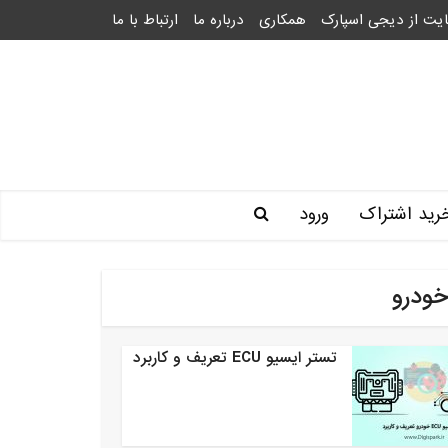
یت از دیجی اسپارک
همکاری
درباره ما
ارتباط با ما
رید اشتراک
ورود
خودرو
تستر ایسیو ECU تعریف و کاربرد