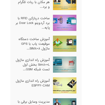
هر مکان با ربات تلگرام
و برد...
ساخت دربازکن RFID با
برد آردوینو Door Lock بر
پایه...
آموزش ساخت دستگاه
موقیعت یاب با GPS
ماژول SIM808...
آموزش راه اندازی ماژول
Sim800L بخش اول
تست شبکه GSM...
آموزش راه اندازی ماژول
ESP32-CAM
مدیریت وسایل برقی با