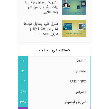
مدیریت وسایل برقی با
ربات تلگرام و سیستم
چت آنلاین...
کنترل کلیه وسایل توسط
مدار SMS Control و
ماژول سیم...
دسته بندی مطالب
7
MQTT
3
PyBoard
13
RFID / NFC
آردوینو
590
آموزش آردوینو
335