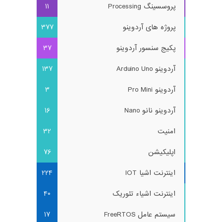
پروسسینگ Processing
11
پروژه های آردوینو
377
پکیج سنسور آردوینو
37
آردوینو Arduino Uno
137
آردوینو Pro Mini
3
آردوینو نانو Nano
16
امنیت
32
اپلیکیشن
76
اینترنت اشیا IOT
224
اینترنت اشیاء تئوریک
40
سیستم عامل FreeRTOS
17