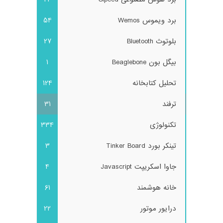
برد ویموس Wemos
54
بلوتوث Bluetooth
27
بیگل بون Beaglebone
1
تحلیل کتابخانه
124
ترفند
31
تکنولوژی
334
تینکر بورد Tinker Board
3
جاوا اسکریپت Javascript
4
خانه هوشمند
61
درایور موتور
22