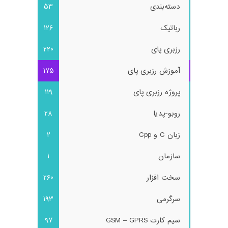
دسته‌بندی
53
رباتیک
126
رزبری پای
220
آموزش رزبری پای
175
پروژه رزبری پای
119
روبو-پدیا
28
زبان C و Cpp
2
سازمان
1
سخت افزار
260
سرگرمی
193
سیم کارت GSM – GPRS
97