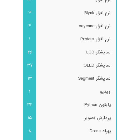
نرم افزار Blynk
3
نرم افزار cayenne
4
نرم افزار Proteus
1
نمایشگر LCD
46
نمایشگر OLED
37
نمایشگر Segment
13
ویدیو
1
پایتون Python
32
پردازش تصویر
15
پهپاد Drone
8