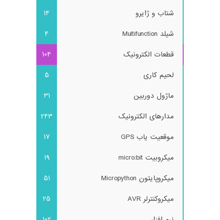
شتاب و ژایرو
14
شیلد Multifunction
4
قطعات الکترونیک
104
لحیم کاری
5
ماژول دوربین
31
مدارهای الکترونیک
243
موقعیت یاب GPS
17
میکروبیت micro:bit
19
میکروپایتون Micropython
51
میکروکنترلر AVR
25
نرم افزار
102