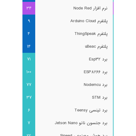
نرم افزار Node Red
34
پلتفرم Arduino Cloud
9
پلتفرم ThingSpeak
4
پلتفرم uBeac
14
برد Esp32
71
برد ESP8266
100
برد Nodemcu
77
برد STM
37
برد تینسی Teensy
6
برد جتسون نانو Jetson Nano
7
برد هوش مصنوعی Sipeed
22