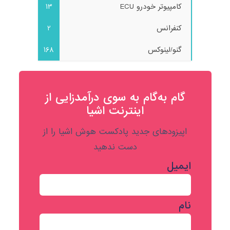
کامپیوتر خودرو ECU
13
کنفرانس
2
گنو/لینوکس
168
گام به‌گام به‌ سوی درآمدزایی از
اینترنت اشیا
اپیزودهای جدید پادکست هوش اشیا را از
دست ندهید
ایمیل
نام