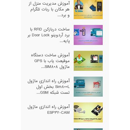
آموزش مدیریت منزل از
هر مکان با ربات تلگرام
و برد...
ساخت دربازکن RFID با
برد آردوینو Door Lock بر
پایه...
آموزش ساخت دستگاه
موقیعت یاب با GPS
ماژول SIM808...
آموزش راه اندازی ماژول
Sim800L بخش اول
تست شبکه GSM...
آموزش راه اندازی ماژول
ESP32-CAM