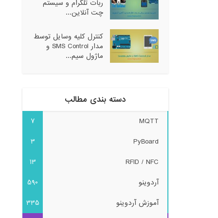
ربات تلگرام و سیستم
چت آنلاین...
کنترل کلیه وسایل توسط
مدار SMS Control و
ماژول سیم...
دسته بندی مطالب
7
MQTT
3
PyBoard
13
RFID / NFC
آردوینو
590
آموزش آردوینو
335