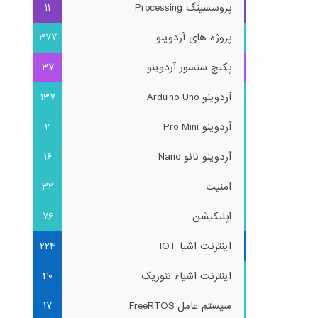
پروسسینگ Processing
11
پروژه های آردوینو
377
پکیج سنسور آردوینو
37
آردوینو Arduino Uno
137
آردوینو Pro Mini
3
آردوینو نانو Nano
16
امنیت
32
اپلیکیشن
76
اینترنت اشیا IOT
224
اینترنت اشیاء تئوریک
40
سیستم عامل FreeRTOS
17