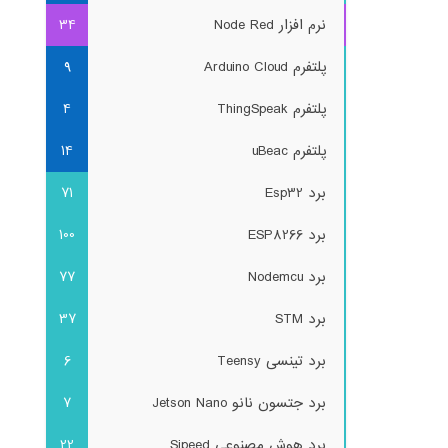
نرم افزار Node Red
34
پلتفرم Arduino Cloud
9
پلتفرم ThingSpeak
4
پلتفرم uBeac
14
برد Esp32
71
برد ESP8266
100
برد Nodemcu
77
برد STM
37
برد تینسی Teensy
6
برد جتسون نانو Jetson Nano
7
برد هوش مصنوعی Sipeed
22