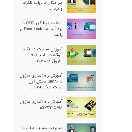
هر مکان با ربات تلگرام
و برد...
ساخت دربازکن RFID با
برد آردوینو Door Lock بر
پایه...
آموزش ساخت دستگاه
موقیعت یاب با GPS
ماژول SIM808...
آموزش راه اندازی ماژول
Sim800L بخش اول
تست شبکه GSM...
آموزش راه اندازی ماژول
ESP32-CAM
مدیریت وسایل برقی با