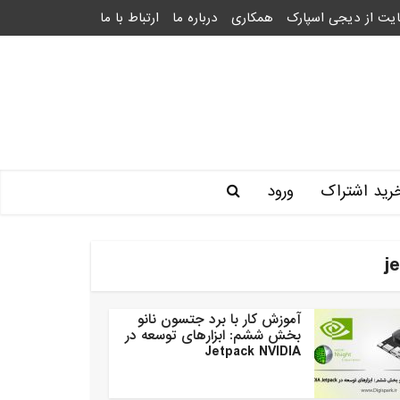
یت از دیجی اسپارک
همکاری
درباره ما
ارتباط با ما
رید اشتراک
ورود
آموزش کار با برد جتسون نانو
بخش ششم: ابزارهای توسعه در
Jetpack NVIDIA