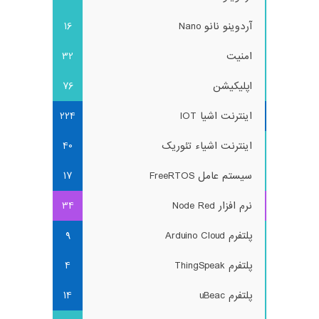
آردوینو نانو Nano
16
امنیت
32
اپلیکیشن
76
اینترنت اشیا IOT
224
اینترنت اشیاء تئوریک
40
سیستم عامل FreeRTOS
17
نرم افزار Node Red
34
پلتفرم Arduino Cloud
9
پلتفرم ThingSpeak
4
پلتفرم uBeac
14