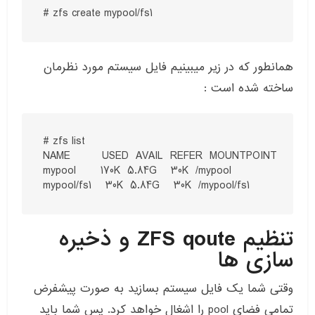
# zfs create mypool/fs1
همانطور که در زیر میبینیم فایل سیستم مورد نظرمان
ساخته شده است :
# zfs list

NAME         USED  AVAIL  REFER  MOUNTPOINT

mypool       170K  5.84G    30K  /mypool

mypool/fs1    30K  5.84G    30K  /mypool/fs1
تنظیم ZFS qoute و ذخیره
سازی ها
وقتی شما یک فایل سیستم بسازید به صورت پیشفرض
تمامی فضای pool را اشغال خواهد کرد. پس شما باید