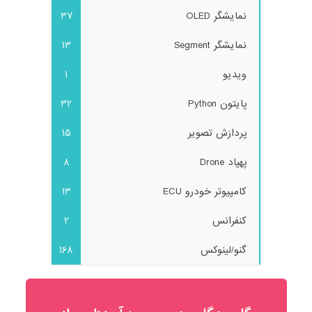
نمایشگر OLED
37
نمایشگر Segment
13
ویدیو
1
پایتون Python
32
پردازش تصویر
15
پهپاد Drone
8
کامپیوتر خودرو ECU
13
کنفرانس
2
گنو/لینوکس
168