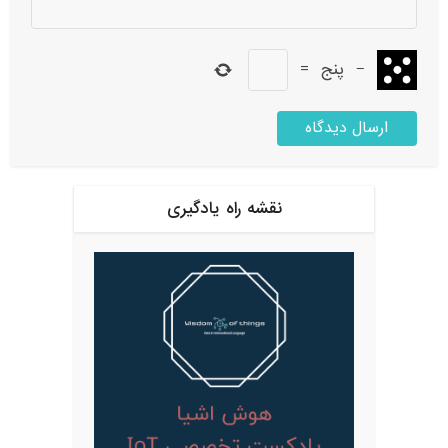
−
پنج
=
نقشه راه یادگیری