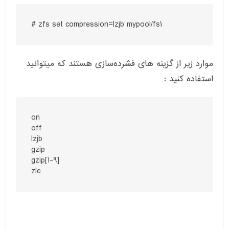
# zfs set compression=lzjb mypool/fs1
موارد زیر از گزینه های فشرده‌سازی هستند که میتوانید
استفاده کنید :
on

off

lzjb

gzip

gzip[1-9]

zle