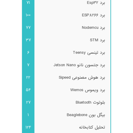
برد Esp32
71
برد ESP8266
100
برد Nodemcu
77
برد STM
37
برد تینسی Teensy
6
برد جتسون نانو Jetson Nano
7
برد هوش مصنوعی Sipeed
22
برد ویموس Wemos
54
بلوتوث Bluetooth
27
بیگل بون Beaglebone
1
تحلیل کتابخانه
124