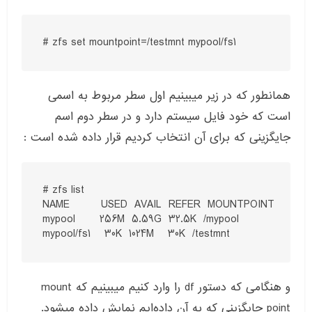
# zfs set mountpoint=/testmnt mypool/fs1
همانطور که در زیر میبینیم اول سطر مربوط به اسمی
است که خود فایل سیستم دارد و در سطر دوم اسم
جایگزینی که برای آن انتخاب کردیم قرار داده شده است :
# zfs list

NAME         USED  AVAIL  REFER  MOUNTPOINT

mypool       256M  5.59G  32.5K  /mypool

mypool/fs1    30K  1024M    30K  /testmnt
و هنگامی که دستور df را وارد کنیم میبینیم که mount
point جایگزینی که به آن داده‌ایم نمایش داده میشود.