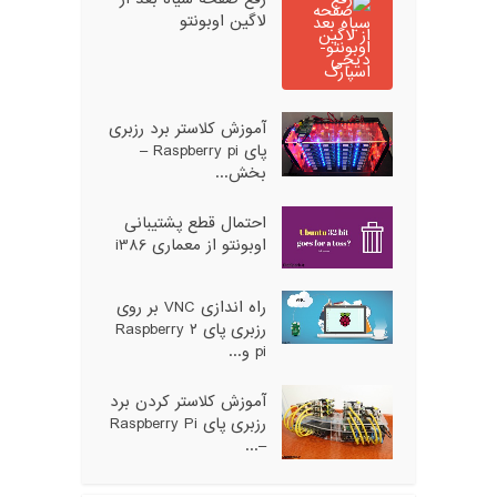
لاگین اوبونتو
آموزش کلاستر برد رزبری
پای Raspberry pi –
بخش...
احتمال قطع پشتیبانی
اوبونتو از معماری i386
راه اندازی VNC بر روی
رزبری پای ۲ Raspberry
pi و...
آموزش کلاستر کردن برد
رزبری پای Raspberry Pi
–...