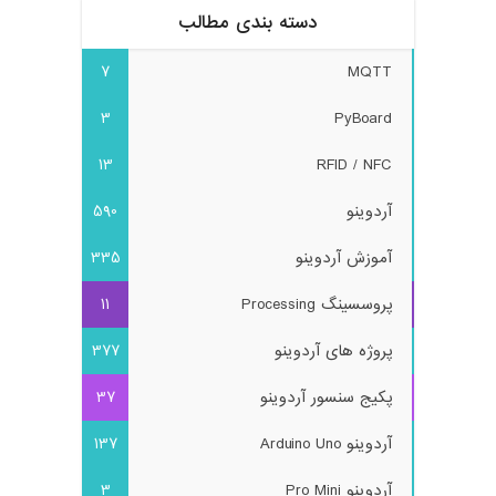
دسته بندی مطالب
7
MQTT
3
PyBoard
13
RFID / NFC
آردوینو
590
آموزش آردوینو
335
پروسسینگ Processing
11
پروژه های آردوینو
377
پکیج سنسور آردوینو
37
آردوینو Arduino Uno
137
آردوینو Pro Mini
3