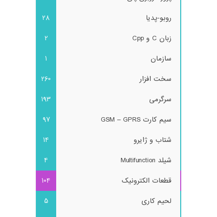
روبو-پدیا
28
زبان C و Cpp
2
سازمان
1
سخت افزار
260
سرگرمی
193
سیم کارت GSM – GPRS
97
شتاب و ژایرو
14
شیلد Multifunction
4
قطعات الکترونیک
104
لحیم کاری
5