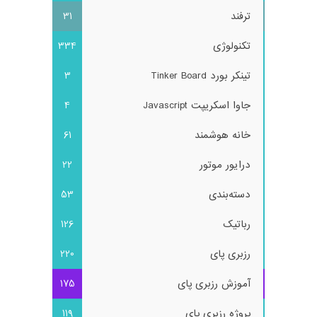
ترفند
31
تکنولوژی
334
تینکر بورد Tinker Board
3
جاوا اسکریپت Javascript
4
خانه هوشمند
61
درایور موتور
22
دسته‌بندی
53
رباتیک
126
رزبری پای
220
آموزش رزبری پای
175
پروژه رزبری پای
119