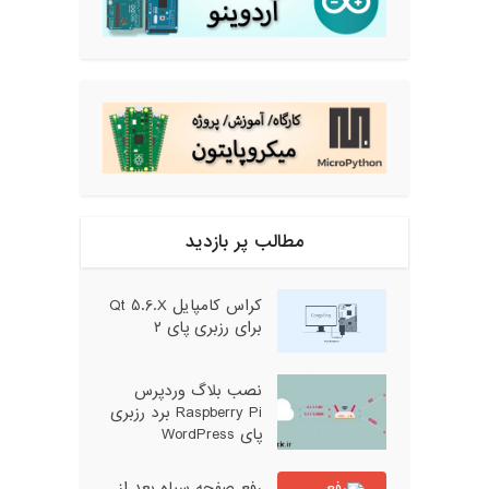
مطالب پر بازدید
کراس کامپایل Qt 5.6.X
برای رزبری پای ۲
نصب بلاگ وردپرس
Raspberry Pi برد رزبری
پای WordPress
رفع صفحه سیاه بعد از