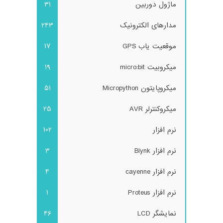
ماژول دوربین
31
مدارهای الکترونیک
243
موقعیت یاب GPS
17
میکروبیت micro:bit
19
میکروپایتون Micropython
51
میکروکنترلر AVR
25
نرم افزار
102
نرم افزار Blynk
3
نرم افزار cayenne
4
نرم افزار Proteus
1
نمایشگر LCD
46