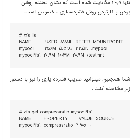
تنها ۲۰٫۹ مگابایت شده است که نشان دهنده روشن
بودن و کارکردن روش فشرده‌سازی مخصوص است.
# zfs list

NAME         USED  AVAIL  REFER  MOUNTPOINT

mypool       256M  5.59G  32.5K  /mypool

شما همچنین میتوانید ضریب فشرده یازی را نیز با دستور
زیر مشاهده کنید :
# zfs get compressratio mypool/fs1

NAME        PROPERTY       VALUE  SOURCE

mypool/fs1  compressratio  2.90x  -