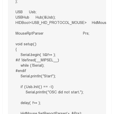
};

USB     Usb;

USBHub     Hub(&Usb);

HIDBoot<USB_HID_PROTOCOL_MOUSE>    HidMouse(&Us
MouseRptParser                               Prs;

void setup()

{

    Serial.begin( 115200 );

#if !defined(__MIPSEL__)

    while (!Serial); 

#endif

    Serial.println("Start");

    if (Usb.Init() == -1)

        Serial.println("OSC did not start.");

    delay( 200 );

    HidMouse.SetReportParser(0, &Prs);
