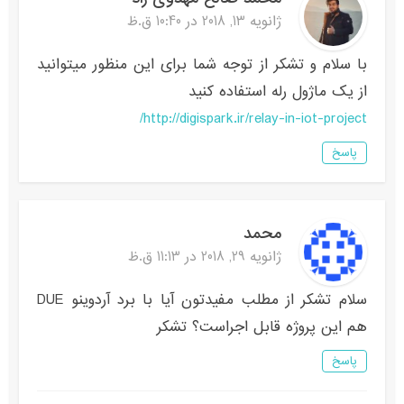
ژانویه 13, 2018 در 10:40 ق.ظ
با سلام و تشکر از توجه شما برای این منظور میتوانید
از یک ماژول رله استفاده کنید
http://digispark.ir/relay-in-iot-project/
پاسخ
محمد
ژانویه 29, 2018 در 11:13 ق.ظ
سلام تشکر از مطلب مفیدتون آیا با برد آردوینو DUE
هم این پروژه قابل اجراست؟ تشکر
پاسخ