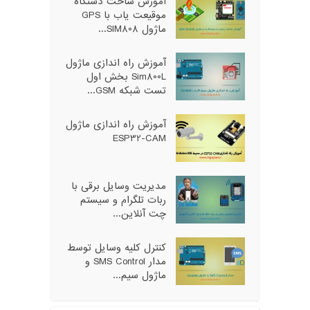
آموزش ساخت دستگاه
موقیعت یاب با GPS
ماژول SIM808...
آموزش راه اندازی ماژول
Sim800L بخش اول
تست شبکه GSM...
آموزش راه اندازی ماژول
ESP32-CAM
مدیریت وسایل برقی با
ربات تلگرام و سیستم
چت آنلاین...
کنترل کلیه وسایل توسط
مدار SMS Control و
ماژول سیم...