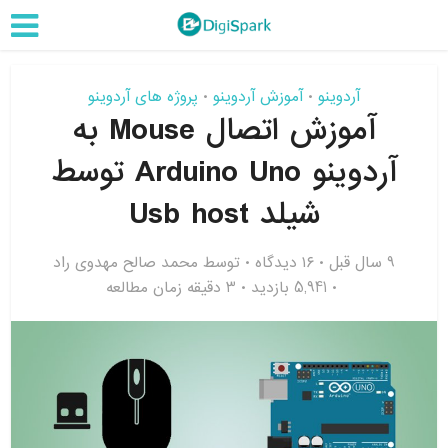
آردوینو
آموزش آردوینو
پروژه های آردوینو
•
•
آموزش اتصال Mouse به
آردوینو Arduino Uno توسط
شیلد Usb host
9 سال قبل
۱۶ دیدگاه
توسط
محمد صالح مهدوی راد
5,941 بازدید
3 دقیقه زمان مطالعه