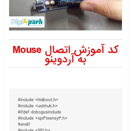
کد آموزش اتصال Mouse
به آردوینو
#include <hidboot.h>

#include <usbhub.h>

#ifdef dobogusinclude

#include <spi4teensy3.h>

#endif

#include <SPI.h>
