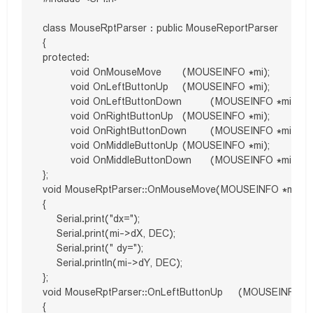
class MouseRptParser : public MouseReportParser

{

protected:

	void OnMouseMove	(MOUSEINFO *mi);

	void OnLeftButtonUp	(MOUSEINFO *mi);

	void OnLeftButtonDown	(MOUSEINFO *mi);

	void OnRightButtonUp	(MOUSEINFO *mi);

	void OnRightButtonDown	(MOUSEINFO *mi);

	void OnMiddleButtonUp	(MOUSEINFO *mi);

	void OnMiddleButtonDown	(MOUSEINFO *mi);

};

void MouseRptParser::OnMouseMove(MOUSEINFO *mi)

{

    Serial.print("dx=");

    Serial.print(mi->dX, DEC);

    Serial.print(" dy=");

    Serial.println(mi->dY, DEC);

};

void MouseRptParser::OnLeftButtonUp	(MOUSEINFO *mi)

{
