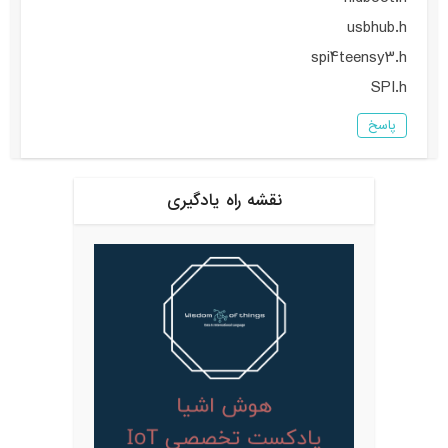
usbhub.h
spi4teensy3.h
SPI.h
پاسخ
نقشه راه یادگیری