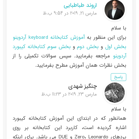
اروند طباطبایی
مارس 21, 2019 در 9:54 ب.ظ
با سلام
برای این منظور به
آموزش کتابخانه keyboard آردوینو
بخش اول
و
بخش دوم
و
بخش سوم کتابخانه کیبورد
آردوینو
مراجعه بفرمایید. سپس سوالات تکمیلی را از
بخش نظرات همان آموزش مطرح بفرمایید.
پاسخ
چنگیز شهدی
مارس 23, 2019 در 11:23 ب.ظ
با سلام
همانطور که در ابتدای این آموزش کتابخانه کیبورد
اشاره گردیده است، کاربرد این کتابخانه بر روی
بردهای Zero، Leonardo و DUE می باشد. برای اینکه