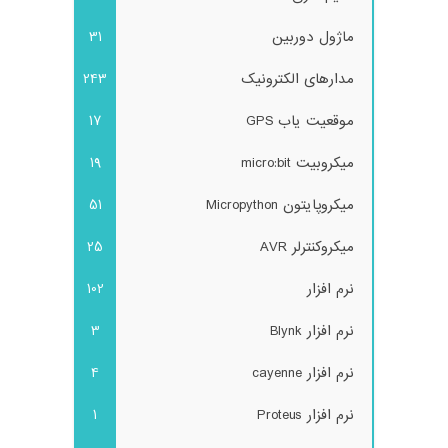
ماژول دوربین
31
مدارهای الکترونیک
243
موقعیت یاب GPS
17
میکروبیت micro:bit
19
میکروپایتون Micropython
51
میکروکنترلر AVR
25
نرم افزار
102
نرم افزار Blynk
3
نرم افزار cayenne
4
نرم افزار Proteus
1