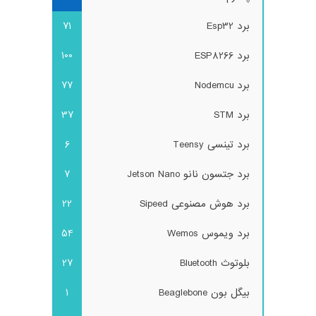
برد Esp32
71
برد ESP8266
100
برد Nodemcu
77
برد STM
37
برد تینسی Teensy
6
برد جتسون نانو Jetson Nano
7
برد هوش مصنوعی Sipeed
22
برد ویموس Wemos
54
بلوتوث Bluetooth
27
بیگل بون Beaglebone
1