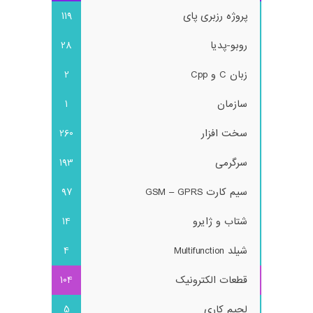
پروژه رزبری پای
119
روبو-پدیا
28
زبان C و Cpp
2
سازمان
1
سخت افزار
260
سرگرمی
193
سیم کارت GSM – GPRS
97
شتاب و ژایرو
14
شیلد Multifunction
4
قطعات الکترونیک
104
لحیم کاری
5