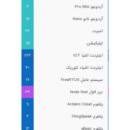
آردوینو Pro Mini
3
آردوینو نانو Nano
16
امنیت
32
اپلیکیشن
76
اینترنت اشیا IOT
224
اینترنت اشیاء تئوریک
40
سیستم عامل FreeRTOS
17
نرم افزار Node Red
34
پلتفرم Arduino Cloud
9
پلتفرم ThingSpeak
4
پلتفرم uBeac
14