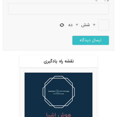
+
شش
=
ده
نقشه راه یادگیری