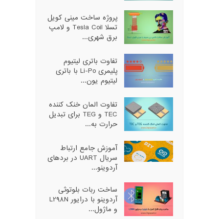
پروژه ساخت مینی کویل
تسلا Tesla Coil و لامپ
برق شهری...
تفاوت باتری لیتیوم
پلیمری Li-Po با باتری
لیتیوم یون...
تفاوت المان خنک کننده
TEC و TEG برای تبدیل
حرارت به...
آموزش جامع ارتباط
سریال UART در بردهای
آردوینو...
ساخت ربات بلوتوثی
آردوینو با درایور L298N
و ماژول...