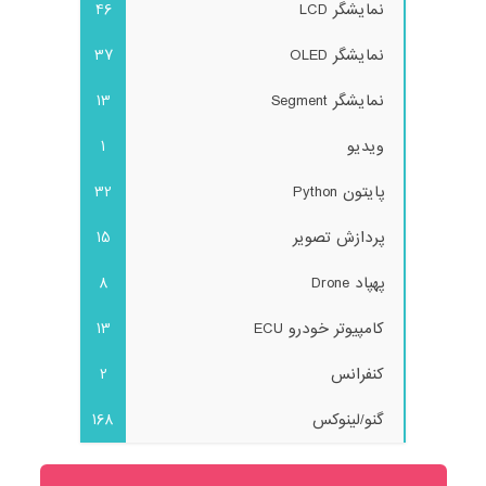
نمایشگر LCD
46
نمایشگر OLED
37
نمایشگر Segment
13
ویدیو
1
پایتون Python
32
پردازش تصویر
15
پهپاد Drone
8
کامپیوتر خودرو ECU
13
کنفرانس
2
گنو/لینوکس
168