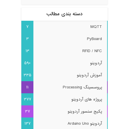
دسته بندی مطالب
7
MQTT
3
PyBoard
13
RFID / NFC
آردوینو
590
آموزش آردوینو
335
پروسسینگ Processing
11
پروژه های آردوینو
377
پکیج سنسور آردوینو
37
آردوینو Arduino Uno
137