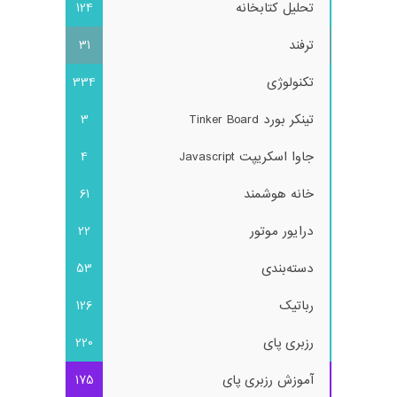
تحلیل کتابخانه
124
ترفند
31
تکنولوژی
334
تینکر بورد Tinker Board
3
جاوا اسکریپت Javascript
4
خانه هوشمند
61
درایور موتور
22
دسته‌بندی
53
رباتیک
126
رزبری پای
220
آموزش رزبری پای
175