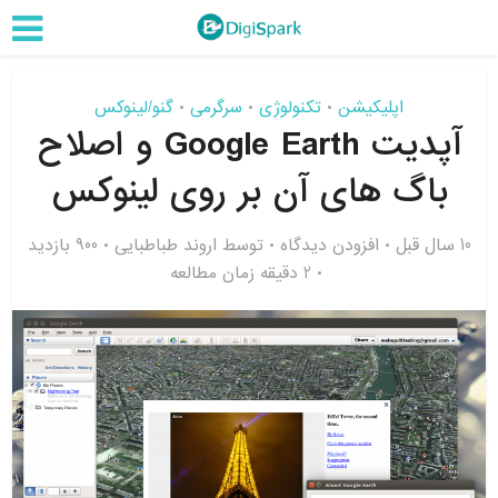
اپلیکیشن
تکنولوژی
سرگرمی
گنو/لینوکس
•
•
•
آپدیت Google Earth و اصلاح
باگ های آن بر روی لینوکس
10 سال قبل
افزودن دیدگاه
توسط
اروند طباطبایی
900 بازدید
2 دقیقه زمان مطالعه