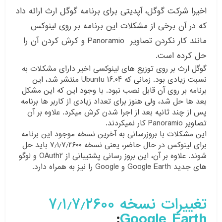
اخیرا شرکت گوگل، آپدیتی برای برنامه گوگل ارث ارائه داد
که در آن برخی از مشکلات این برنامه بر روی لینوکس
مانند کار نکردن تصاویر Panoramio و کرش کردن آن را
حل کرده است.
گوگل ارث بر روی توزیع های لینوکسی اخیر دارای مشکلات به
نسبت زیادی بود. زمانی که Ubuntu 16.04 منتشر شد، این
برنامه بر روی آن قابل نصب نبود. با وجود این که این مشکل
بعد ها حل شد، ولی هنوز برای تعداد زیادی از کاربر ها برنامه
پس از چند ثانیه بعد از اجرا شدن کرش میکرد. علاوه بر آن
تصاویر Panoramio کار نمیکردند.
این مشکلات با بروزرسانی به آخرین نسخه موجود این برنامه
برای لینوکس در حال حاضر، یعنی نسخه ۷٫۱٫۷٫۲۶۰۰ باید حل
شوند. علاوه بر آن، این بروز رسانی پشتیبانی از OAuth2 و لوگو
های جدید Google Earth و Google را نیز به همراه دارد.
تغییرات نسخه ۷٫۱٫۷٫۲۶۰۰
:
Google Earth