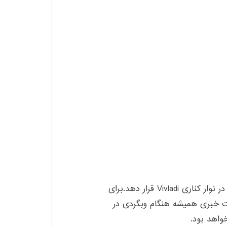
web panel ها به کاربر اجازه میدهند تا وبسایت ها را در نوار کناری Vivladi قرار دهد.برای
ت خبری همیشه هنگام وبگردی در
واهد بود.