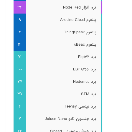
نرم افزار Node Red
34
پلتفرم Arduino Cloud
9
پلتفرم ThingSpeak
4
پلتفرم uBeac
14
برد Esp32
71
برد ESP8266
100
برد Nodemcu
77
برد STM
37
برد تینسی Teensy
6
برد جتسون نانو Jetson Nano
7
برد هوش مصنوعی Sipeed
22