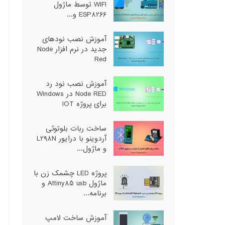
WIFI توسط ماژول
ESP8266 و...
آموزش نصب نودهای
جدید در نرم افزار Node
Red
آموزش نصب نود رد
Node RED در Windows
برای پروژه IOT
ساخت ربات بلوتوثی
آردوینو با درایور L298N
و ماژول...
پروژه LED چشمک زن با
ماژول Attiny85 usb و
برنامه...
آموزش ساخت لامپ