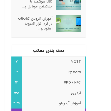
LED هوشمند با
اپلیکیشن موبایل و...
آموزش افزودن کتابخانه
در نرم افزار اندروید
استودیو...
دسته بندی مطالب
7
MQTT
3
PyBoard
13
RFID / NFC
آردوینو
590
آموزش آردوینو
335