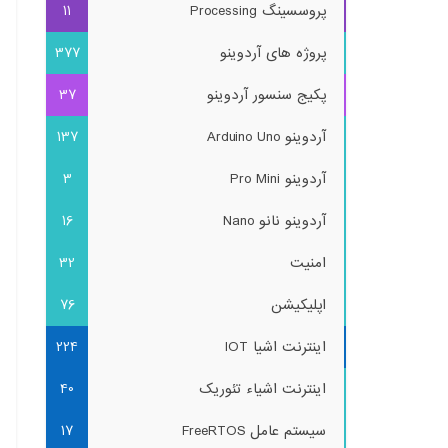
پروسسینگ Processing
11
پروژه های آردوینو
377
پکیج سنسور آردوینو
37
آردوینو Arduino Uno
137
آردوینو Pro Mini
3
آردوینو نانو Nano
16
امنیت
32
اپلیکیشن
76
اینترنت اشیا IOT
224
اینترنت اشیاء تئوریک
40
سیستم عامل FreeRTOS
17