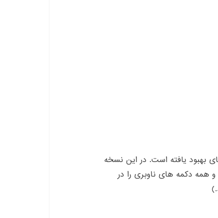
 نسخه ۱٫۴ مرورگر Vivaldi شامل web panel های بهبود یافته است. در این نسخه
داشت و همه دکمه های ناوبری را در