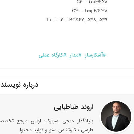
C2 = 10µF/25V
C3 = 100µF/6.3V
T1 = T2 = BC547, 548, 549
آشکارساز
مدار
کارگاه عملی
درباره نویسند
اروند طباطبایی
بنیانگذار دیجی اسپارک: اولین مرجع تخصص
فارسی / کارشناس سئو و تولید محتوا