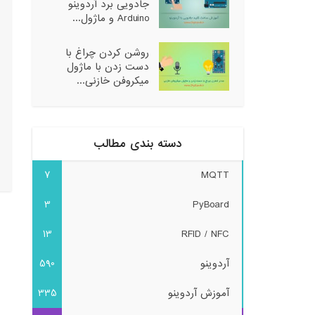
جادویی برد آردوینو
Arduino و ماژول...
روشن کردن چراغ با
دست زدن با ماژول
میکروفن خازنی...
دسته بندی مطالب
7
MQTT
3
PyBoard
13
RFID / NFC
آردوینو
590
آموزش آردوینو
335