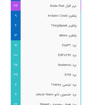
نرم افزار Node Red
34
پلتفرم Arduino Cloud
9
پلتفرم ThingSpeak
4
پلتفرم uBeac
14
برد Esp32
71
برد ESP8266
100
برد Nodemcu
77
برد STM
37
برد تینسی Teensy
6
برد جتسون نانو Jetson Nano
7
برد هوش مصنوعی Sipeed
22