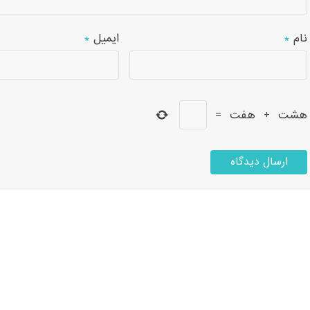
نام
*
ایمیل
*
هشت
+
هفت
=