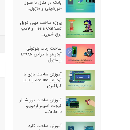
بانک در منزل با سلول
خورشیدی و ماژول...
پروژه ساخت مینی کویل
تسلا Tesla Coil و لامپ
برق شهری...
ساخت ربات بلوتوثی
آردوینو با درایور L298N
و ماژول...
آموزش ساخت بازی با
آردوینو Arduino و LCD
کاراکتری
آموزش ساخت دور شمار
فیجت اسپینر آردوینو
Arduino...
آموزش ساخت کلید