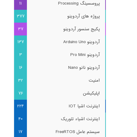
پروسسینگ Processing
11
پروژه های آردوینو
377
پکیج سنسور آردوینو
37
آردوینو Arduino Uno
137
آردوینو Pro Mini
3
آردوینو نانو Nano
16
امنیت
32
اپلیکیشن
76
اینترنت اشیا IOT
224
اینترنت اشیاء تئوریک
40
سیستم عامل FreeRTOS
17