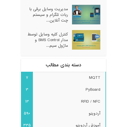
مدیریت وسایل برقی با
ربات تلگرام و سیستم
چت آنلاین...
کنترل کلیه وسایل توسط
مدار SMS Control و
ماژول سیم...
دسته بندی مطالب
7
MQTT
3
PyBoard
13
RFID / NFC
آردوینو
590
آموزش آردوینو
335