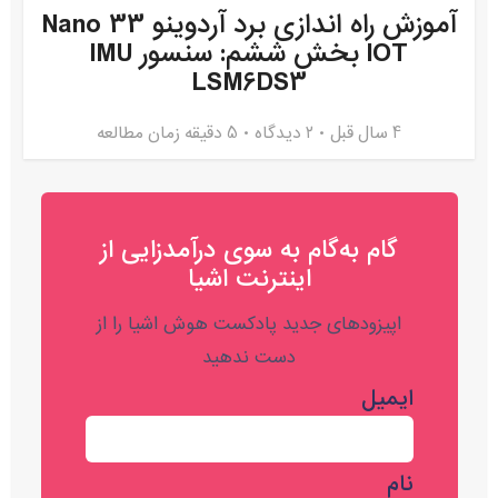
آموزش راه اندازی برد آردوینو Nano 33
IOT بخش ششم: سنسور IMU
LSM6DS3
4 سال قبل
۲ دیدگاه
5 دقیقه زمان مطالعه
گام به‌گام به‌ سوی درآمدزایی از
اینترنت اشیا
اپیزودهای جدید پادکست هوش اشیا را از
دست ندهید
ایمیل
نام