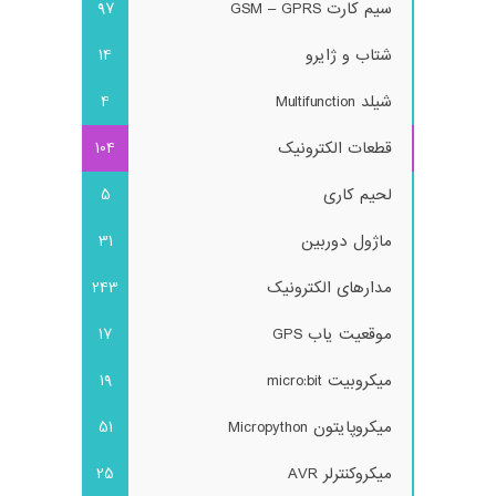
سیم کارت GSM – GPRS
97
شتاب و ژایرو
14
شیلد Multifunction
4
قطعات الکترونیک
104
لحیم کاری
5
ماژول دوربین
31
مدارهای الکترونیک
243
موقعیت یاب GPS
17
میکروبیت micro:bit
19
میکروپایتون Micropython
51
میکروکنترلر AVR
25