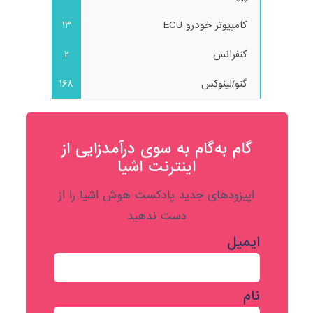
کامپیوتر خودرو ECU
13
کنفرانس
2
گنو/لینوکس
168
گام به‌گام به‌ سوی درآمدزایی از
اینترنت اشیا
اپیزودهای جدید پادکست هوش اشیا را از
دست ندهید
ایمیل
نام