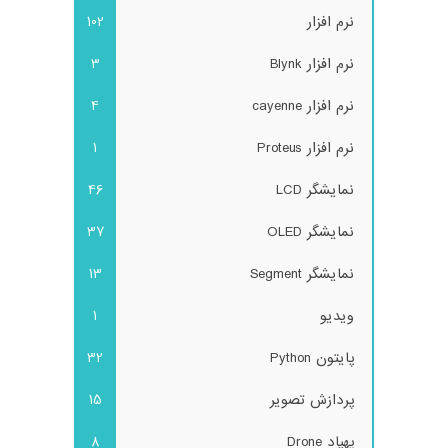
نرم افزار
102
نرم افزار Blynk
3
نرم افزار cayenne
4
نرم افزار Proteus
1
نمایشگر LCD
46
نمایشگر OLED
37
نمایشگر Segment
13
ویدیو
1
پایتون Python
32
پردازش تصویر
15
پهپاد Drone
8