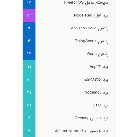
سیستم عامل FreeRTOS
17
نرم افزار Node Red
34
پلتفرم Arduino Cloud
9
پلتفرم ThingSpeak
4
پلتفرم uBeac
14
برد Esp32
71
برد ESP8266
100
برد Nodemcu
77
برد STM
37
برد تینسی Teensy
6
برد جتسون نانو Jetson Nano
7