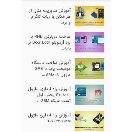
آموزش مدیریت منزل از
هر مکان با ربات تلگرام
و برد...
ساخت دربازکن RFID با
برد آردوینو Door Lock بر
پایه...
آموزش ساخت دستگاه
موقیعت یاب با GPS
ماژول SIM808...
آموزش راه اندازی ماژول
Sim800L بخش اول
تست شبکه GSM...
آموزش راه اندازی ماژول
ESP32-CAM