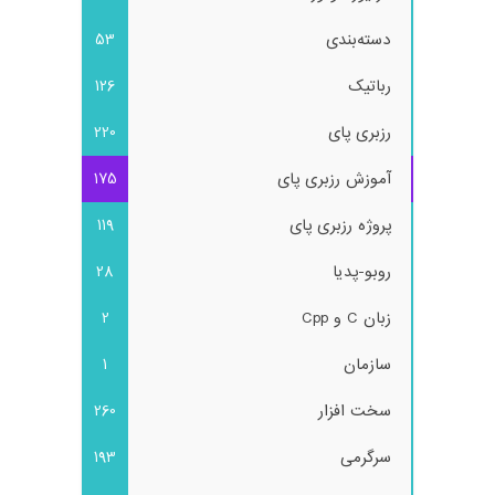
دسته‌بندی
53
رباتیک
126
رزبری پای
220
آموزش رزبری پای
175
پروژه رزبری پای
119
روبو-پدیا
28
زبان C و Cpp
2
سازمان
1
سخت افزار
260
سرگرمی
193