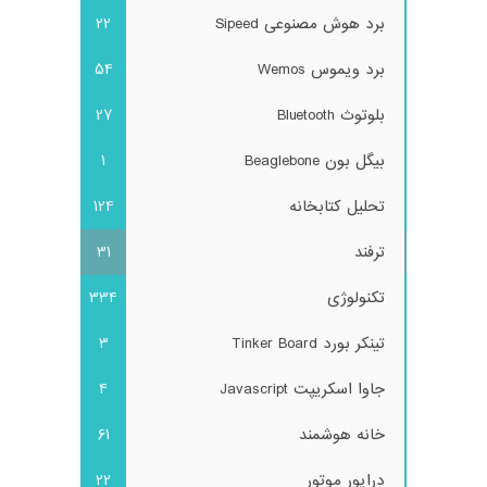
برد هوش مصنوعی Sipeed
22
برد ویموس Wemos
54
بلوتوث Bluetooth
27
بیگل بون Beaglebone
1
تحلیل کتابخانه
124
ترفند
31
تکنولوژی
334
تینکر بورد Tinker Board
3
جاوا اسکریپت Javascript
4
خانه هوشمند
61
درایور موتور
22