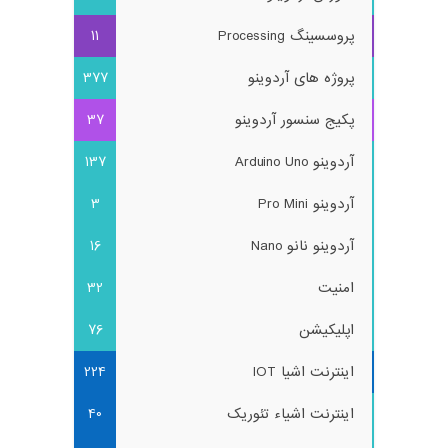
پروسسینگ Processing
11
پروژه های آردوینو
377
پکیج سنسور آردوینو
37
آردوینو Arduino Uno
137
آردوینو Pro Mini
3
آردوینو نانو Nano
16
امنیت
32
اپلیکیشن
76
اینترنت اشیا IOT
224
اینترنت اشیاء تئوریک
40