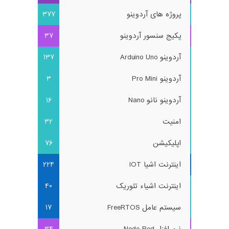
پروژه های آردوینو
377
پکیج سنسور آردوینو
37
آردوینو Arduino Uno
137
آردوینو Pro Mini
3
آردوینو نانو Nano
16
امنیت
32
اپلیکیشن
76
اینترنت اشیا IOT
224
اینترنت اشیاء تئوریک
40
سیستم عامل FreeRTOS
17
نرم افزار Node Red
34