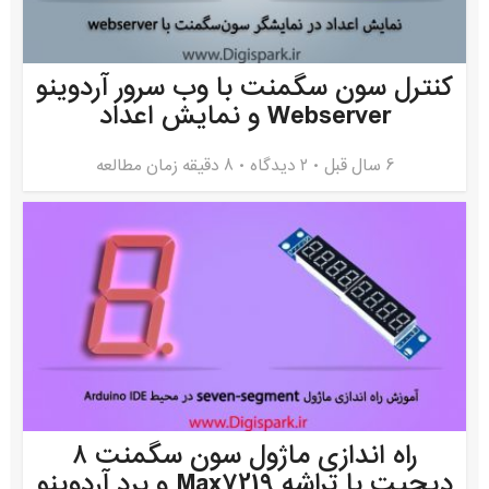
کنترل سون سگمنت با وب سرور آردوینو
Webserver و نمایش اعداد
6 سال قبل
۲ دیدگاه
8 دقیقه زمان مطالعه
راه اندازی ماژول سون سگمنت ۸
دیجیت با تراشه Max7219 و برد آردوینو