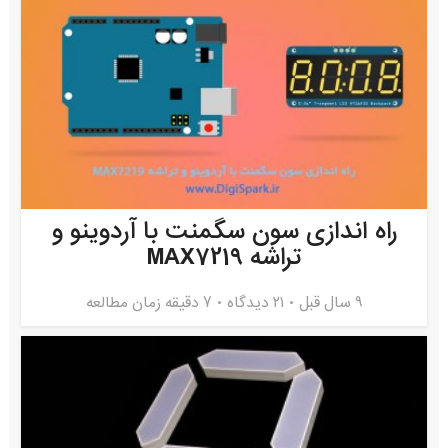
راه اندازی سون سگمنت با آردوینو و
تراشه MAX7219
9 سال قبل
۲۱ دیدگاه
7 دقیقه زمان مطالعه