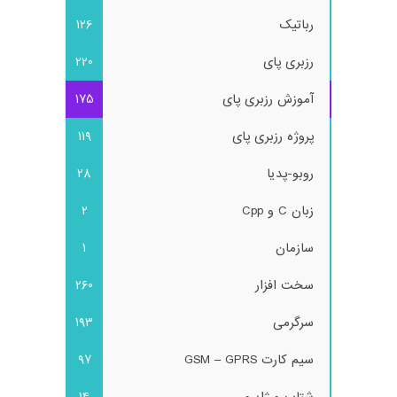
رباتیک
126
رزبری پای
220
آموزش رزبری پای
175
پروژه رزبری پای
119
روبو-پدیا
28
زبان C و Cpp
2
سازمان
1
سخت افزار
260
سرگرمی
193
سیم کارت GSM – GPRS
97
شتاب و ژایرو
14