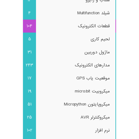
شیلد Multifunction
4
قطعات الکترونیک
104
لحیم کاری
5
ماژول دوربین
31
مدارهای الکترونیک
243
موقعیت یاب GPS
17
میکروبیت micro:bit
19
میکروپایتون Micropython
51
میکروکنترلر AVR
25
نرم افزار
102