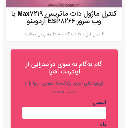
کنترل ماژول دات ماتریس Max7219 با
وب‌ سرور ESP8266 آردوینو
6 سال قبل
۱۹ دیدگاه
8 دقیقه زمان مطالعه
گام به‌گام به‌ سوی درآمدزایی از
اینترنت اشیا
اپیزودهای جدید پادکست هوش اشیا را از
دست ندهید
ایمیل
نام