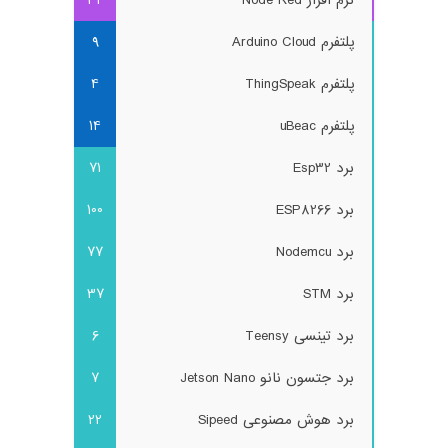
پلتفرم Arduino Cloud
9
پلتفرم ThingSpeak
4
پلتفرم uBeac
14
برد Esp32
71
برد ESP8266
100
برد Nodemcu
77
برد STM
37
برد تینسی Teensy
6
برد جتسون نانو Jetson Nano
7
برد هوش مصنوعی Sipeed
22