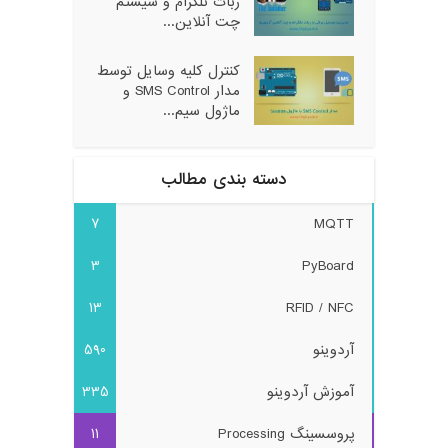
ربات تلگرام و سیستم
چت آنلاین...
کنترل کلیه وسایل توسط
مدار SMS Control و
ماژول سیم...
دسته بندی مطالب
7
MQTT
3
PyBoard
13
RFID / NFC
آردوینو
590
آموزش آردوینو
335
پروسسینگ Processing
11