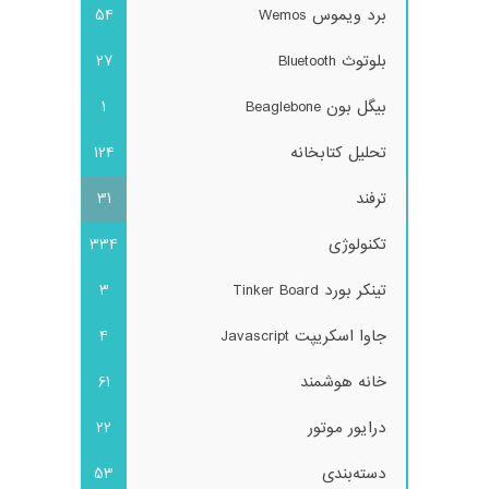
برد ویموس Wemos
54
بلوتوث Bluetooth
27
بیگل بون Beaglebone
1
تحلیل کتابخانه
124
ترفند
31
تکنولوژی
334
تینکر بورد Tinker Board
3
جاوا اسکریپت Javascript
4
خانه هوشمند
61
درایور موتور
22
دسته‌بندی
53