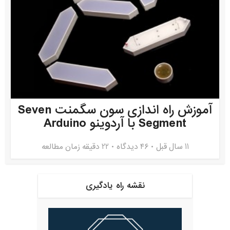
آموزش راه اندازی سون سگمنت Seven
Segment با آردوینو Arduino
11 سال قبل
۴۶ دیدگاه
22 دقیقه زمان مطالعه
نقشه راه یادگیری