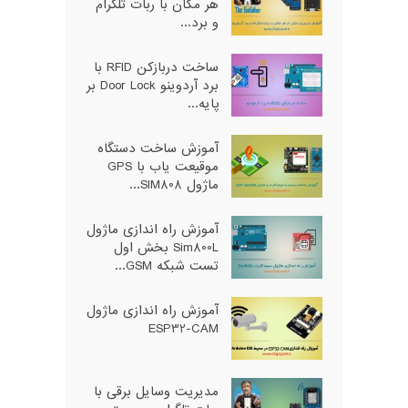
هر مکان با ربات تلگرام
و برد...
ساخت دربازکن RFID با
برد آردوینو Door Lock بر
پایه...
آموزش ساخت دستگاه
موقیعت یاب با GPS
ماژول SIM808...
آموزش راه اندازی ماژول
Sim800L بخش اول
تست شبکه GSM...
آموزش راه اندازی ماژول
ESP32-CAM
مدیریت وسایل برقی با