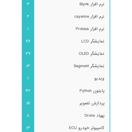
نرم افزار Blynk
3
نرم افزار cayenne
4
نرم افزار Proteus
1
نمایشگر LCD
46
نمایشگر OLED
37
نمایشگر Segment
13
ویدیو
1
پایتون Python
32
پردازش تصویر
15
پهپاد Drone
8
کامپیوتر خودرو ECU
13