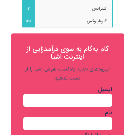
کنفرانس
2
گنو/لینوکس
168
گام به‌گام به‌ سوی درآمدزایی از
اینترنت اشیا
اپیزودهای جدید پادکست هوش اشیا را از
دست ندهید
ایمیل
نام