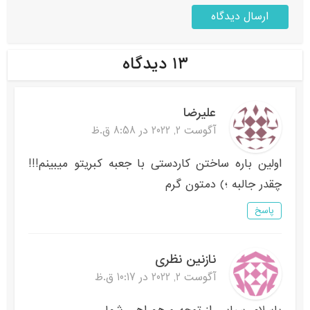
۱۳ دیدگاه
علیرضا
آگوست 2, 2022 در 8:58 ق.ظ
اولین باره ساختن کاردستی با جعبه کبریتو میبینم!!!
چقدر جالبه ؛) دمتون گرم
پاسخ
نازنین نظری
آگوست 2, 2022 در 10:17 ق.ظ