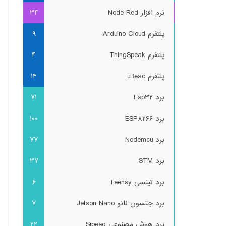
نرم افزار Node Red
34
پلتفرم Arduino Cloud
9
پلتفرم ThingSpeak
4
پلتفرم uBeac
14
برد Esp32
71
برد ESP8266
100
برد Nodemcu
77
برد STM
37
برد تینسی Teensy
6
برد جتسون نانو Jetson Nano
7
برد هوش مصنوعی Sipeed
22