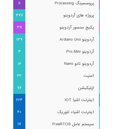
پروسسینگ Processing
11
پروژه های آردوینو
377
پکیج سنسور آردوینو
37
آردوینو Arduino Uno
137
آردوینو Pro Mini
3
آردوینو نانو Nano
16
امنیت
32
اپلیکیشن
76
اینترنت اشیا IOT
224
اینترنت اشیاء تئوریک
40
سیستم عامل FreeRTOS
17