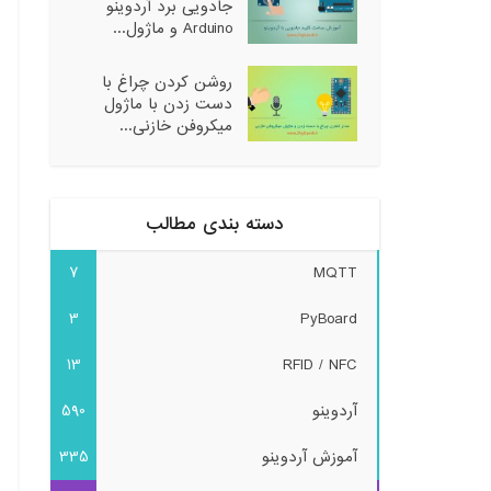
جادویی برد آردوینو
Arduino و ماژول...
روشن کردن چراغ با
دست زدن با ماژول
میکروفن خازنی...
دسته بندی مطالب
7
MQTT
3
PyBoard
13
RFID / NFC
آردوینو
590
آموزش آردوینو
335