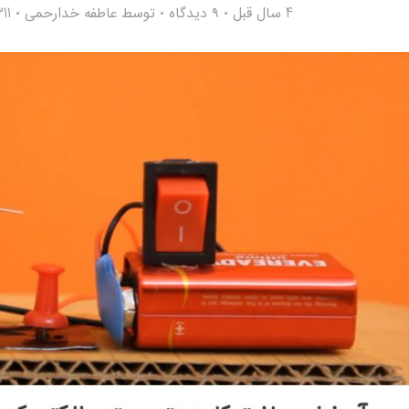
4 سال قبل
۹ دیدگاه
توسط
عاطفه خدارحمی
4,311