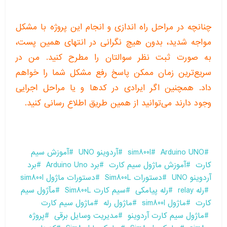
چنانچه در مراحل راه اندازی و انجام این پروژه با مشکل
مواجه شدید، بدون هیچ نگرانی در انتهای همین پست،
به صورت ثبت نظر سوالتان را مطرح کنید. من در
سریع‌ترین زمان ممکن پاسخ رفع مشکل شما را خواهم
داد. همچنین اگر ایرادی در کدها و یا مراحل اجرایی
وجود دارند می‌توانید از همین طریق اطلاع رسانی کنید.
Arduino UNO
sim800l
آردوینو UNO
آموزش سیم
کارت
آموزش ماژول سیم کارت
برد Arduino Uno
برد
آردوینو UNO
دستورات Sim800L
دستورات ماژول sim800l
رله relay
رله پیامکی
سیم کارت Sim800L
مآژول سیم
کارت
ماژول sim800l
ماژول رله
ماژول سیم کارت
ماژول سیم کارت آردوینو
مدیریت وسایل برقی
پروژه