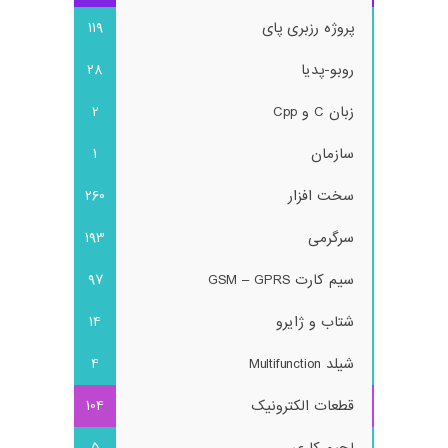
پروژه رزبری پای
119
روبو-پدیا
28
زبان C و Cpp
2
سازمان
1
سخت افزار
260
سرگرمی
193
سیم کارت GSM – GPRS
97
شتاب و ژایرو
14
شیلد Multifunction
4
قطعات الکترونیک
104