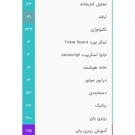
تحلیل کتابخانه
124
ترفند
31
تکنولوژی
334
تینکر بورد Tinker Board
3
جاوا اسکریپت Javascript
4
خانه هوشمند
61
درایور موتور
22
دسته‌بندی
53
رباتیک
126
رزبری پای
220
آموزش رزبری پای
175