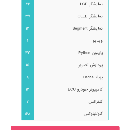
نمایشگر LCD
46
نمایشگر OLED
37
نمایشگر Segment
13
ویدیو
1
پایتون Python
32
پردازش تصویر
15
پهپاد Drone
8
کامپیوتر خودرو ECU
13
کنفرانس
2
گنو/لینوکس
168