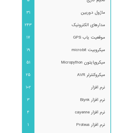
لحیم کاری
5
ماژول دوربین
31
مدارهای الکترونیک
243
موقعیت یاب GPS
17
میکروبیت micro:bit
19
میکروپایتون Micropython
51
میکروکنترلر AVR
25
نرم افزار
102
نرم افزار Blynk
3
نرم افزار cayenne
4
نرم افزار Proteus
1