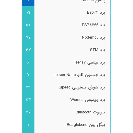
پلتفرم uBeac
14
برد Esp32
71
برد ESP8266
100
برد Nodemcu
77
برد STM
37
برد تینسی Teensy
6
برد جتسون نانو Jetson Nano
7
برد هوش مصنوعی Sipeed
22
برد ویموس Wemos
54
بلوتوث Bluetooth
27
بیگل بون Beaglebone
1