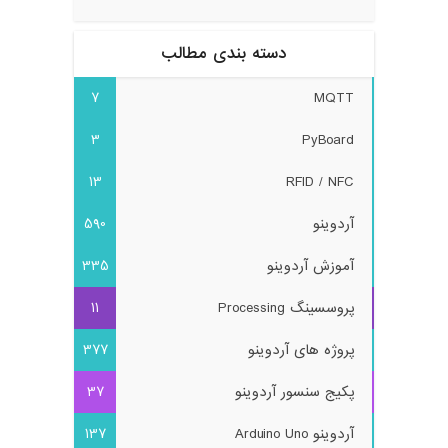
دسته بندی مطالب
7
MQTT
3
PyBoard
13
RFID / NFC
آردوینو
590
آموزش آردوینو
335
پروسسینگ Processing
11
پروژه های آردوینو
377
پکیج سنسور آردوینو
37
آردوینو Arduino Uno
137