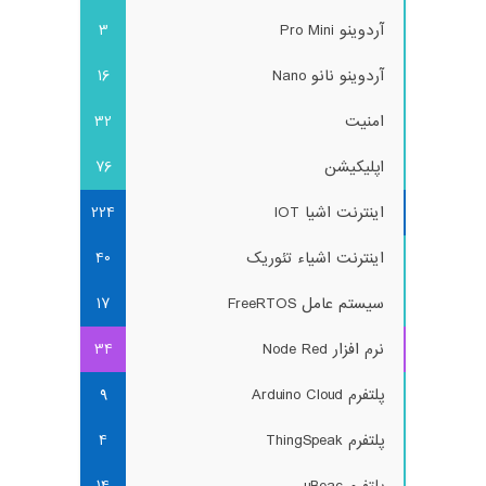
آردوینو Pro Mini
3
آردوینو نانو Nano
16
امنیت
32
اپلیکیشن
76
اینترنت اشیا IOT
224
اینترنت اشیاء تئوریک
40
سیستم عامل FreeRTOS
17
نرم افزار Node Red
34
پلتفرم Arduino Cloud
9
پلتفرم ThingSpeak
4