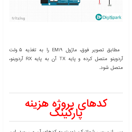
مطابق تصویر فوق، ماژول EM19 را به تغذیه ۵ ولت
آردوینو متصل کرده و پایه TX آن به پایه RX آردوینو،
متصل شود.
کدهای پروژه هزینه
پارکینگ
پس از بررسی شماتیک، نوبت به کدهای آن می رسد. این