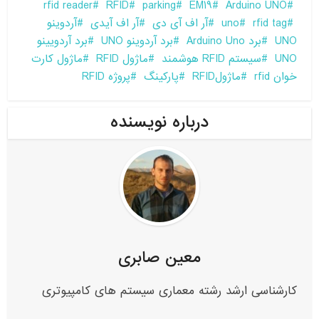
rfid reader
RFID
parking
EM19
Arduino UNO
rfid tag
uno
آر اف آی دی
آر اف آیدی
آردوینو
UNO
برد Arduino Uno
برد آردوینو UNO
برد آردویینو
UNO
سیستم RFID هوشمند
ماژول RFID
ماژول کارت
خوان rfid
ماژولRFID
پارکینگ
پروژه RFID
درباره نویسنده
معین صابری
کارشناسی ارشد رشته معماری سیستم های کامپیوتری