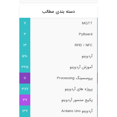
دسته بندی مطالب
7
MQTT
3
PyBoard
13
RFID / NFC
آردوینو
590
آموزش آردوینو
335
پروسسینگ Processing
11
پروژه های آردوینو
377
پکیج سنسور آردوینو
37
آردوینو Arduino Uno
137