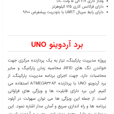
ولتاژ کاری ۲٫۷ الی ۵ ولت DC
دارای فرکانس کاری ۱۲۵ کیلوهرتز
دارای رابط سریال UART با باودریت پیشفرض ۹۶۰۰
برد آردوینو UNO
پروژه مدیریت پارکینگ، نیاز به یک پردازنده مرکزی جهت
خواندن تگ های RFID، محاسبه زمان پارکنیگ و سایر
محاسبات دارد. جهت اجرای برنامه مدیریت پارکینگ، از
برد آردوینو UNO با پردازنده ATMEGA328P استفاده می
کنیم. این برد دارای قابلیت ها و ویژگی های فراوانی
است. از جمله این ویژگی ها می توان سهولت در آپلود
برنامه ها و راه اندازی سریع و آسان مدار اشاره نمود. این
سهولت به دلیل وجود بوت لودر روی برد آردوینو است.