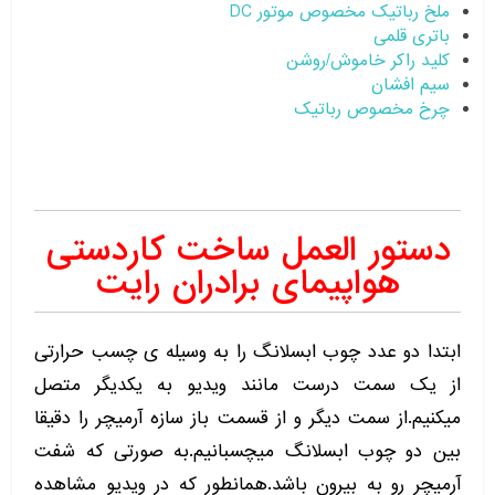
ملخ رباتیک مخصوص موتور DC
باتری قلمی
کلید راکر خاموش/روشن
سیم افشان
چرخ مخصوص رباتیک
دستور العمل ساخت کاردستی
هواپیمای برادران رایت
ابتدا دو عدد چوب ابسلانگ را به وسیله ی چسب حرارتی
از یک سمت درست مانند ویدیو به یکدیگر متصل
میکنیم.از سمت دیگر و از قسمت باز سازه آرمیچر را دقیقا
بین دو چوب ابسلانگ میچسبانیم.به صورتی که شفت
آرمیچر رو به بیرون باشد.همانطور که در ویدیو مشاهده