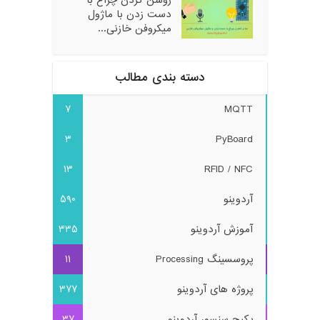
روشن کردن چراغ با
دست زدن با ماژول
میکروفن خازنی...
دسته بندی مطالب
7
MQTT
3
PyBoard
13
RFID / NFC
آردوینو
590
آموزش آردوینو
335
پروسسینگ Processing
11
پروژه های آردوینو
377
پکیج سنسور آردوینو
37