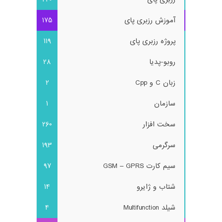
آموزش رزبری پای
175
پروژه رزبری پای
119
روبو-پدیا
28
زبان C و Cpp
2
سازمان
1
سخت افزار
260
سرگرمی
193
سیم کارت GSM – GPRS
97
شتاب و ژایرو
14
شیلد Multifunction
4