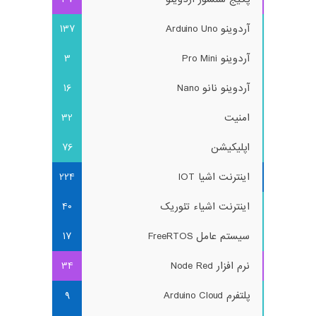
آردوینو Arduino Uno
137
آردوینو Pro Mini
3
آردوینو نانو Nano
16
امنیت
32
اپلیکیشن
76
اینترنت اشیا IOT
224
اینترنت اشیاء تئوریک
40
سیستم عامل FreeRTOS
17
نرم افزار Node Red
34
پلتفرم Arduino Cloud
9