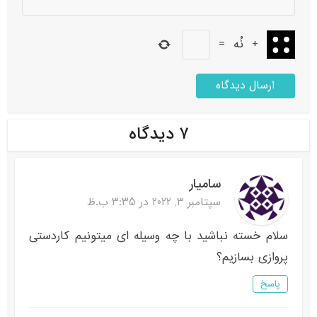
+
نُه
=
۷ دیدگاه
سامیار
سپتامبر 3, 2022 در 3:35 ب.ظ
سلام خسته نباشید با چه وسیله ای میتونیم کاردستی
پروازی بسازیم؟
پاسخ