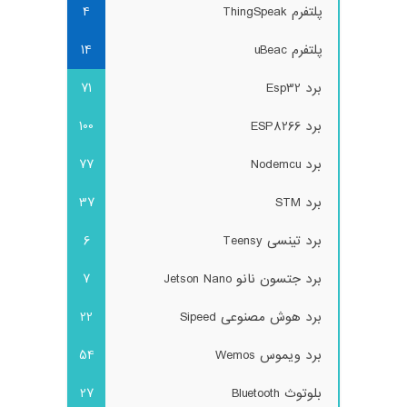
پلتفرم ThingSpeak
4
پلتفرم uBeac
14
برد Esp32
71
برد ESP8266
100
برد Nodemcu
77
برد STM
37
برد تینسی Teensy
6
برد جتسون نانو Jetson Nano
7
برد هوش مصنوعی Sipeed
22
برد ویموس Wemos
54
بلوتوث Bluetooth
27