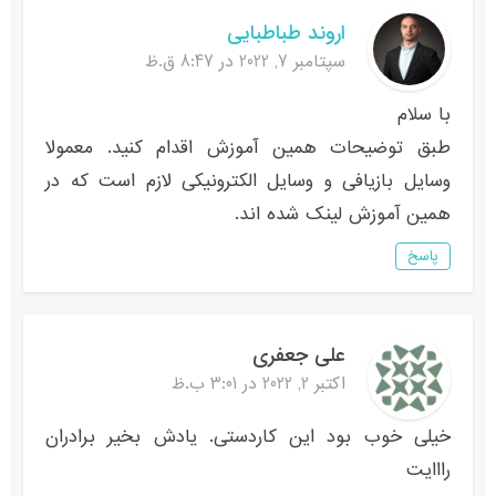
اروند طباطبایی
سپتامبر 7, 2022 در 8:47 ق.ظ
با سلام
طبق توضیحات همین آموزش اقدام کنید. معمولا
وسایل بازیافی و وسایل الکترونیکی لازم است که در
همین آموزش لینک شده اند.
پاسخ
علی جعفری
اکتبر 2, 2022 در 3:01 ب.ظ
خیلی خوب بود این کاردستی. یادش بخیر برادران
رااایت