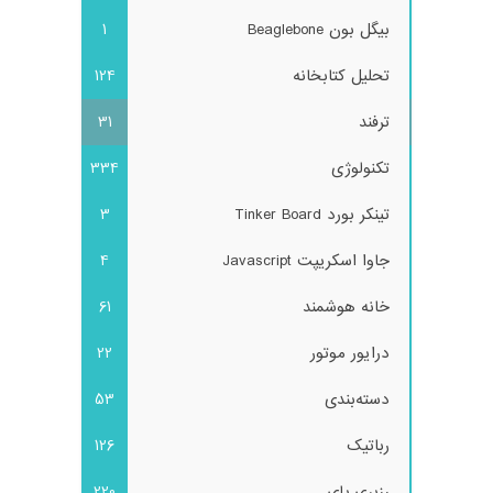
بیگل بون Beaglebone
1
تحلیل کتابخانه
124
ترفند
31
تکنولوژی
334
تینکر بورد Tinker Board
3
جاوا اسکریپت Javascript
4
خانه هوشمند
61
درایور موتور
22
دسته‌بندی
53
رباتیک
126
رزبری پای
220