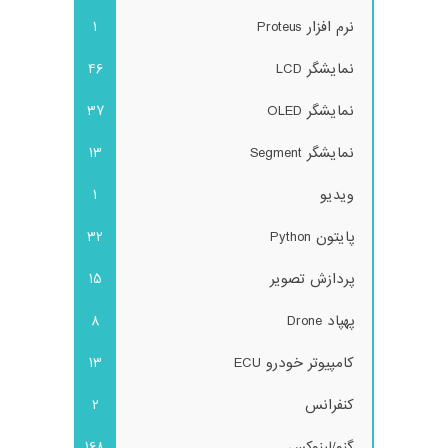
نرم افزار Proteus
1
نمایشگر LCD
46
نمایشگر OLED
37
نمایشگر Segment
13
ویدیو
1
پایتون Python
32
پردازش تصویر
15
پهپاد Drone
8
کامپیوتر خودرو ECU
13
کنفرانس
2
گنو/لینوکس
168