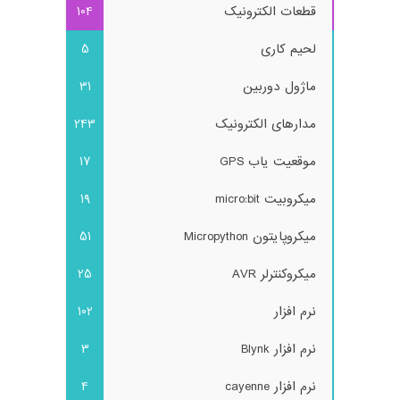
قطعات الکترونیک
104
لحیم کاری
5
ماژول دوربین
31
مدارهای الکترونیک
243
موقعیت یاب GPS
17
میکروبیت micro:bit
19
میکروپایتون Micropython
51
میکروکنترلر AVR
25
نرم افزار
102
نرم افزار Blynk
3
نرم افزار cayenne
4